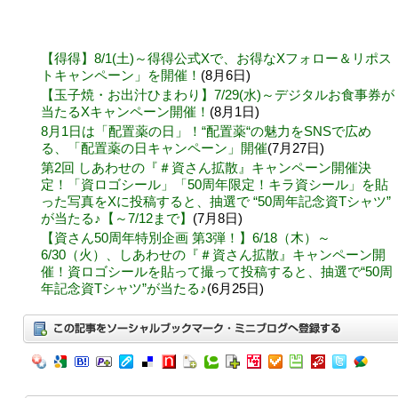
【得得】8/1(土)～得得公式Xで、お得なXフォロー＆リポス
トキャンペーン」を開催！
(8月6日)
【玉子焼・お出汁ひまわり】7/29(水)～デジタルお食事券が
当たるXキャンペーン開催！
(8月1日)
8月1日は「配置薬の日」！“配置薬“の魅力をSNSで広め
る、「配置薬の日キャンペーン」開催
(7月27日)
第2回 しあわせの『＃資さん拡散』キャンペーン開催決
定！「資ロゴシール」「50周年限定！キラ資シール」を貼
った写真をXに投稿すると、抽選で “50周年記念資Tシャツ”
が当たる♪【～7/12まで】
(7月8日)
【資さん50周年特別企画 第3弾！】6/18（木）～
6/30（火）、しあわせの『＃資さん拡散』キャンペーン開
催！資ロゴシールを貼って撮って投稿すると、抽選で“50周
年記念資Tシャツ”が当たる♪
(6月25日)