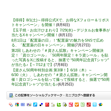
【得得】8/1(土)～得得公式Xで、お得なXフォロー＆リポス
トキャンペーン」を開催！
(8月6日)
【玉子焼・お出汁ひまわり】7/29(水)～デジタルお食事券が
当たるXキャンペーン開催！
(8月1日)
8月1日は「配置薬の日」！“配置薬“の魅力をSNSで広め
る、「配置薬の日キャンペーン」開催
(7月27日)
第2回 しあわせの『＃資さん拡散』キャンペーン開催決
定！「資ロゴシール」「50周年限定！キラ資シール」を貼
った写真をXに投稿すると、抽選で “50周年記念資Tシャツ”
が当たる♪【～7/12まで】
(7月8日)
【資さん50周年特別企画 第3弾！】6/18（木）～
6/30（火）、しあわせの『＃資さん拡散』キャンペーン開
催！資ロゴシールを貼って撮って投稿すると、抽選で“50周
年記念資Tシャツ”が当たる♪
(6月25日)