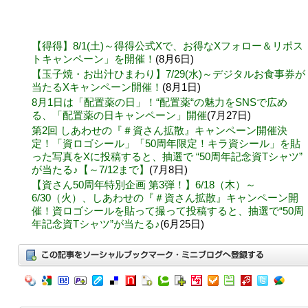
【得得】8/1(土)～得得公式Xで、お得なXフォロー＆リポス
トキャンペーン」を開催！
(8月6日)
【玉子焼・お出汁ひまわり】7/29(水)～デジタルお食事券が
当たるXキャンペーン開催！
(8月1日)
8月1日は「配置薬の日」！“配置薬“の魅力をSNSで広め
る、「配置薬の日キャンペーン」開催
(7月27日)
第2回 しあわせの『＃資さん拡散』キャンペーン開催決
定！「資ロゴシール」「50周年限定！キラ資シール」を貼
った写真をXに投稿すると、抽選で “50周年記念資Tシャツ”
が当たる♪【～7/12まで】
(7月8日)
【資さん50周年特別企画 第3弾！】6/18（木）～
6/30（火）、しあわせの『＃資さん拡散』キャンペーン開
催！資ロゴシールを貼って撮って投稿すると、抽選で“50周
年記念資Tシャツ”が当たる♪
(6月25日)