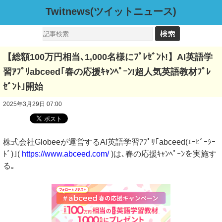
Twitnews(ツイットニュース)
【総額100万円相当､1,000名様にﾌﾟﾚｾﾞﾝﾄ!】AI英語学
習ｱﾌﾟﾘabceed｢春の応援ｷｬﾝﾍﾟｰﾝ!超人気英語教材ﾌﾟﾚ
ｾﾞﾝﾄ｣開始
2025年3月29日 07:00
株式会社Globeeが運営するAI英語学習ｱﾌﾟﾘ｢abceed(ｴｰﾋﾞｰｼｰ
ﾄﾞ)｣(
https://www.abceed.com/
)は､春の応援ｷｬﾝﾍﾟｰﾝを実施す
る｡