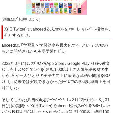
(画像はﾌﾟﾚｽﾘﾘｰｽより)
X(旧:Twitter)で､abceed公式ｱｶｳﾝﾄをﾌｫﾛｰし､ｷｬﾝﾍﾟｰﾝ投稿をﾘ
ﾎﾟｽﾄするだけ｡
abceedは､｢学習量 × 学習効率を最大化する｣というﾐｯｼｮﾝの
もとに開発されたAI英語学習ｻｰﾋﾞｽ｡
2022年3月には､ｱﾌﾟﾘｽﾄｱ(App Store / Google Play ｽﾄｱ)の教育
ｱﾌﾟﾘ売上ﾗﾝｷﾝｸﾞで1位を獲得｡1,000以上の人気英語教材の中
から､AIが一人ひとりの英語力向上に最適な単語や問題をﾚｺﾒ
ﾝﾄﾞし､従来では実現できなかったﾚﾍﾞﾙでの学習効率向上を可
能にした｡
そしてこのたび､春の応援ｷｬﾝﾍﾟｰﾝとし､3月22日(土)～ 3月31
日(月)の期間中､X(旧:Twitter)でabceed公式ｱｶｳﾝﾄをﾌｫﾛｰし､ｷｬ
ﾝﾍﾟｰﾝ投稿をﾘﾎﾟｽﾄした方の中から､抽選で1,000名に総額100