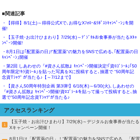
■関連記事
・【得得】8/1(土)～得得公式Xで､お得なXﾌｫﾛｰ&ﾘﾎﾟｽﾄｷｬﾝﾍﾟｰﾝ｣を開
催!
・【玉子焼･お出汁ひまわり】7/29(水)～ﾃﾞｼﾞﾀﾙお食事券が当たるXｷｬ
ﾝﾍﾟｰﾝ開催!
・8月1日は｢配置薬の日｣!“配置薬“の魅力をSNSで広める､｢配置薬の日
ｷｬﾝﾍﾟｰﾝ｣開催
・第2回 しあわせの『#資さん拡散』ｷｬﾝﾍﾟｰﾝ開催決定!｢資ﾛｺﾞｼｰﾙ｣｢50
周年限定!ｷﾗ資ｼｰﾙ｣を貼った写真をXに投稿すると､抽選で “50周年記
念資Tｼｬﾂ” が当たる♪【～7/12まで】
・【資さん50周年特別企画 第3弾!】6/18(木)～6/30(火)､しあわせの
『#資さん拡散』ｷｬﾝﾍﾟｰﾝ開催!資ﾛｺﾞｼｰﾙを貼って撮って投稿すると､抽
選で“50周年記念資Tｼｬﾂ”が当たる♪
アクセスランキング
【玉子焼・お出汁ひまわり】7/29(水)～デジタルお食事券が当たる
1
Xキャンペーン開催！
8月1日は「配置薬の日」！“配置薬“の魅力をSNSで広める、「配置