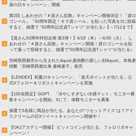
2
薬の日キャンペーン」開催
第2回 しあわせの『＃資さん拡散』キャンペーン開催決定！「資ロ
ゴシール」「50周年限定！キラ資シール」を貼った写真をXに投稿
3
すると、抽選で “50周年記念資Tシャツ” が当たる♪【～7/12まで】
【資さん50周年特別企画 第3弾！】6/18（木）～6/30（火）、し
あわせの『＃資さん拡散』キャンペーン開催！資ロゴシールを貼
4
って撮って投稿すると、抽選で“50周年記念資Tシャツ”が当たる♪
宮崎県西都市から生まれた&quot;麦焼酎の新しい顔&quot;、本格麦
5
焼酎「宮崎県西都出身 麦崎麦子」発売
【LENDEX】初夏のキャンペーン、「楽天ポイントが当たる」公
6
式Xフォロー＆リポストキャンペーンを実施
【100名限定】GGPT、「冷やしすぎない冷感マット」モニター募
7
集キャンペーンを開始。Xにて、体験モニターを募集
抽選で3名様に商品が当たる。あなたの“リセットアイス”は？アイ
8
スクリームの日Xツイートキャンペーン開催中！
【OKJアカデミー開催】 ビットコインが当たる、フォロリポキャ
9
ンペーン！