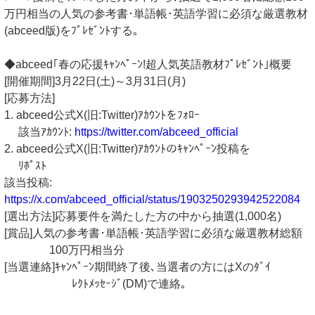
万円相当の人気の参考書･単語帳･英語学習に必須な厳選教材
(abceed版)をﾌﾟﾚｾﾞﾝﾄする｡
◆abceed｢春の応援ｷｬﾝﾍﾟｰﾝ!超人気英語教材ﾌﾟﾚｾﾞﾝﾄ｣概要
[開催期間]3月22日(土)～3月31日(月)
[応募方法]
1. abceed公式X(旧:Twitter)ｱｶｳﾝﾄをﾌｫﾛｰ
該当ｱｶｳﾝﾄ:
https://twitter.com/abceed_official
2. abceed公式X(旧:Twitter)ｱｶｳﾝﾄのｷｬﾝﾍﾟｰﾝ投稿を
ﾘﾎﾟｽﾄ
該当投稿:
https://x.com/abceed_official/status/1903250293942522084
[選出方法]応募要件を満たした方の中から抽選(1,000名)
[賞品]人気の参考書･単語帳･英語学習に必須な厳選教材総額
100万円相当分
[当選連絡]ｷｬﾝﾍﾟｰﾝ期間終了後､当選者の方にはXのﾀﾞｲ
ﾚｸﾄﾒｯｾｰｼﾞ(DM)で連絡｡