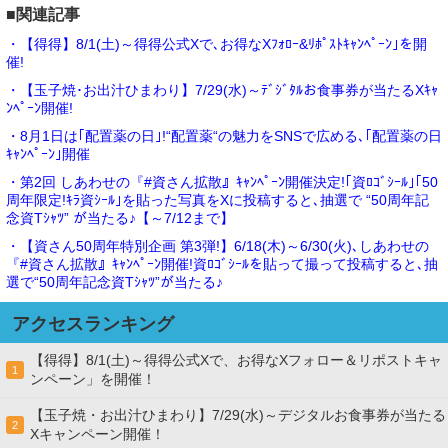
■関連記事
・【得得】8/1(土)～得得公式Xで､お得なXﾌｫﾛｰ&ﾘﾎﾟｽﾄｷｬﾝﾍﾟｰﾝ｣を開
催!
・【玉子焼･お出汁ひまわり】7/29(水)～ﾃﾞｼﾞﾀﾙお食事券が当たるXｷｬ
ﾝﾍﾟｰﾝ開催!
・8月1日は｢配置薬の日｣!“配置薬“の魅力をSNSで広める､｢配置薬の日
ｷｬﾝﾍﾟｰﾝ｣開催
・第2回 しあわせの『#資さん拡散』ｷｬﾝﾍﾟｰﾝ開催決定!｢資ﾛｺﾞｼｰﾙ｣｢50
周年限定!ｷﾗ資ｼｰﾙ｣を貼った写真をXに投稿すると､抽選で “50周年記
念資Tｼｬﾂ” が当たる♪【～7/12まで】
・【資さん50周年特別企画 第3弾!】6/18(木)～6/30(火)､しあわせの
『#資さん拡散』ｷｬﾝﾍﾟｰﾝ開催!資ﾛｺﾞｼｰﾙを貼って撮って投稿すると､抽
選で“50周年記念資Tｼｬﾂ”が当たる♪
アクセスランキング
【得得】8/1(土)～得得公式Xで、お得なXフォロー＆リポストキャ
1
ンペーン」を開催！
【玉子焼・お出汁ひまわり】7/29(水)～デジタルお食事券が当たる
2
Xキャンペーン開催！