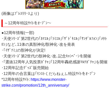
(画像はﾌﾟﾚｽﾘﾘｰｽより)
～12周年特設ｻｲﾄをｵｰﾌﾟﾝ～
●12周年情報(一部)
･天使ｼﾘｰｽﾞ第2世代の｢ｶﾏｴﾙ｣｢ﾗﾐｴﾙ｣｢ｻﾞﾄﾞｷｴﾙ｣｢ｻﾝﾀﾞﾙﾌｫﾝ｣｢ﾒﾀﾄ
ﾛﾝ｣など､11体の真獣神化/獣神化･改を発表
･｢ｲｻﾞﾅﾐ｣の獣神化が決定!
･天使ｼﾘｰｽﾞ第2世代の獣神化･改､記念ｷｬﾝﾍﾟｰﾝを開催
･｢選抜12周年人気投票ｶﾞﾁｬ｣｢12周年轟絶感謝ﾏﾙﾁｶﾞﾁｬ｣を開催
･12周年記念ｸﾞｯｽﾞ販売開始
･12周年の合言葉は｢ﾓﾝｽﾄくだらねぇ｣｡特設ｻｲﾄをｵｰﾌﾟﾝ
*12周年特設ｻｲﾄ:
https://www.monster-
strike.com/promotion/12th_anniversary/