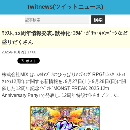
Twitnews(ツイットニュース)
ﾓﾝｽﾄ､12周年情報発表｡獣神化･ｺﾗﾎﾞ･ｶﾞﾁｬ･ｷｬﾝﾍﾟｰﾝなど
盛りだくさん
2025年10月2日 17:00
株式会社MIXIは､ｽﾏﾎｱﾌﾟﾘのひっぱりﾊﾝﾃｨﾝｸﾞRPG｢ﾓﾝｽﾀｰｽﾄﾗｲ
ｸ｣の12周年に関する新情報を､9月27日(土)･9月28日(日)に開
催した12周年記念ｲﾍﾞﾝﾄ｢MONST FREAK 2025 12th
Anniversary Party｣で発表し､12周年特設ｻｲﾄをｵｰﾌﾟﾝした｡