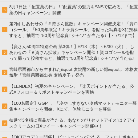
8月1日は「配置薬の日」！“配置薬“の魅力をSNSで広める、「配置
3
薬の日キャンペーン」開催
第2回 しあわせの『＃資さん拡散』キャンペーン開催決定！「資ロ
ゴシール」「50周年限定！キラ資シール」を貼った写真をXに投稿
4
すると、抽選で “50周年記念資Tシャツ” が当たる♪【～7/12まで】
【資さん50周年特別企画 第3弾！】6/18（木）～6/30（火）、し
あわせの『＃資さん拡散』キャンペーン開催！資ロゴシールを貼
5
って撮って投稿すると、抽選で“50周年記念資Tシャツ”が当たる♪
宮崎県西都市から生まれた&quot;麦焼酎の新しい顔&quot;、本格麦
6
焼酎「宮崎県西都出身 麦崎麦子」発売
【LENDEX】初夏のキャンペーン、「楽天ポイントが当たる」公
7
式Xフォロー＆リポストキャンペーンを実施
【100名限定】GGPT、「冷やしすぎない冷感マット」モニター募
8
集キャンペーンを開始。Xにて、体験モニターを募集
抽選で3名様に商品が当たる。あなたの“リセットアイス”は？アイ
9
スクリームの日Xツイートキャンペーン開催中！
【OKJアカデミー開催】 ビットコインが当たる、フォロリポキャ