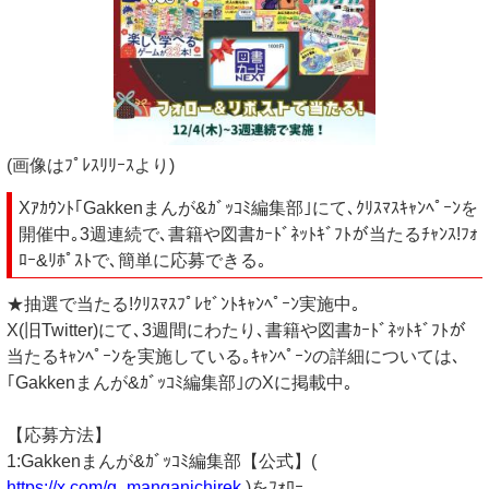
(画像はﾌﾟﾚｽﾘﾘｰｽより)
Xｱｶｳﾝﾄ｢Gakkenまんが&ｶﾞｯｺﾐ編集部｣にて､ｸﾘｽﾏｽｷｬﾝﾍﾟｰﾝを
開催中｡3週連続で､書籍や図書ｶｰﾄﾞﾈｯﾄｷﾞﾌﾄが当たるﾁｬﾝｽ!ﾌｫ
ﾛｰ&ﾘﾎﾟｽﾄで､簡単に応募できる｡
★抽選で当たる!ｸﾘｽﾏｽﾌﾟﾚｾﾞﾝﾄｷｬﾝﾍﾟｰﾝ実施中｡
X(旧Twitter)にて､3週間にわたり､書籍や図書ｶｰﾄﾞﾈｯﾄｷﾞﾌﾄが
当たるｷｬﾝﾍﾟｰﾝを実施している｡ｷｬﾝﾍﾟｰﾝの詳細については､
｢Gakkenまんが&ｶﾞｯｺﾐ編集部｣のXに掲載中｡
【応募方法】
1:Gakkenまんが&ｶﾞｯｺﾐ編集部【公式】(
https://x.com/g_manganichirek
)をﾌｫﾛｰ