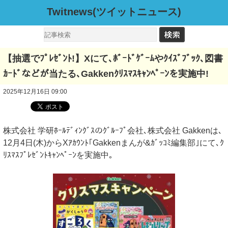
Twitnews(ツイットニュース)
【抽選でﾌﾟﾚｾﾞﾝﾄ!】Xにて､ﾎﾞｰﾄﾞｹﾞｰﾑやｸｲｽﾞﾌﾞｯｸ､図書
ｶｰﾄﾞなどが当たる､Gakkenｸﾘｽﾏｽｷｬﾝﾍﾟｰﾝを実施中!
2025年12月16日 09:00
株式会社 学研ﾎｰﾙﾃﾞｨﾝｸﾞｽのｸﾞﾙｰﾌﾟ会社､株式会社 Gakkenは､
12月4日(木)からXｱｶｳﾝﾄ｢Gakkenまんが&ｶﾞｯｺﾐ編集部｣にて､ｸ
ﾘｽﾏｽﾌﾟﾚｾﾞﾝﾄｷｬﾝﾍﾟｰﾝを実施中｡