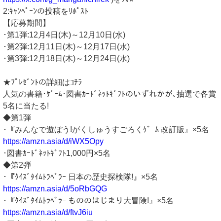
2:ｷｬﾝﾍﾟｰﾝの投稿をﾘﾎﾟｽﾄ
【応募期間】
･第1弾:12月4日(木)～12月10日(水)
･第2弾:12月11日(木)～12月17日(水)
･第3弾:12月18日(木)～12月24日(水)
★ﾌﾟﾚｾﾞﾝﾄの詳細はｺﾁﾗ
人気の書籍･ｹﾞｰﾑ･図書ｶｰﾄﾞﾈｯﾄｷﾞﾌﾄのいずれかが､抽選で各賞
5名に当たる!
◆第1弾
･『みんなで遊ぼう!がくしゅうすごろくｹﾞｰﾑ 改訂版』×5名
https://amzn.asia/d/iWX5Opy
･図書ｶｰﾄﾞﾈｯﾄｷﾞﾌﾄ1,000円×5名
◆第2弾
･『ｸｲｽﾞﾀｲﾑﾄﾗﾍﾞﾗｰ 日本の歴史探検隊!』×5名
https://amzn.asia/d/5oRbGQG
･『ｸｲｽﾞﾀｲﾑﾄﾗﾍﾞﾗｰ もののはじまり大冒険!』×5名
https://amzn.asia/d/ftvJ6iu