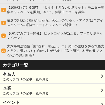
【100名限定】GGPT、「冷やしすぎない冷感マット」モニター募
7
集キャンペーンを開始。Xにて、体験モニターを募集
抽選で3名様に商品が当たる。あなたの“リセットアイス”は？アイ
8
スクリームの日Xツイートキャンペーン開催中！
【OKJアカデミー開催】 ビットコインが当たる、フォロリポキャ
9
ンペーン！
大衆寿司居酒屋「鮨 酒 肴 杉玉」。ハレの日の主役を飾る本鮪大
とろと、春のおすすめかつおが登場！『旨さ満開、杉玉の春 大と
10
ろ×かつお』開催！
カテゴリ一覧
有名人
このカテゴリの記事一覧を見る
企業
このカテゴリの記事一覧を見る
イベント