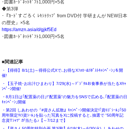
･図書ｶｰﾄﾞﾈｯﾄｷﾞﾌﾄ1,000円×5名
◆第3弾
･『ｶｰﾄﾞすごろく ﾚｷｼﾄﾘｯﾌﾟ from DVD付 学研まんが NEW日本
の歴史』×5名
https://amzn.asia/d/gjkf5Ed
･図書ｶｰﾄﾞﾈｯﾄｷﾞﾌﾄ1,000円×5名
■関連記事
・【得得】8/1(土)～得得公式Xで､お得なXﾌｫﾛｰ&ﾘﾎﾟｽﾄｷｬﾝﾍﾟｰﾝ｣を開
催!
・【玉子焼･お出汁ひまわり】7/29(水)～ﾃﾞｼﾞﾀﾙお食事券が当たるXｷｬ
ﾝﾍﾟｰﾝ開催!
・8月1日は｢配置薬の日｣!“配置薬“の魅力をSNSで広める､｢配置薬の日
ｷｬﾝﾍﾟｰﾝ｣開催
・第2回 しあわせの『#資さん拡散』ｷｬﾝﾍﾟｰﾝ開催決定!｢資ﾛｺﾞｼｰﾙ｣｢50
周年限定!ｷﾗ資ｼｰﾙ｣を貼った写真をXに投稿すると､抽選で “50周年記
念資Tｼｬﾂ” が当たる♪【～7/12まで】
・【資さん50周年特別企画 第3弾!】6/18(木)～6/30(火)､しあわせの