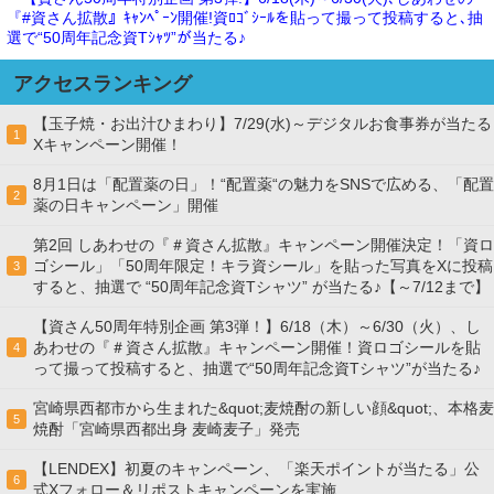
『#資さん拡散』ｷｬﾝﾍﾟｰﾝ開催!資ﾛｺﾞｼｰﾙを貼って撮って投稿すると､抽
選で“50周年記念資Tｼｬﾂ”が当たる♪
アクセスランキング
【玉子焼・お出汁ひまわり】7/29(水)～デジタルお食事券が当たる
1
Xキャンペーン開催！
8月1日は「配置薬の日」！“配置薬“の魅力をSNSで広める、「配置
2
薬の日キャンペーン」開催
第2回 しあわせの『＃資さん拡散』キャンペーン開催決定！「資ロ
ゴシール」「50周年限定！キラ資シール」を貼った写真をXに投稿
3
すると、抽選で “50周年記念資Tシャツ” が当たる♪【～7/12まで】
【資さん50周年特別企画 第3弾！】6/18（木）～6/30（火）、し
あわせの『＃資さん拡散』キャンペーン開催！資ロゴシールを貼
4
って撮って投稿すると、抽選で“50周年記念資Tシャツ”が当たる♪
宮崎県西都市から生まれた&quot;麦焼酎の新しい顔&quot;、本格麦
5
焼酎「宮崎県西都出身 麦崎麦子」発売
【LENDEX】初夏のキャンペーン、「楽天ポイントが当たる」公
6
式Xフォロー＆リポストキャンペーンを実施