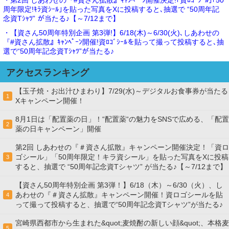
周年限定!ｷﾗ資ｼｰﾙ｣を貼った写真をXに投稿すると､抽選で “50周年記
念資Tｼｬﾂ” が当たる♪【～7/12まで】
・【資さん50周年特別企画 第3弾!】6/18(木)～6/30(火)､しあわせの
『#資さん拡散』ｷｬﾝﾍﾟｰﾝ開催!資ﾛｺﾞｼｰﾙを貼って撮って投稿すると､抽
選で“50周年記念資Tｼｬﾂ”が当たる♪
アクセスランキング
【玉子焼・お出汁ひまわり】7/29(水)～デジタルお食事券が当たる
1
Xキャンペーン開催！
8月1日は「配置薬の日」！“配置薬“の魅力をSNSで広める、「配置
2
薬の日キャンペーン」開催
第2回 しあわせの『＃資さん拡散』キャンペーン開催決定！「資ロ
ゴシール」「50周年限定！キラ資シール」を貼った写真をXに投稿
3
すると、抽選で “50周年記念資Tシャツ” が当たる♪【～7/12まで】
【資さん50周年特別企画 第3弾！】6/18（木）～6/30（火）、し
あわせの『＃資さん拡散』キャンペーン開催！資ロゴシールを貼
4
って撮って投稿すると、抽選で“50周年記念資Tシャツ”が当たる♪
宮崎県西都市から生まれた&quot;麦焼酎の新しい顔&quot;、本格麦
5