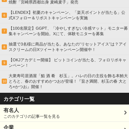
焼酎「宮崎県西都出身 麦崎麦子」発売
【LENDEX】初夏のキャンペーン、「楽天ポイントが当たる」公
6
式Xフォロー＆リポストキャンペーンを実施
【100名限定】GGPT、「冷やしすぎない冷感マット」モニター募
7
集キャンペーンを開始。Xにて、体験モニターを募集
抽選で3名様に商品が当たる。あなたの“リセットアイス”は？アイ
8
スクリームの日Xツイートキャンペーン開催中！
【OKJアカデミー開催】 ビットコインが当たる、フォロリポキャ
9
ンペーン！
大衆寿司居酒屋「鮨 酒 肴 杉玉」。ハレの日の主役を飾る本鮪大
とろと、春のおすすめかつおが登場！『旨さ満開、杉玉の春 大と
10
ろ×かつお』開催！
カテゴリ一覧
有名人
このカテゴリの記事一覧を見る
企業