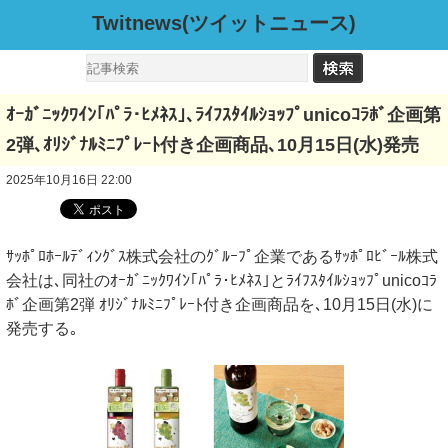
Twitnews(ツイットニュース)
ｵｰｶﾞﾆｯｸﾜｲﾝ｢ﾊﾟﾗ･ﾋﾒﾈｽ｣､ﾗｲﾌｽﾀｲﾙｼｮｯﾌﾟunicoｺﾗﾎﾞ企画第
2弾､ｵﾘｼﾞﾅﾙﾐﾆﾌﾟﾚｰﾄ付き企画商品､10月15日(水)発売
2025年10月16日 22:00
ｻｯﾎﾟﾛﾎｰﾙﾃﾞｨﾝｸﾞｽ株式会社のｸﾞﾙｰﾌﾟ企業であるｻｯﾎﾟﾛﾋﾞｰﾙ株式
会社は､同社のｵｰｶﾞﾆｯｸﾜｲﾝ｢ﾊﾟﾗ･ﾋﾒﾈｽ｣とﾗｲﾌｽﾀｲﾙｼｮｯﾌﾟunicoｺﾗ
ﾎﾞ企画第2弾 ｵﾘｼﾞﾅﾙﾐﾆﾌﾟﾚｰﾄ付き企画商品を､10月15日(水)に
発売する｡