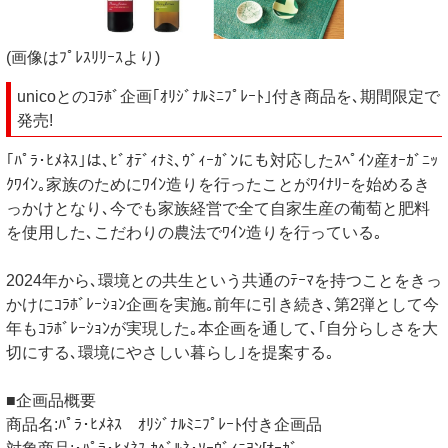
(画像はﾌﾟﾚｽﾘﾘｰｽより)
unicoとのｺﾗﾎﾞ企画｢ｵﾘｼﾞﾅﾙﾐﾆﾌﾟﾚｰﾄ｣付き商品を､期間限定で
発売!
｢ﾊﾟﾗ･ﾋﾒﾈｽ｣は､ﾋﾞｵﾃﾞｨﾅﾐ､ｳﾞｨｰｶﾞﾝにも対応したｽﾍﾟｲﾝ産ｵｰｶﾞﾆｯ
ｸﾜｲﾝ｡家族のためにﾜｲﾝ造りを行ったことがﾜｲﾅﾘｰを始めるき
っかけとなり､今でも家族経営で全て自家生産の葡萄と肥料
を使用した､こだわりの農法でﾜｲﾝ造りを行っている｡
2024年から､環境との共生という共通のﾃｰﾏを持つことをきっ
かけにｺﾗﾎﾞﾚｰｼｮﾝ企画を実施｡前年に引き続き､第2弾として今
年もｺﾗﾎﾞﾚｰｼｮﾝが実現した｡本企画を通して､｢自分らしさを大
切にする､環境にやさしい暮らし｣を提案する｡
■企画品概要
商品名:ﾊﾟﾗ･ﾋﾒﾈｽ ｵﾘｼﾞﾅﾙﾐﾆﾌﾟﾚｰﾄ付き企画品