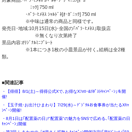
対象商品:･ﾊﾟﾗ･ﾋﾒﾈｽ ｶﾍﾞﾙﾈ･ｿｰｳﾞｨﾆﾖﾝ[ｵｰｶﾞ
ﾆｯｸ] 750 ml
･ﾊﾟﾗ･ﾋﾒﾈｽ ｼｬﾙﾄﾞﾈ[ｵｰｶﾞﾆｯｸ] 750 ml
※中味は通常の商品と同様です｡
発売日･地域:10月15日(水)･全国の｢ﾊﾟﾗ･ﾋﾒﾈｽ｣取扱店
※無くなり次第終了
景品内容:ｵﾘｼﾞﾅﾙﾐﾆﾌﾟﾚｰﾄ
※1本につき1枚の小皿景品が付く｡絵柄は全2種
類｡
■関連記事
・【得得】8/1(土)～得得公式Xで､お得なXﾌｫﾛｰ&ﾘﾎﾟｽﾄｷｬﾝﾍﾟｰﾝ｣を開
催!
・【玉子焼･お出汁ひまわり】7/29(水)～ﾃﾞｼﾞﾀﾙお食事券が当たるXｷｬ
ﾝﾍﾟｰﾝ開催!
・8月1日は｢配置薬の日｣!“配置薬“の魅力をSNSで広める､｢配置薬の日
ｷｬﾝﾍﾟｰﾝ｣開催
・第2回 しあわせの『#資さん拡散』ｷｬﾝﾍﾟｰﾝ開催決定!｢資ﾛｺﾞｼｰﾙ｣｢50