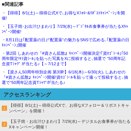
■関連記事
・【得得】8/1(土)～得得公式Xで､お得なXﾌｫﾛｰ&ﾘﾎﾟｽﾄｷｬﾝﾍﾟｰﾝ｣を開
催!
・【玉子焼･お出汁ひまわり】7/29(水)～ﾃﾞｼﾞﾀﾙお食事券が当たるXｷｬ
ﾝﾍﾟｰﾝ開催!
・8月1日は｢配置薬の日｣!“配置薬“の魅力をSNSで広める､｢配置薬の日
ｷｬﾝﾍﾟｰﾝ｣開催
・第2回 しあわせの『#資さん拡散』ｷｬﾝﾍﾟｰﾝ開催決定!｢資ﾛｺﾞｼｰﾙ｣｢50
周年限定!ｷﾗ資ｼｰﾙ｣を貼った写真をXに投稿すると､抽選で “50周年記
念資Tｼｬﾂ” が当たる♪【～7/12まで】
・【資さん50周年特別企画 第3弾!】6/18(木)～6/30(火)､しあわせの
『#資さん拡散』ｷｬﾝﾍﾟｰﾝ開催!資ﾛｺﾞｼｰﾙを貼って撮って投稿すると､抽
選で“50周年記念資Tｼｬﾂ”が当たる♪
アクセスランキング
【得得】8/1(土)～得得公式Xで、お得なXフォロー＆リポストキャ
1
ンペーン」を開催！
【玉子焼・お出汁ひまわり】7/29(水)～デジタルお食事券が当たる
2
Xキャンペーン開催！