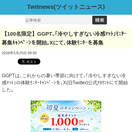
Twitnews(ツイットニュース)
【100名限定】GGPT､｢冷やしすぎない冷感ﾏｯﾄ｣ﾓﾆﾀｰ
募集ｷｬﾝﾍﾟｰﾝを開始｡Xにて､体験ﾓﾆﾀｰを募集
2026年5月25日 08:00
GGPTは､これからの暑い季節に向けて､｢冷やしすぎない冷
感ﾏｯﾄ｣の体験ﾓﾆﾀｰｷｬﾝﾍﾟｰﾝを､X(旧Twitter)公式ｱｶｳﾝﾄにて開始
した｡