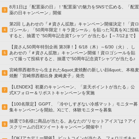
8月1日は「配置薬の日」！“配置薬“の魅力をSNSで広める、「配置
3
薬の日キャンペーン」開催
第2回 しあわせの『＃資さん拡散』キャンペーン開催決定！「資ロ
ゴシール」「50周年限定！キラ資シール」を貼った写真をXに投稿
4
すると、抽選で “50周年記念資Tシャツ” が当たる♪【～7/12まで】
【資さん50周年特別企画 第3弾！】6/18（木）～6/30（火）、し
あわせの『＃資さん拡散』キャンペーン開催！資ロゴシールを貼
5
って撮って投稿すると、抽選で“50周年記念資Tシャツ”が当たる♪
宮崎県西都市から生まれた&quot;麦焼酎の新しい顔&quot;、本格麦
6
焼酎「宮崎県西都出身 麦崎麦子」発売
【LENDEX】初夏のキャンペーン、「楽天ポイントが当たる」公
7
式Xフォロー＆リポストキャンペーンを実施
【100名限定】GGPT、「冷やしすぎない冷感マット」モニター募
8
集キャンペーンを開始。Xにて、体験モニターを募集
抽選で3名様に商品が当たる。あなたの“リセットアイス”は？アイ
9
スクリームの日Xツイートキャンペーン開催中！
【OKJアカデミー開催】 ビットコインが当たる、フォロリポキャ