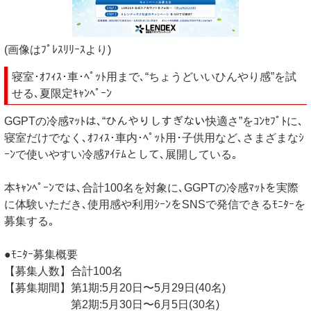
(画像はﾌﾟﾚｽﾘﾘｰｽより)
寝室･ｵﾌｨｽ･車･ﾍﾟｯﾄ用まで､“ちょうどいいひんやり感”を試
せる､夏限定ｷｬﾝﾍﾟｰﾝ
GGPTの冷感ﾏｯﾄは､“ひんやりしすぎない快適さ”をｺﾝｾﾌﾟﾄに､
寝室だけでなく､ｵﾌｨｽ･車内･ﾍﾟｯﾄ用･子供用など､さまざまなｼ
ｰﾝで使いやすい冷感ｱｲﾃﾑとして､展開している｡
本ｷｬﾝﾍﾟｰﾝでは､合計100名を対象に､GGPTの冷感ﾏｯﾄを実際
に体験いただき､使用感や利用ｼｰﾝをSNSで発信できるﾓﾆﾀｰを
募集する｡
●ﾓﾆﾀｰ募集概要
【募集人数】合計100名
【募集期間】第1期:5月20日〜5月29日(40名)
第2期:5月30日〜6月5日(30名)