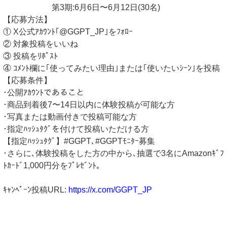
第3期:6月6日〜6月12日(30名)
【応募方法】
① X公式ｱｶｳﾝﾄ｢@GGPT_JP｣をﾌｫﾛｰ
② 対象投稿をいいね
③ 投稿をﾘﾎﾟｽﾄ
④ ｺﾒﾝﾄ欄に｢使ってみたい理由｣または｢使いたいｼｰﾝ｣を投稿
【応募条件】
･公開ｱｶｳﾝﾄであること
･商品到着後7〜14日以内に体験投稿が可能な方
･写真または動画付きで投稿可能な方
･指定ﾊｯｼｭﾀｸﾞを付けて投稿いただける方
【指定ﾊｯｼｭﾀｸﾞ】#GGPT､#GGPTﾓﾆﾀｰ募集
･さらに､体験投稿をした方の中から､抽選で3名にAmazonｷﾞﾌ
ﾄｶｰﾄﾞ1,000円分をﾌﾟﾚｾﾞﾝﾄ｡
ｷｬﾝﾍﾟｰﾝ投稿URL:
https://x.com/GGPT_JP