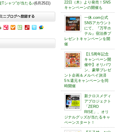
22日（木）より発売！SNS
Tシャツ”が当たる♪
(6月25日)
キャンペーンの開催も
一休.com公式
SNSアカウント
にて、『万平ホ
テル』宿泊券プ
レゼントキャンペーンを開
催
【1.5周年記念
キャンペーン開
催中】オリパワ
ン、豪華プレゼ
ント企画＆メルペイ決済
5％還元キャンペーンを同
時開催
新クロスメディ
アプロジェクト
「ZERO
RISE」、オリ
ジナルグッズが当たるキャ
ペーンスタート！