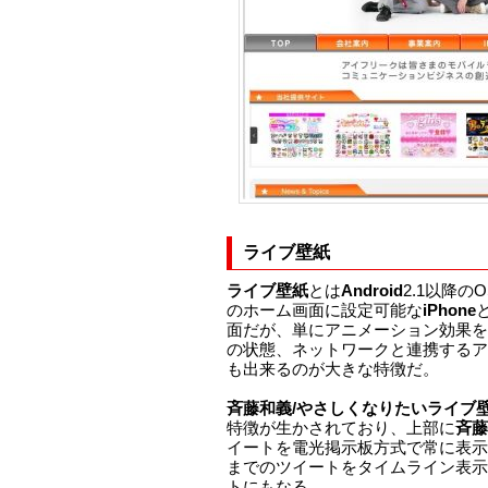
ライブ壁紙
ライブ壁紙
とは
Android
2.1以降
のホーム画面に設定可能な
iPhone
面だが、単にアニメーション効果を
の状態、ネットワークと連携するア
も出来るのが大きな特徴だ。
斉藤和義/やさしくなりたいライブ
特徴が生かされており、上部に
斉藤
イートを電光掲示板方式で常に表示
までのツイートをタイムライン表示
トにもなる。