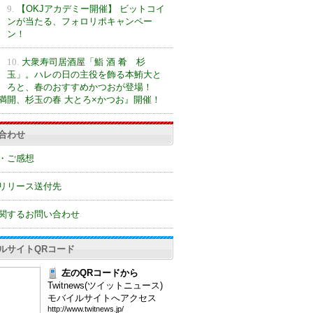
9.
【OKJアカデミー開催】 ビットコイ
ンが当たる、フォロリポキャンペー
ン！
10.
大衆寿司居酒屋「鮨 酒 肴 杉
玉」。ハレの日の主役を飾る本鮪大と
ろと、春のおすすめかつおが登場！
満開、杉玉の春 大とろ×かつお』開催！
合わせ
・ご感想
リリース送付先
関するお問い合わせ
ルサイトQRコード
左のQRコードから
Twitnews(ツイットニュース)
モバイルサイトへアクセス
htt
p:/
/ww
w.t
wit
new
s.j
p/