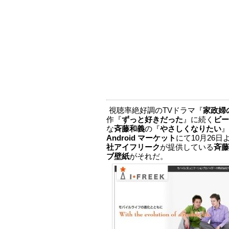
視聴率絶好調のTVドラマ『
家政婦
作『
ずっと好きだった
』に続く
ビー
な
斉藤和義
の『
やさしくなりたい
』
Android マーケット
にて10月26
社アイフリーク
が提供している
斉藤
ブ壁紙
がそれだ。