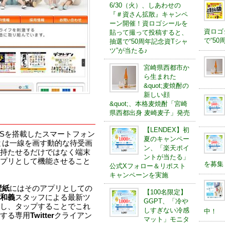
6/30（火）、しあわせの
『＃資さん拡散』キャンペ
ーン開催！資ロゴシールを
資ロゴ
貼って撮って投稿すると、
で“5
抽選で“50周年記念資Tシャ
ツ”が当たる♪
宮崎県西都市か
ら生まれた
&quot;麦焼酎の
新しい顔
&quot;、本格麦焼酎「宮崎
県西都出身 麦崎麦子」発売
【LENDEX】初
のOSを搭載したスマートフォン
夏のキャンペー
とは一線を画す動的な待受画
ン、「楽天ポイ
持たせるだけではなく端末
ントが当たる」
プリとして機能させること
を募集
公式Xフォロー＆リポスト
キャンペーンを実施
壁紙
にはそのアプリとしての
【100名限定】
和義
スタッフによる最新ツ
GGPT、「冷や
し、タップすることでこれ
しすぎない冷感
中！
する専用
Twitter
クライアン
マット」モニタ