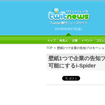
2026年08月07日(金)
TOP
>
壁紙1つで企業の告知プロモーションを
壁紙1つで企業の告知
可能にするi-Spider