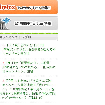
スランキング トップ10
1.
【玉子焼・お出汁ひまわり】
7/29(水)～デジタルお食事券が当たるX
キャンペーン開催！
2.
8月1日は「配置薬の日」！“配置
薬“の魅力をSNSで広める、「配置薬の
日キャンペーン」開催
3.
第2回 しあわせの『＃資さん拡散』
キャンペーン開催決定！「資ロゴシー
ル」「50周年限定！キラ資シール」を
写真をXに投稿すると、抽選で “50周年記
ャツ” が当たる♪【～7/12まで】