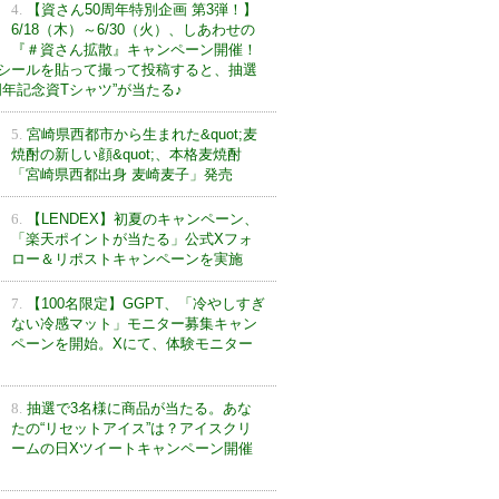
4.
【資さん50周年特別企画 第3弾！】
6/18（木）～6/30（火）、しあわせの
『＃資さん拡散』キャンペーン開催！
シールを貼って撮って投稿すると、抽選
0周年記念資Tシャツ”が当たる♪
5.
宮崎県西都市から生まれた&quot;麦
焼酎の新しい顔&quot;、本格麦焼酎
「宮崎県西都出身 麦崎麦子」発売
6.
【LENDEX】初夏のキャンペーン、
「楽天ポイントが当たる」公式Xフォ
ロー＆リポストキャンペーンを実施
7.
【100名限定】GGPT、「冷やしすぎ
ない冷感マット」モニター募集キャン
ペーンを開始。Xにて、体験モニター
8.
抽選で3名様に商品が当たる。あな
たの“リセットアイス”は？アイスクリ
ームの日Xツイートキャンペーン開催