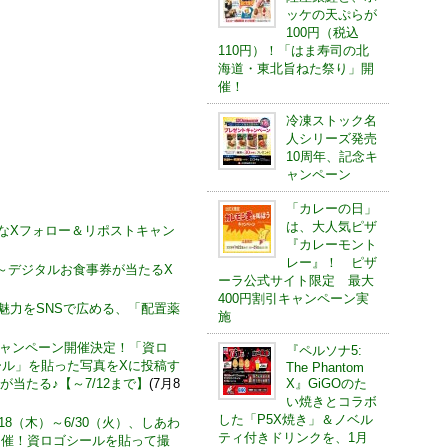
ッケの天ぷらが
100円（税込
110円）！「はま寿司の北
海道・東北旨ねた祭り」開
催！
冷凍ストック名
人シリーズ発売
10周年、記念キ
ャンペーン
「カレーの日」
は、大人気ピザ
お得なXフォロー＆リポストキャン
『カレーモント
レー』！ ピザ
)～デジタルお食事券が当たるX
ーラ公式サイト限定 最大
400円割引キャンペーン実
の魅力をSNSで広める、「配置薬
施
キャンペーン開催決定！「資ロ
『ペルソナ5:
ール」を貼った写真をXに投稿す
The Phantom
 が当たる♪【～7/12まで】
(7月8
X』GiGOのた
い焼きとコラボ
した「P5X焼き」＆ノベル
18（木）～6/30（火）、しあわ
ティ付きドリンクを、1月
開催！資ロゴシールを貼って撮