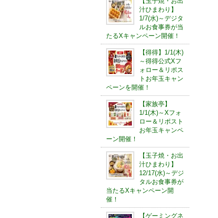
【玉子焼・お出
汁ひまわり】
1/7(水)～デジタ
ルお食事券が当
たるXキャンペーン開催！
【得得】1/1(木)
～得得公式Xフ
ォロー＆リポス
トお年玉キャン
ペーンを開催！
【家族亭】
1/1(木)～Xフォ
ロー＆リポスト
お年玉キャンペ
ーン開催！
【玉子焼・お出
汁ひまわり】
12/17(水)～デジ
タルお食事券が
当たるXキャンペーン開
催！
【ゲーミングネ