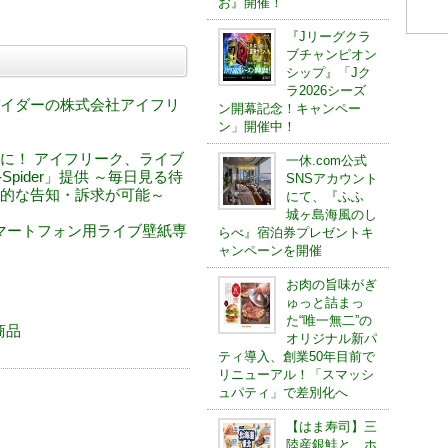
お』開催！
『Jリーグクラ
ブチャンピオン
シップ』「Jク
ラ2026シーズ
イダーの株式会社アイフリ
ン開幕記念！キャンペー
ン」開催中！
に！ アイフリーク、ライブ
一休.com公式
-Spider」提供 ～毎日見る待
SNSアカウント
的な告知・訴求が可能～
にて、『ふふ
城ヶ島海風のし
ブ : スマートフォン用ライブ壁紙専
らべ』宿泊券プレゼントキ
ャンペーンを開催
お肉の旨味がぎ
ゅっと詰まっ
た“唯一無二”の
る商品
オリジナル新パ
ティ導入、創業50年目前で
リニューアル！「スマッシ
ュパティ」で差別化へ
【はま寿司】三
陸産銀鮭と、ホ