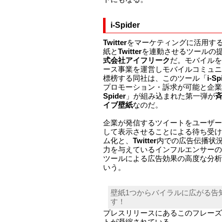
i-Spider
Twitter
をマーケティングに活用す
紙と
Twitter
を連動させるツールの
式会社アイフリーク
だ。モバイルを
ース事業を運営しモバイルコミュニ
標榜する同社は、このツール「
i-Sp
プロモーション・訴求が可能と企業
Spider
」が組み込まれた第一弾が
斉
イブ壁紙
なのだ。
企業が発信するツイートをユーザー
して表示させることによる待ち受け
ム化と、
Twitter
内での広告伝播状
力を与えているインフルエンサーの
ツールによる広告効果の高度な分析
いう。
壁紙1つからバイラルに広がる告
す！
プレスリリースにあるこのフレーズ