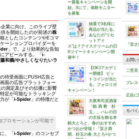
ー募集キャンペーンを開
始。Xにて、体験モニター
を募集
抽選で3名様に
る企業に向け、このライブ壁
商品が当たる。
提供を開始したのが前述の
株
あなたの“リセ
核としたコンテンツやEコマ
ットアイ
ケーションプロバイダーを
『旨さ
ス”は？アイスクリームの日
ider
」で、より効果的な告知
Xツイートキャンペーン開
にアピールする。「
i-
催中！
お問い
藤和義/やさしくなりたいラ
【OKJアカデミ
ご意見
ー開催】 ビッ
の待受画面にPUSH広告と
トコインが当た
画面の広告プラットフォー
プレス
る、フォロリポ
況の測定及びその伝播に影響
キャンペーン！
特定が可能なトラッキング
広告に
力が「
i-Spider
」の特徴だと
大衆寿司居酒屋
「鮨 酒 肴 杉
モバイ
玉」。ハレの日
の主役を飾る本
知プロモーションが可能で
鮪大とろと、春のおすすめ
かつおが登場！『旨さ満
に、「
i-Spider
」のコンセプ
開、杉玉の春 大とろ×かつ