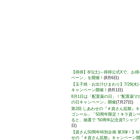
【得得】8/1(土)～得得公式Xで、
ペーン」を開催！
(8月6日)
【玉子焼・お出汁ひまわり】7/29(水
キャンペーン開催！
(8月1日)
8月1日は「配置薬の日」！“配置薬“
の日キャンペーン」開催
(7月27日)
第2回 しあわせの『＃資さん拡散』
ゴシール」「50周年限定！キラ資シ
ると、抽選で “50周年記念資Tシャツ”
日)
【資さん50周年特別企画 第3弾！】6/
せの『＃資さん拡散』キャンペーン