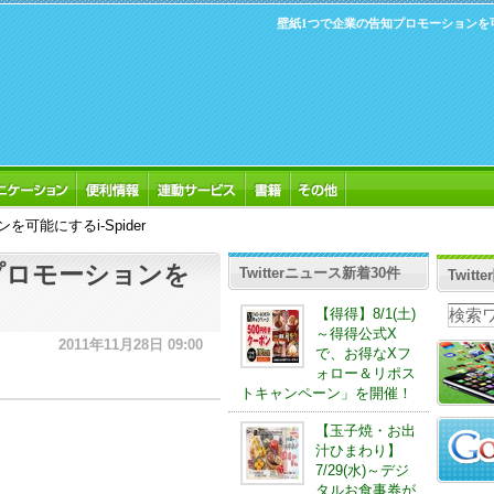
壁紙1つで企業の告知プロモーションを可能に
可能にするi-Spider
プロモーションを
Twitterニュース新着30件
Twit
【得得】8/1(土)
～得得公式X
2011年11月28日 09:00
で、お得なXフ
ォロー＆リポス
トキャンペーン」を開催！
【玉子焼・お出
汁ひまわり】
7/29(水)～デジ
タルお食事券が