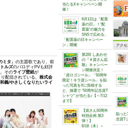
当たるXキャンペーン開
催！
8月1日は「配置
薬の日」！“配
置薬“の魅力を
SNSで広める、
「配置薬の日キャンペー
ン」開催
アクセ
第2回 しあわせ
の『＃資さん拡
のミタ
』の主題歌であり、前
散』キャンペー
トルズ
のパロディPVも好評
ン開催決定！
。その
ライブ壁紙
が
「資ロゴシール」「50周年
日より配信されている。
株式会
限定！キラ資シール」を貼
和義/やさしくなりたいライ
った写真をXに投稿する
と、抽選で “50周年記念資T
シャツ” が当たる♪【～7/12
まで】
【資さん50周年
貼った
特別企画 第3
念資Tシ
弾！】
6/18（木）～