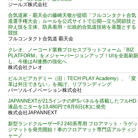
ジールズ株式会社
合気道家・覇天会の藤崎天敬が提唱「フルコンタクト合気
道選手権大会」ルールを公式サイトで公開―立ち関節技と
抑え技を主体、防具着用・伝統的合気道技術を基盤とする
競技
フルコンタクト合気道 覇天会
クレオ、ノーコード業務プロセスプラットフォーム「BIZ
PLATFORM」をメジャーバージョンアップ！UIを全面刷
し、今後はAI連携の強化へ
株式会社クレオ
ビルスピアカデミー（旧：TECH PLAY Academy）、「変
革は外注できない」を掲げ、リブランディング
パーソルイノベーション株式会社
JAPANNEXTが21.5インチのIPSパネルを搭載したフルHD
液晶モニターを13,480円で8月6日(木)に発売
株式会社JAPANNEXT
新型ランドクルーザーFJ 240系専用 フロアマット・ラゲッ
ジマットを発売開始！車のフロアマット専門店アルティジ
ャーノ