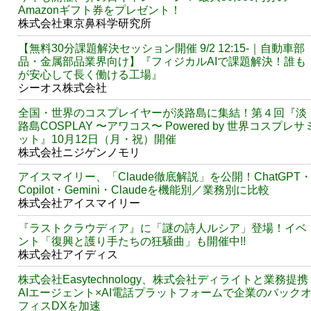
Amazonギフト券をプレゼント！
株式会社東京鼻科学研究所
【無料30分課題解決セッション開催 9/2 12:15-｜自動車部
品・金属部品業界向け】『フィジカルAIで課題解決！誰も
が安心して長く働ける工場』
シーオス株式会社
全国・世界のコスプレイヤーが淡路島に集結！第４回『淡
路島COSPLAY 〜アワコス〜 Powered by 世界コスプレサ
ット』10月12日（月・祝）開催
株式会社ニジゲンノモリ
アイスマイリー、「Claude徹底解説」を公開！ChatGPT
Copilot・Gemini・Claudeを機能別／業務別に比較
株式会社アイスマイリー
『ラストクラウディア』に「謎の詩人ルシア」登場！イベ
ント「復興と護り手たちの狂騒曲」も開催中!!
株式会社アイディス
株式会社Easytechnology、株式会社ディライトと業務提携
AIエージェント×AI電話プラットフォームで企業のバック
フィスDXを加速