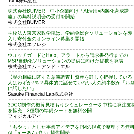
Yolni株式会社
株式会社BUIVER 中小企業向け「AI活用×内製化育成講
座」の無料説明会の受付を開始
株式会社BUIVER
学校法人東京家政学院は、学納金総合ソリューションを導
入し寄付金のオンライン募集を開始
株式会社エフレジ
ウォッチガードとHalo、アラートから請求書発行までの
MSP自動化ソリューションの提供に向けた提携を発表
株式会社エム・アンド・エル
【親の相続に関する意識調査】資産を詳しく把握している
人はわずか7％？具体的に話せていない人の約半数が「お
に話したい」
Sasuke Financial Lab株式会社
3DCG制作の概算見積もりシミュレーターを中核に発注支
を拡充 2種類の準備シートを無料公開
フィジカルアイ
「もやっ」とした事業アイデアをPMの視点で整理する無
AI「えーあんばい」提供開始