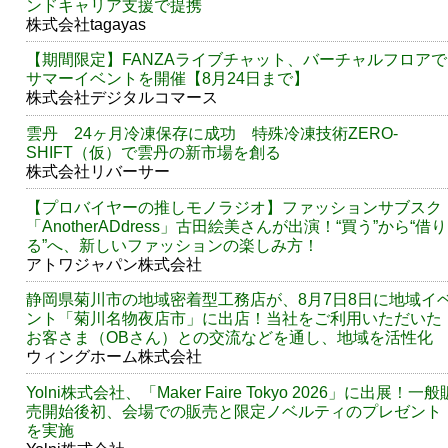
ンドキャリア支援で提携
株式会社tagayas
【期間限定】FANZAライブチャット、バーチャルフロアで
サマーイベントを開催【8月24日まで】
株式会社デジタルコマース
雲丹 24ヶ月冷凍保存に成功 特殊冷凍技術ZERO-
SHIFT（仮）で雲丹の新市場を創る
株式会社リバーサー
【プロバイヤーの推しモノラジオ】ファッションサブスク
「AnotherADdress」古田絵美さんが出演！“買う”から“借り
る”へ、新しいファッションの楽しみ方！
アトワジャパン株式会社
静岡県菊川市の地域密着型工務店が、8月7日8日に地域イ
ント「菊川名物夜店市」に出店！当社をご利用いただいた
お客さま（OBさん）との交流などを通し、地域を活性化
ウィングホーム株式会社
Yolni株式会社、「Maker Faire Tokyo 2026」に出展！一般
売開始後初、会場での販売と限定ノベルティのプレゼント
を実施