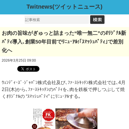
Twitnews(ツイットニュース)
お肉の旨味がぎゅっと詰まった“唯一無二”のｵﾘｼﾞﾅﾙ新
ﾊﾟﾃｨ導入､創業50年目前でﾘﾆｭｰｱﾙ!｢ｽﾏｯｼｭﾊﾟﾃｨ｣で差別
化へ
2026年3月25日 09:00
ｳｪﾝﾃﾞｨｰｽﾞ·ｼﾞｬﾊﾟﾝ株式会社及び､ﾌｧｰｽﾄｷｯﾁﾝ株式会社では､4月
2日(木)から､ﾌｧｰｽﾄｷｯﾁﾝのﾊﾟﾃｨを､肉を鉄板で押しつぶして焼
くｵﾘｼﾞﾅﾙの “ｽﾏｯｼｭﾊﾟﾃｨ” にﾘﾆｭｰｱﾙする｡