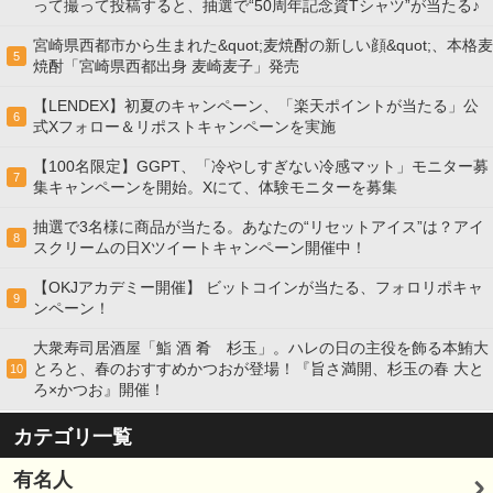
って撮って投稿すると、抽選で“50周年記念資Tシャツ”が当たる♪
宮崎県西都市から生まれた&quot;麦焼酎の新しい顔&quot;、本格麦
5
焼酎「宮崎県西都出身 麦崎麦子」発売
【LENDEX】初夏のキャンペーン、「楽天ポイントが当たる」公
6
式Xフォロー＆リポストキャンペーンを実施
【100名限定】GGPT、「冷やしすぎない冷感マット」モニター募
7
集キャンペーンを開始。Xにて、体験モニターを募集
抽選で3名様に商品が当たる。あなたの“リセットアイス”は？アイ
8
スクリームの日Xツイートキャンペーン開催中！
【OKJアカデミー開催】 ビットコインが当たる、フォロリポキャ
9
ンペーン！
大衆寿司居酒屋「鮨 酒 肴 杉玉」。ハレの日の主役を飾る本鮪大
とろと、春のおすすめかつおが登場！『旨さ満開、杉玉の春 大と
10
ろ×かつお』開催！
カテゴリ一覧
有名人