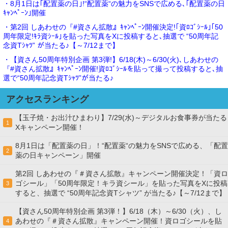
・8月1日は｢配置薬の日｣!“配置薬“の魅力をSNSで広める､｢配置薬の日
ｷｬﾝﾍﾟｰﾝ｣開催
・第2回 しあわせの『#資さん拡散』ｷｬﾝﾍﾟｰﾝ開催決定!｢資ﾛｺﾞｼｰﾙ｣｢50
周年限定!ｷﾗ資ｼｰﾙ｣を貼った写真をXに投稿すると､抽選で “50周年記
念資Tｼｬﾂ” が当たる♪【～7/12まで】
・【資さん50周年特別企画 第3弾!】6/18(木)～6/30(火)､しあわせの
『#資さん拡散』ｷｬﾝﾍﾟｰﾝ開催!資ﾛｺﾞｼｰﾙを貼って撮って投稿すると､抽
選で“50周年記念資Tｼｬﾂ”が当たる♪
アクセスランキング
【玉子焼・お出汁ひまわり】7/29(水)～デジタルお食事券が当たる
1
Xキャンペーン開催！
8月1日は「配置薬の日」！“配置薬“の魅力をSNSで広める、「配置
2
薬の日キャンペーン」開催
第2回 しあわせの『＃資さん拡散』キャンペーン開催決定！「資ロ
ゴシール」「50周年限定！キラ資シール」を貼った写真をXに投稿
3
すると、抽選で “50周年記念資Tシャツ” が当たる♪【～7/12まで】
【資さん50周年特別企画 第3弾！】6/18（木）～6/30（火）、し
あわせの『＃資さん拡散』キャンペーン開催！資ロゴシールを貼
4