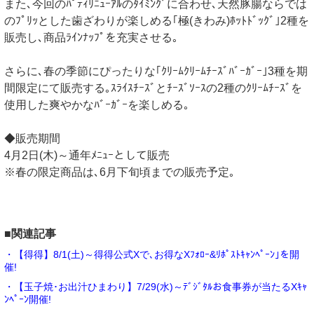
また､今回のﾊﾟﾃｨﾘﾆｭｰｱﾙのﾀｲﾐﾝｸﾞに合わせ､天然豚腸ならでは
のﾌﾟﾘｯとした歯ざわりが楽しめる｢極(きわみ)ﾎｯﾄﾄﾞｯｸﾞ｣2種を
販売し､商品ﾗｲﾝﾅｯﾌﾟを充実させる｡
さらに､春の季節にぴったりな｢ｸﾘｰﾑｸﾘｰﾑﾁｰｽﾞﾊﾞｰｶﾞｰ｣3種を期
間限定にて販売する｡ｽﾗｲｽﾁｰｽﾞとﾁｰｽﾞｿｰｽの2種のｸﾘｰﾑﾁｰｽﾞを
使用した爽やかなﾊﾞｰｶﾞｰを楽しめる｡
◆販売期間
4月2日(木)～通年ﾒﾆｭｰとして販売
※春の限定商品は､6月下旬頃までの販売予定｡
■関連記事
・【得得】8/1(土)～得得公式Xで､お得なXﾌｫﾛｰ&ﾘﾎﾟｽﾄｷｬﾝﾍﾟｰﾝ｣を開
催!
・【玉子焼･お出汁ひまわり】7/29(水)～ﾃﾞｼﾞﾀﾙお食事券が当たるXｷｬ
ﾝﾍﾟｰﾝ開催!