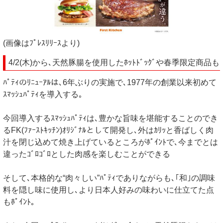
(画像はﾌﾟﾚｽﾘﾘｰｽより)
4/2(木)から､天然豚腸を使用したﾎｯﾄﾄﾞｯｸﾞや春季限定商品も
ﾊﾟﾃｨのﾘﾆｭｰｱﾙは､6年ぶりの実施で､1977年の創業以来初めて
ｽﾏｯｼｭﾊﾟﾃｨを導入する｡
今回導入するｽﾏｯｼｭﾊﾟﾃｨは､豊かな旨味を堪能することのでき
るFK(ﾌｧｰｽﾄｷｯﾁﾝ)ｵﾘｼﾞﾅﾙとして開発し､外はｶﾘｯと香ばしく肉
汁を閉じ込めて焼き上げているところがﾎﾟｲﾝﾄで､今までとは
違ったｺﾞﾛｺﾞﾛとした肉感を楽しむことができる
そして､本格的な“肉々しい”ﾊﾟﾃｨでありながらも､｢和｣の調味
料を隠し味に使用し､より日本人好みの味わいに仕立てた点
もﾎﾟｲﾝﾄ｡