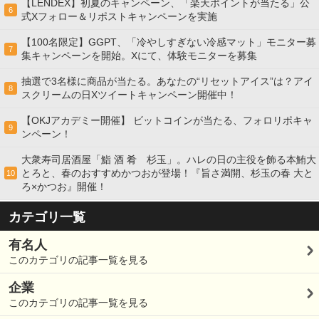
【LENDEX】初夏のキャンペーン、「楽天ポイントが当たる」公
6
式Xフォロー＆リポストキャンペーンを実施
【100名限定】GGPT、「冷やしすぎない冷感マット」モニター募
7
集キャンペーンを開始。Xにて、体験モニターを募集
抽選で3名様に商品が当たる。あなたの“リセットアイス”は？アイ
8
スクリームの日Xツイートキャンペーン開催中！
【OKJアカデミー開催】 ビットコインが当たる、フォロリポキャ
9
ンペーン！
大衆寿司居酒屋「鮨 酒 肴 杉玉」。ハレの日の主役を飾る本鮪大
とろと、春のおすすめかつおが登場！『旨さ満開、杉玉の春 大と
10
ろ×かつお』開催！
カテゴリ一覧
有名人
このカテゴリの記事一覧を見る
企業
このカテゴリの記事一覧を見る