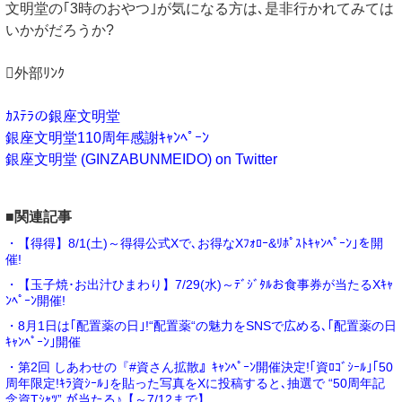
文明堂の｢3時のおやつ｣が気になる方は､是非行かれてみては
いかがだろうか?
外部ﾘﾝｸ
ｶｽﾃﾗの銀座文明堂
銀座文明堂110周年感謝ｷｬﾝﾍﾟｰﾝ
銀座文明堂 (GINZABUNMEIDO) on Twitter
■関連記事
・【得得】8/1(土)～得得公式Xで､お得なXﾌｫﾛｰ&ﾘﾎﾟｽﾄｷｬﾝﾍﾟｰﾝ｣を開
催!
・【玉子焼･お出汁ひまわり】7/29(水)～ﾃﾞｼﾞﾀﾙお食事券が当たるXｷｬ
ﾝﾍﾟｰﾝ開催!
・8月1日は｢配置薬の日｣!“配置薬“の魅力をSNSで広める､｢配置薬の日
ｷｬﾝﾍﾟｰﾝ｣開催
・第2回 しあわせの『#資さん拡散』ｷｬﾝﾍﾟｰﾝ開催決定!｢資ﾛｺﾞｼｰﾙ｣｢50
周年限定!ｷﾗ資ｼｰﾙ｣を貼った写真をXに投稿すると､抽選で “50周年記
念資Tｼｬﾂ” が当たる♪【～7/12まで】