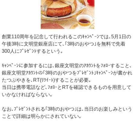
創業110周年を記念して行われるこのｷｬﾝﾍﾟｰﾝでは､5月1日の
午後3時に文明堂銀座店にて､｢3時のおやつ｣を無料で先着
300人にﾌﾟﾚｾﾞﾝﾄするという｡
ｷｬﾝﾍﾟｰﾝに参加するには､銀座文明堂のｱｶｳﾝﾄをﾌｫﾛｰすること､
銀座文明堂ｱｶｳﾝﾄの｢3時のおやつをﾌﾟﾚｾﾞﾝﾄ｣ｷｬﾝﾍﾟｰﾝが書かれ
たつぶやきを､RT(ﾘﾂｲｰﾄ)することが必要｡
当日は携帯電話など､ﾌｫﾛｰとRTを確認できるものを用意して
いかなければならない｡
なお､ﾌﾟﾚｾﾞﾝﾄされる｢3時のおやつ｣は､当日のお楽しみという
ことで詳細は明らかにされていない｡