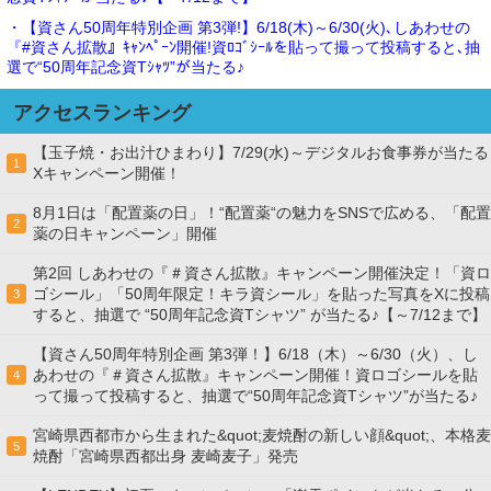
・【資さん50周年特別企画 第3弾!】6/18(木)～6/30(火)､しあわせの
『#資さん拡散』ｷｬﾝﾍﾟｰﾝ開催!資ﾛｺﾞｼｰﾙを貼って撮って投稿すると､抽
選で“50周年記念資Tｼｬﾂ”が当たる♪
アクセスランキング
【玉子焼・お出汁ひまわり】7/29(水)～デジタルお食事券が当たる
1
Xキャンペーン開催！
8月1日は「配置薬の日」！“配置薬“の魅力をSNSで広める、「配置
2
薬の日キャンペーン」開催
第2回 しあわせの『＃資さん拡散』キャンペーン開催決定！「資ロ
ゴシール」「50周年限定！キラ資シール」を貼った写真をXに投稿
3
すると、抽選で “50周年記念資Tシャツ” が当たる♪【～7/12まで】
【資さん50周年特別企画 第3弾！】6/18（木）～6/30（火）、し
あわせの『＃資さん拡散』キャンペーン開催！資ロゴシールを貼
4
って撮って投稿すると、抽選で“50周年記念資Tシャツ”が当たる♪
宮崎県西都市から生まれた&quot;麦焼酎の新しい顔&quot;、本格麦
5
焼酎「宮崎県西都出身 麦崎麦子」発売