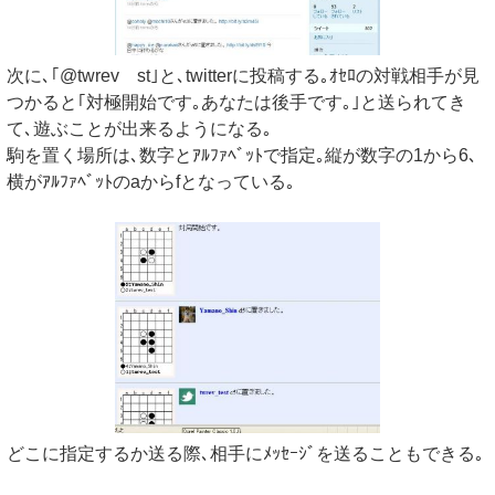
次に､｢@twrev st｣と､twitterに投稿する｡ｵｾﾛの対戦相手が見
つかると｢対極開始です｡あなたは後手です｡｣と送られてき
て､遊ぶことが出来るようになる｡
駒を置く場所は､数字とｱﾙﾌｧﾍﾞｯﾄで指定｡縦が数字の1から6､
横がｱﾙﾌｧﾍﾞｯﾄのaからfとなっている｡
どこに指定するか送る際､相手にﾒｯｾｰｼﾞを送ることもできる｡