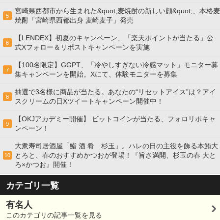
宮崎県西都市から生まれた&quot;麦焼酎の新しい顔&quot;、本格麦
5
焼酎「宮崎県西都出身 麦崎麦子」発売
【LENDEX】初夏のキャンペーン、「楽天ポイントが当たる」公
6
式Xフォロー＆リポストキャンペーンを実施
【100名限定】GGPT、「冷やしすぎない冷感マット」モニター募
7
集キャンペーンを開始。Xにて、体験モニターを募集
抽選で3名様に商品が当たる。あなたの“リセットアイス”は？アイ
8
スクリームの日Xツイートキャンペーン開催中！
【OKJアカデミー開催】 ビットコインが当たる、フォロリポキャ
9
ンペーン！
大衆寿司居酒屋「鮨 酒 肴 杉玉」。ハレの日の主役を飾る本鮪大
とろと、春のおすすめかつおが登場！『旨さ満開、杉玉の春 大と
10
ろ×かつお』開催！
カテゴリ一覧
有名人
このカテゴリの記事一覧を見る