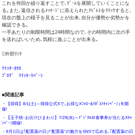
これを何回か繰り返すことで､ｹﾞｰﾑを展開していくことにな
る｡また､返信されるﾒｯｾｰｼﾞに添えられたｱﾄﾞﾚｽをｸﾘｯｸすると､
現在の盤上の様子を見ることが出来､自分が優勢か劣勢かを
確認できる｡
一手あたりの制限時間は24時間なので､その時間内に次の手
を送ればいいため､気軽に遊ぶことが出来る｡
外部ﾘﾝｸ
ﾂｲｯﾀｰｵｾﾛ
ﾌﾞﾛｸﾞ ﾂｲｯﾀｰﾘﾊﾞｰｼ
■関連記事
・【得得】8/1(土)～得得公式Xで､お得なXﾌｫﾛｰ&ﾘﾎﾟｽﾄｷｬﾝﾍﾟｰﾝ｣を開
催!
・【玉子焼･お出汁ひまわり】7/29(水)～ﾃﾞｼﾞﾀﾙお食事券が当たるXｷｬ
ﾝﾍﾟｰﾝ開催!
・8月1日は｢配置薬の日｣!“配置薬“の魅力をSNSで広める､｢配置薬の日