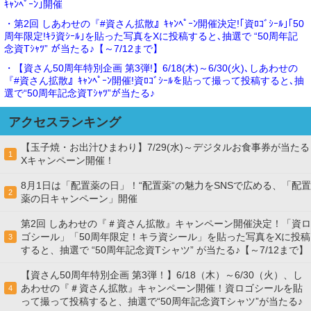
ｷｬﾝﾍﾟｰﾝ｣開催
・第2回 しあわせの『#資さん拡散』ｷｬﾝﾍﾟｰﾝ開催決定!｢資ﾛｺﾞｼｰﾙ｣｢50
周年限定!ｷﾗ資ｼｰﾙ｣を貼った写真をXに投稿すると､抽選で “50周年記
念資Tｼｬﾂ” が当たる♪【～7/12まで】
・【資さん50周年特別企画 第3弾!】6/18(木)～6/30(火)､しあわせの
『#資さん拡散』ｷｬﾝﾍﾟｰﾝ開催!資ﾛｺﾞｼｰﾙを貼って撮って投稿すると､抽
選で“50周年記念資Tｼｬﾂ”が当たる♪
アクセスランキング
【玉子焼・お出汁ひまわり】7/29(水)～デジタルお食事券が当たる
1
Xキャンペーン開催！
8月1日は「配置薬の日」！“配置薬“の魅力をSNSで広める、「配置
2
薬の日キャンペーン」開催
第2回 しあわせの『＃資さん拡散』キャンペーン開催決定！「資ロ
ゴシール」「50周年限定！キラ資シール」を貼った写真をXに投稿
3
すると、抽選で “50周年記念資Tシャツ” が当たる♪【～7/12まで】
【資さん50周年特別企画 第3弾！】6/18（木）～6/30（火）、し
あわせの『＃資さん拡散』キャンペーン開催！資ロゴシールを貼
4
って撮って投稿すると、抽選で“50周年記念資Tシャツ”が当たる♪