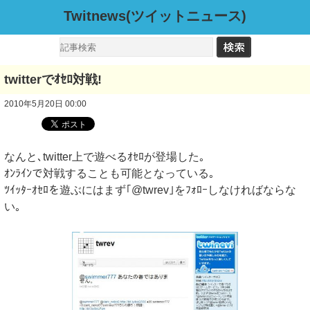
Twitnews(ツイットニュース)
twitterでｵｾﾛ対戦!
2010年5月20日 00:00
なんと､twitter上で遊べるｵｾﾛが登場した｡
ｵﾝﾗｲﾝで対戦することも可能となっている｡
ﾂｲｯﾀｰｵｾﾛを遊ぶにはまず｢@twrev｣をﾌｫﾛｰしなければならな
い｡