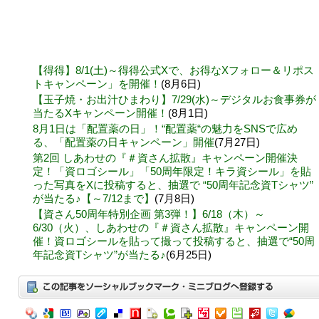
【得得】8/1(土)～得得公式Xで、お得なXフォロー＆リポス
トキャンペーン」を開催！
(8月6日)
【玉子焼・お出汁ひまわり】7/29(水)～デジタルお食事券が
当たるXキャンペーン開催！
(8月1日)
8月1日は「配置薬の日」！“配置薬“の魅力をSNSで広め
る、「配置薬の日キャンペーン」開催
(7月27日)
第2回 しあわせの『＃資さん拡散』キャンペーン開催決
定！「資ロゴシール」「50周年限定！キラ資シール」を貼
った写真をXに投稿すると、抽選で “50周年記念資Tシャツ”
が当たる♪【～7/12まで】
(7月8日)
【資さん50周年特別企画 第3弾！】6/18（木）～
6/30（火）、しあわせの『＃資さん拡散』キャンペーン開
催！資ロゴシールを貼って撮って投稿すると、抽選で“50周
年記念資Tシャツ”が当たる♪
(6月25日)