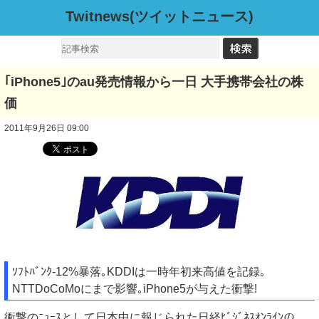
Twitnews(ツイットニュース)
｢iPhone5｣のau発売情報から一日 大手携帯会社の株
価
2011年9月26日 09:00
ｿﾌﾄﾊﾞﾝｸ-12%暴落｡KDDIは一時年初来高値を記録｡
NTTDoCoMoにまで影響｡iPhone5が与えた衝撃!
衝撃のﾆｭｰｽとして日本中に報じられた日経ﾋﾞｼﾞﾈｽｵﾝﾗｲﾝの