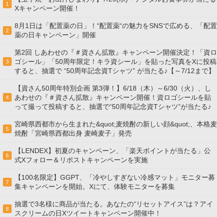
1
Xキャンペーン開催！
8月1日は「配置薬の日」！“配置薬“の魅力をSNSで広める、「配置
2
薬の日キャンペーン」開催
第2回 しあわせの『＃資さん拡散』キャンペーン開催決定！「資ロ
ゴシール」「50周年限定！キラ資シール」を貼った写真をXに投稿
3
すると、抽選で “50周年記念資Tシャツ” が当たる♪【～7/12まで】
【資さん50周年特別企画 第3弾！】6/18（木）～6/30（火）、し
あわせの『＃資さん拡散』キャンペーン開催！資ロゴシールを貼
4
って撮って投稿すると、抽選で“50周年記念資Tシャツ”が当たる♪
宮崎県西都市から生まれた&quot;麦焼酎の新しい顔&quot;、本格麦
5
焼酎「宮崎県西都出身 麦崎麦子」発売
【LENDEX】初夏のキャンペーン、「楽天ポイントが当たる」公
6
式Xフォロー＆リポストキャンペーンを実施
【100名限定】GGPT、「冷やしすぎない冷感マット」モニター募
7
集キャンペーンを開始。Xにて、体験モニターを募集
抽選で3名様に商品が当たる。あなたの“リセットアイス”は？アイ
8
スクリームの日Xツイートキャンペーン開催中！