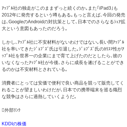
ｱｯﾌﾟﾙ社の独走がこのままずっと続くのか｡また｢iPad3｣も
2012年に発売するという噂もある｡もっと言えば､今回の発売
は､GoogleのAndroidの対抗策として､日本でのさらなるｼｪｱ拡
大という意図もあったのだろう｡
しかし､ｱｯﾌﾟﾙ社に不安材料がないわけではない｡長い間ｱｯﾌﾟﾙ
社を率いてきたｼﾞｮﾌﾞｽﾞ氏は引退した｡ｼﾞｮﾌﾞｽﾞ氏のｶﾘｽﾏ性がｱ
ｯﾌﾟﾙ社を世界一の企業にまで育て上げたのだとしたら､彼の
いなくなったｱｯﾌﾟﾙ社が今後､さらに成長を遂げることができ
るのかは不安材料とされている｡
消費者にとっては安価で便利で良い商品を競って販売してく
れることが望ましいわけだが､日本での携帯端末を巡る熾烈
な競争はさらに過熱していくようだ｡
外部ﾘﾝｸ
KDDIの株価