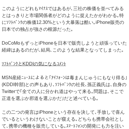
このようにどれもﾏｲﾅｽではあるが､三社の株価を並べてみる
とはっきりと市場関係者がどのように捉えたかがわかる｡特
にｿﾌﾄﾊﾞﾝｸの株価12.30%という大暴落は酷い｡iPhone販売の
日本での独占が強さの根源だった｡
DoCoMoもずっとiPhoneを日本で販売しようと頑張っていた
経緯はあるのだが､結局､このような結果となってしまった｡
ｿﾌﾄﾊﾞﾝｸとKDDIの気になるｺﾒﾝﾄ
MSN産経ﾆｭｰｽによると｢ｱｲﾌｫｰﾝは毒まんじゅうにもなり得る｣
(KDDI幹部)との声もあり､ｿﾌﾄﾊﾞﾝｸの社長､孫正義氏は､自身の
Twitterで｢全ての人に分かれ道はやって来る｡問題は､そこで
正道を選ぶか邪道を選ぶかだ｣だと述べている｡
この二つの発言はiPhoneという存在を決して､手放しで喜ん
でいるというわけないことが窺える｡どちらも携帯会社とし
て､携帯の機種を販売している｡ｽﾏｰﾄﾌｫﾝの開発にも力を注い