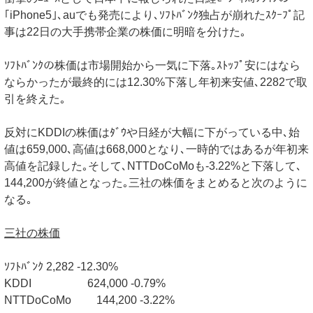
｢iPhone5｣､auでも発売により､ｿﾌﾄﾊﾞﾝｸ独占が崩れたｽｸｰﾌﾟ記
事は22日の大手携帯企業の株価に明暗を分けた｡
ｿﾌﾄﾊﾞﾝｸの株価は市場開始から一気に下落｡ｽﾄｯﾌﾟ安にはなら
ならかったが最終的には12.30%下落し年初来安値､2282で取
引を終えた｡
反対にKDDIの株価はﾀﾞｳや日経が大幅に下がっている中､始
値は659,000､高値は668,000となり､一時的ではあるが年初来
高値を記録した｡そして､NTTDoCoMoも-3.22%と下落して､
144,200が終値となった｡三社の株価をまとめると次のように
なる｡
三社の株価
ｿﾌﾄﾊﾞﾝｸ 2,282 -12.30%
KDDI 624,000 -0.79%
NTTDoCoMo 144,200 -3.22%