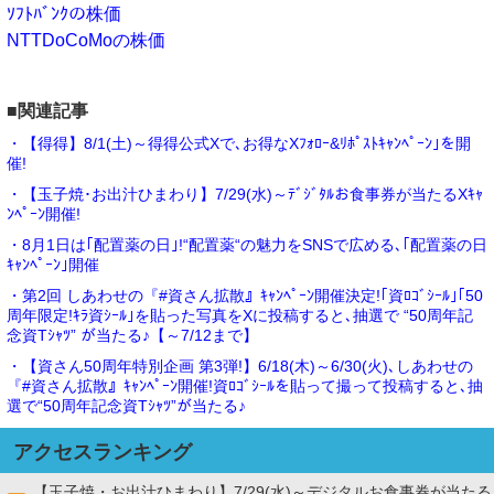
ｿﾌﾄﾊﾞﾝｸの株価
NTTDoCoMoの株価
■関連記事
・【得得】8/1(土)～得得公式Xで､お得なXﾌｫﾛｰ&ﾘﾎﾟｽﾄｷｬﾝﾍﾟｰﾝ｣を開
催!
・【玉子焼･お出汁ひまわり】7/29(水)～ﾃﾞｼﾞﾀﾙお食事券が当たるXｷｬ
ﾝﾍﾟｰﾝ開催!
・8月1日は｢配置薬の日｣!“配置薬“の魅力をSNSで広める､｢配置薬の日
ｷｬﾝﾍﾟｰﾝ｣開催
・第2回 しあわせの『#資さん拡散』ｷｬﾝﾍﾟｰﾝ開催決定!｢資ﾛｺﾞｼｰﾙ｣｢50
周年限定!ｷﾗ資ｼｰﾙ｣を貼った写真をXに投稿すると､抽選で “50周年記
念資Tｼｬﾂ” が当たる♪【～7/12まで】
・【資さん50周年特別企画 第3弾!】6/18(木)～6/30(火)､しあわせの
『#資さん拡散』ｷｬﾝﾍﾟｰﾝ開催!資ﾛｺﾞｼｰﾙを貼って撮って投稿すると､抽
選で“50周年記念資Tｼｬﾂ”が当たる♪
アクセスランキング
【玉子焼・お出汁ひまわり】7/29(水)～デジタルお食事券が当たる