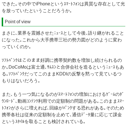
できた｡その中でiPhoneというｽﾏｰﾄﾌｫﾝは異質な存在として光
を放っていたということだろうか｡
Point of view
まさに､業界を震撼させたﾆｭｰｽとして今後､語り継がれること
になった｡これから大手携帯三社の勢力図がどのように変わ
っていくのか｡
ｿﾌﾄﾊﾞﾝｸはこのまま好調に携帯契約数を増加し続けられるの
か｡DoCoMoは富士通､ｻﾑｽﾝと合併会社を造るというﾆｭｰｽもあ
る｡ｿﾌﾄﾊﾞﾝｸだってこのままKDDIの反撃を黙って見ているつ
もりはないだろう｡
また､もう一つ気になるのがｽﾏｰﾄﾌｫﾝの増加におけるｹﾞｰﾑのﾀﾞ
ｳﾝﾛｰﾄﾞ､動画ｺﾝﾃﾝﾂ利用での定額制の問題がある｡このままｽﾏｰ
ﾄﾌｫﾝがさらに増えれば､回線がﾊﾟﾝｸする恐れがある｡そのため
携帯各社は従来の定額制を止めて､通信ﾃﾞｰﾀ量に応じて課金
というｽﾀｲﾙを取ることも検討されている｡