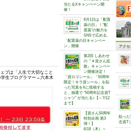
当たるXキャンペーン開
催！
8月1日は「配置
薬の日」！“配
置薬“の魅力を
SNSで広める、
「配置薬の日キャンペー
ン」開催
アクセ
第2回 しあわせ
の『＃資さん拡
散』キャンペー
ン開催決定！
モウェブは「人生で大切なこと
「資ロゴシール」「50周年
小学生プログラマー→六本木
限定！キラ資シール」を貼
った写真をXに投稿する
と、抽選で “50周年記念資T
シャツ” が当たる♪【～7/12
まで】
【資さん50周年
貼った
特別企画 第3
念資Tシ
弾！】
6/18（木）～