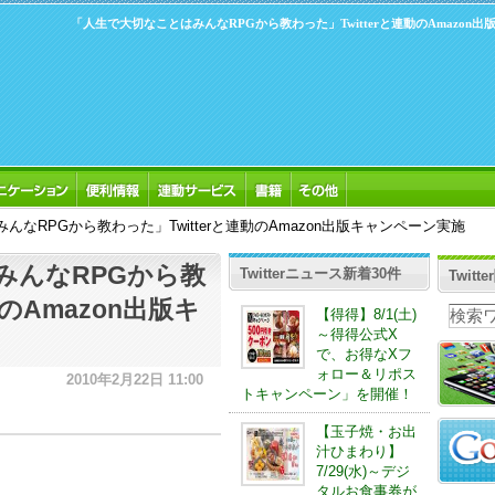
「人生で大切なことはみんなRPGから教わった」Twitterと連動のAmazon
なRPGから教わった」Twitterと連動のAmazon出版キャンペーン実施
みんなRPGから教
Twitterニュース新着30件
Twit
動のAmazon出版キ
【得得】8/1(土)
～得得公式X
で、お得なXフ
ォロー＆リポス
2010年2月22日 11:00
トキャンペーン」を開催！
【玉子焼・お出
汁ひまわり】
7/29(水)～デジ
タルお食事券が