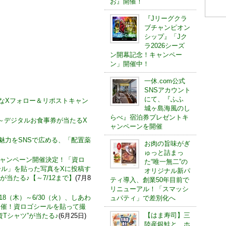
お』開催！
『Jリーグクラ
ブチャンピオン
シップ』「Jク
ラ2026シーズ
ン開幕記念！キャンペー
ン」開催中！
一休.com公式
SNSアカウント
にて、『ふふ
お得なXフォロー＆リポストキャン
城ヶ島海風のし
らべ』宿泊券プレゼントキ
)～デジタルお食事券が当たるX
ャンペーンを開催
の魅力をSNSで広める、「配置薬
お肉の旨味がぎ
ゅっと詰まっ
キャンペーン開催決定！「資ロ
た“唯一無二”の
ール」を貼った写真をXに投稿す
オリジナル新パ
 が当たる♪【～7/12まで】
(7月8
ティ導入、創業50年目前で
リニューアル！「スマッシ
18（木）～6/30（火）、しあわ
ュパティ」で差別化へ
開催！資ロゴシールを貼って撮
【はま寿司】三
Tシャツ”が当たる♪
(6月25日)
陸産銀鮭と、ホ