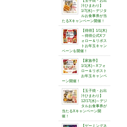
【玉子焼・お出
汁ひまわり】
1/7(水)～デジタ
ルお食事券が当
たるXキャンペーン開催！
【得得】1/1(木)
～得得公式Xフ
ォロー＆リポス
トお年玉キャン
ペーンを開催！
【家族亭】
1/1(木)～Xフォ
ロー＆リポスト
お年玉キャンペ
ーン開催！
【玉子焼・お出
汁ひまわり】
12/17(水)～デジ
タルお食事券が
当たるXキャンペーン開
催！
【ゲーミングネ