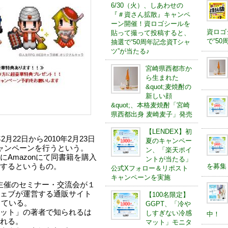
6/30（火）、しあわせの
『＃資さん拡散』キャンペ
ーン開催！資ロゴシールを
資ロゴ
貼って撮って投稿すると、
で“5
抽選で“50周年記念資Tシャ
ツ”が当たる♪
宮崎県西都市か
ら生まれた
&quot;麦焼酎の
新しい顔
&quot;、本格麦焼酎「宮崎
県西都出身 麦崎麦子」発売
【LENDEX】初
月22日から2010年2月23日
夏のキャンペー
出版キャンペーンを行うという。
ン、「楽天ポイ
Amazonにて同書籍を購入
ントが当たる」
を募集
するというもの。
公式Xフォロー＆リポスト
キャンペーンを実施
者主催のセミナー・交流会が１
ェブが運営する通販サイト
【100名限定】
っている。
GGPT、「冷や
ット」の著者で知られるは
しすぎない冷感
中！
れる。
マット」モニタ