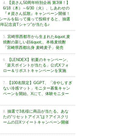
4.
【資さん50周年特別企画 第3弾！】
6/18（木）～6/30（火）、しあわせの
『＃資さん拡散』キャンペーン開催！
シールを貼って撮って投稿すると、抽選
0周年記念資Tシャツ”が当たる♪
5.
宮崎県西都市から生まれた&quot;麦
焼酎の新しい顔&quot;、本格麦焼酎
「宮崎県西都出身 麦崎麦子」発売
6.
【LENDEX】初夏のキャンペーン、
「楽天ポイントが当たる」公式Xフォ
ロー＆リポストキャンペーンを実施
7.
【100名限定】GGPT、「冷やしすぎ
ない冷感マット」モニター募集キャン
ペーンを開始。Xにて、体験モニター
8.
抽選で3名様に商品が当たる。あな
たの“リセットアイス”は？アイスクリ
ームの日Xツイートキャンペーン開催