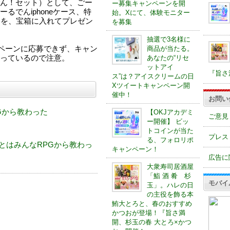
ん！セット）として、ごー
ー募集キャンペーンを開
るでんiphoneケース、特
始。Xにて、体験モニター
つを、宝箱に入れてプレゼン
を募集
抽選で3名様に
ンペーンに応募できず、キャン
商品が当たる。
っているので注意。
あなたの“リセ
ットアイ
『旨さ
ス”は？アイスクリームの日
Xツイートキャンペーン開
催中！
お問い
Gから教わった
【OKJアカデミ
ご意見
ー開催】 ビッ
トコインが当た
プレス
る、フォロリポ
つなことはみんなRPGから教わっ
キャンペーン！
広告に
大衆寿司居酒屋
「鮨 酒 肴 杉
モバイ
玉」。ハレの日
の主役を飾る本
鮪大とろと、春のおすすめ
かつおが登場！『旨さ満
開、杉玉の春 大とろ×かつ