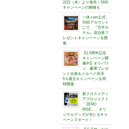
22日（木）より発売！SNS
キャンペーンの開催も
一休.com公式
SNSアカウント
にて、『万平ホ
テル』宿泊券プ
レゼントキャンペーンを開
催
【1.5周年記念
キャンペーン開
催中】オリパワ
ン、豪華プレゼ
ント企画＆メルペイ決済
5％還元キャンペーンを同
時開催
新クロスメディ
アプロジェクト
「ZERO
RISE」、オリ
ジナルグッズが当たるキャ
ペーンスタート！