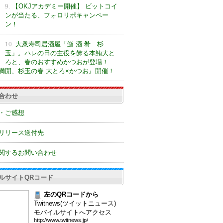
9.
【OKJアカデミー開催】 ビットコイ
ンが当たる、フォロリポキャンペー
ン！
10.
大衆寿司居酒屋「鮨 酒 肴 杉
玉」。ハレの日の主役を飾る本鮪大と
ろと、春のおすすめかつおが登場！
満開、杉玉の春 大とろ×かつお』開催！
合わせ
・ご感想
リリース送付先
関するお問い合わせ
ルサイトQRコード
左のQRコードから
Twitnews(ツイットニュース)
モバイルサイトへアクセス
htt
p:/
/ww
w.t
wit
new
s.j
p/