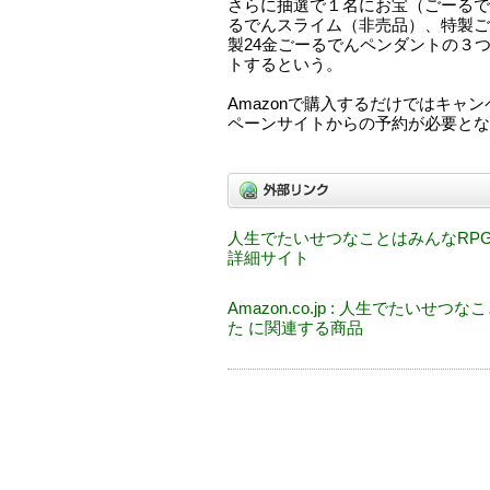
さらに抽選で１名にお宝（ごーるで
るでんスライム（非売品）、特製ごー
製24金ごーるでんペンダントの３
トするという。
Amazonで購入するだけではキャ
ペーンサイトからの予約が必要とな
人生でたいせつなことはみんなRP
詳細サイト
Amazon.co.jp : 人生でたいせ
た に関連する商品