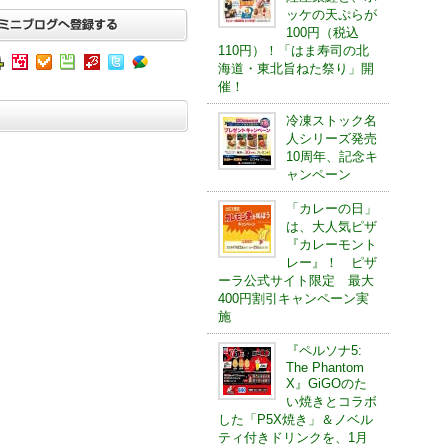
ッケの天ぷらが
100円（税込
110円）！「はま寿司の北
海道・東北旨ねた祭り」開
催！
冷凍ストック名
人シリーズ発売
10周年、記念キ
ャンペーン
「カレーの日」
は、大人気ピザ
『カレーモント
レー』！ ピザ
ーラ公式サイト限定 最大
400円割引キャンペーン実
施
『ペルソナ5:
The Phantom
X』GiGOのた
い焼きとコラボ
した「P5X焼き」＆ノベル
ティ付きドリンクを、1月