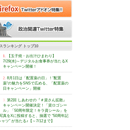
スランキング トップ10
1.
【玉子焼・お出汁ひまわり】
7/29(水)～デジタルお食事券が当たるX
キャンペーン開催！
2.
8月1日は「配置薬の日」！“配置
薬“の魅力をSNSで広める、「配置薬の
日キャンペーン」開催
3.
第2回 しあわせの『＃資さん拡散』
キャンペーン開催決定！「資ロゴシー
ル」「50周年限定！キラ資シール」を
写真をXに投稿すると、抽選で “50周年記
ャツ” が当たる♪【～7/12まで】