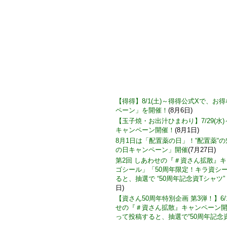
【得得】8/1(土)～得得公式Xで、
ペーン」を開催！
(8月6日)
【玉子焼・お出汁ひまわり】7/29(水
キャンペーン開催！
(8月1日)
8月1日は「配置薬の日」！“配置薬“
の日キャンペーン」開催
(7月27日)
第2回 しあわせの『＃資さん拡散』
ゴシール」「50周年限定！キラ資シ
ると、抽選で “50周年記念資Tシャツ”
日)
【資さん50周年特別企画 第3弾！】6/
せの『＃資さん拡散』キャンペーン
って投稿すると、抽選で“50周年記念資