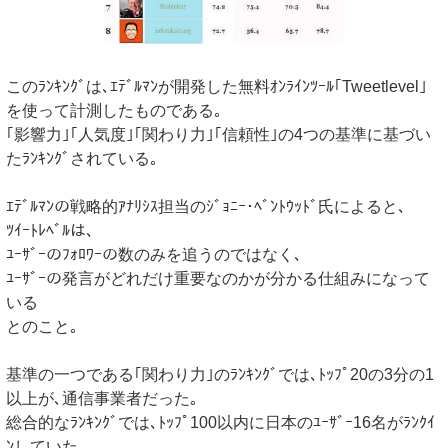
このﾗﾝｷﾝｸﾞは､ｴﾃﾞﾙﾏﾝが開発した無料ｵﾝﾗｲﾝﾂｰﾙ｢Tweetlevel｣
を使って計測したものである｡
｢影響力｣｢人気度｣｢関わり力｣｢信頼性｣の4つの基準に基づい
たﾗﾝｷﾝｸﾞされている｡
ｴﾃﾞﾙﾏﾝの戦略的ｱﾅﾘｼｽ担当のｼﾞｮﾆｰ･ﾍﾞﾝﾄｳｯﾄﾞ氏によると､
ﾂｲｰﾄﾚﾍﾞﾙは､
ﾕｰｻﾞｰのﾌｫﾛﾜｰの数のみを追うのではなく､
ﾕｰｻﾞｰの発言がどれだけ重要なのかが分かる仕組みになって
いる
とのこと｡
基準の一つである｢関わり力｣のﾗﾝｷﾝｸﾞでは､ﾄｯﾌﾟ20の3分の1
以上が､通信事業者だった｡
総合的なﾗﾝｷﾝｸﾞでは､ﾄｯﾌﾟ100以内に日本のﾕｰｻﾞｰ16名がﾗﾝｸｲ
ﾝしていた｡