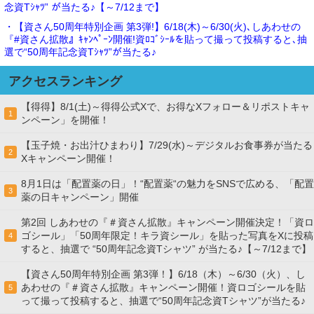
念資Tｼｬﾂ” が当たる♪【～7/12まで】
・【資さん50周年特別企画 第3弾!】6/18(木)～6/30(火)､しあわせの
『#資さん拡散』ｷｬﾝﾍﾟｰﾝ開催!資ﾛｺﾞｼｰﾙを貼って撮って投稿すると､抽
選で“50周年記念資Tｼｬﾂ”が当たる♪
アクセスランキング
【得得】8/1(土)～得得公式Xで、お得なXフォロー＆リポストキャ
1
ンペーン」を開催！
【玉子焼・お出汁ひまわり】7/29(水)～デジタルお食事券が当たる
2
Xキャンペーン開催！
8月1日は「配置薬の日」！“配置薬“の魅力をSNSで広める、「配置
3
薬の日キャンペーン」開催
第2回 しあわせの『＃資さん拡散』キャンペーン開催決定！「資ロ
ゴシール」「50周年限定！キラ資シール」を貼った写真をXに投稿
4
すると、抽選で “50周年記念資Tシャツ” が当たる♪【～7/12まで】
【資さん50周年特別企画 第3弾！】6/18（木）～6/30（火）、し
あわせの『＃資さん拡散』キャンペーン開催！資ロゴシールを貼
5
って撮って投稿すると、抽選で“50周年記念資Tシャツ”が当たる♪