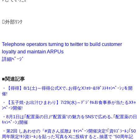
外部ﾘﾝｸ
Telephone operators turning to twitter to build customer
loyalty and maintain ARPUs
詳細ﾍﾟｰｼﾞ
■関連記事
・【得得】8/1(土)～得得公式Xで､お得なXﾌｫﾛｰ&ﾘﾎﾟｽﾄｷｬﾝﾍﾟｰﾝ｣を開
催!
・【玉子焼･お出汁ひまわり】7/29(水)～ﾃﾞｼﾞﾀﾙお食事券が当たるXｷｬ
ﾝﾍﾟｰﾝ開催!
・8月1日は｢配置薬の日｣!“配置薬“の魅力をSNSで広める､｢配置薬の日
ｷｬﾝﾍﾟｰﾝ｣開催
・第2回 しあわせの『#資さん拡散』ｷｬﾝﾍﾟｰﾝ開催決定!｢資ﾛｺﾞｼｰﾙ｣｢50
周年限定!ｷﾗ資ｼｰﾙ｣を貼った写真をXに投稿すると､抽選で “50周年記