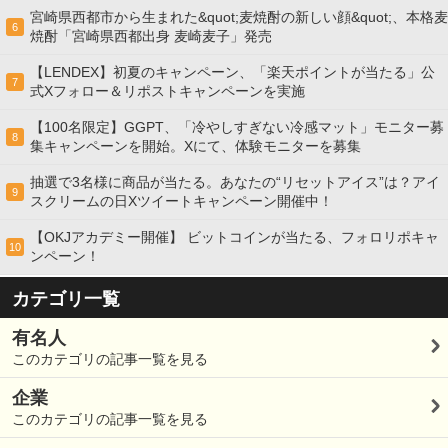
宮崎県西都市から生まれた&quot;麦焼酎の新しい顔&quot;、本格麦
6
焼酎「宮崎県西都出身 麦崎麦子」発売
【LENDEX】初夏のキャンペーン、「楽天ポイントが当たる」公
7
式Xフォロー＆リポストキャンペーンを実施
【100名限定】GGPT、「冷やしすぎない冷感マット」モニター募
8
集キャンペーンを開始。Xにて、体験モニターを募集
抽選で3名様に商品が当たる。あなたの“リセットアイス”は？アイ
9
スクリームの日Xツイートキャンペーン開催中！
【OKJアカデミー開催】 ビットコインが当たる、フォロリポキャ
10
ンペーン！
カテゴリ一覧
有名人
このカテゴリの記事一覧を見る
企業
このカテゴリの記事一覧を見る