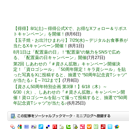
【得得】8/1(土)～得得公式Xで、お得なXフォロー＆リポス
トキャンペーン」を開催！
(8月6日)
【玉子焼・お出汁ひまわり】7/29(水)～デジタルお食事券が
当たるXキャンペーン開催！
(8月1日)
8月1日は「配置薬の日」！“配置薬“の魅力をSNSで広め
る、「配置薬の日キャンペーン」開催
(7月27日)
第2回 しあわせの『＃資さん拡散』キャンペーン開催決
定！「資ロゴシール」「50周年限定！キラ資シール」を貼
った写真をXに投稿すると、抽選で “50周年記念資Tシャツ”
が当たる♪【～7/12まで】
(7月8日)
【資さん50周年特別企画 第3弾！】6/18（木）～
6/30（火）、しあわせの『＃資さん拡散』キャンペーン開
催！資ロゴシールを貼って撮って投稿すると、抽選で“50周
年記念資Tシャツ”が当たる♪
(6月25日)