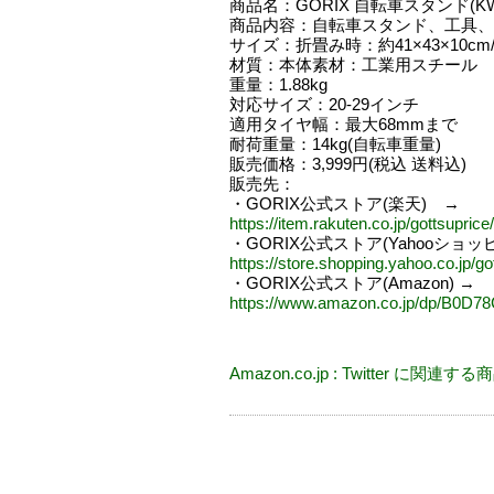
商品名：GORIX 自転車スタンド(KW-
商品内容：自転車スタンド、工具、
サイズ：折畳み時：約41×43×10cm
材質：本体素材：工業用スチール
重量：1.88kg
対応サイズ：20-29インチ
適用タイヤ幅：最大68mmまで
耐荷重量：14kg(自転車重量)
販売価格：3,999円(税込 送料込)
販売先：
・GORIX公式ストア(楽天) →
https://item.rakuten.co.jp/gottsupric
・GORIX公式ストア(Yahooショッ
https://store.shopping.yahoo.co.jp/g
・GORIX公式ストア(Amazon) →
https://www.amazon.co.jp/dp/B0D
Amazon.co.jp : Twitter に関連する