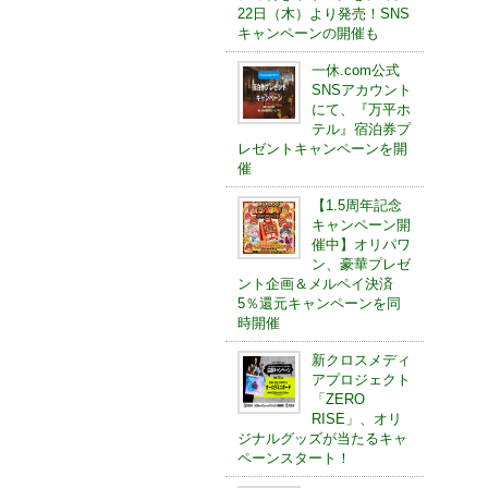
22日（木）より発売！SNS
キャンペーンの開催も
一休.com公式
SNSアカウント
にて、『万平ホ
テル』宿泊券プ
レゼントキャンペーンを開
催
【1.5周年記念
キャンペーン開
催中】オリパワ
ン、豪華プレゼ
ント企画＆メルペイ決済
5％還元キャンペーンを同
時開催
新クロスメディ
アプロジェクト
「ZERO
RISE」、オリ
ジナルグッズが当たるキャ
ペーンスタート！