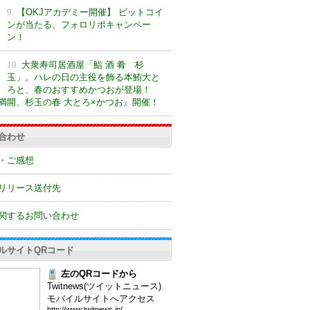
9.
【OKJアカデミー開催】 ビットコイ
ンが当たる、フォロリポキャンペー
ン！
10.
大衆寿司居酒屋「鮨 酒 肴 杉
玉」。ハレの日の主役を飾る本鮪大と
ろと、春のおすすめかつおが登場！
満開、杉玉の春 大とろ×かつお』開催！
合わせ
・ご感想
リリース送付先
関するお問い合わせ
ルサイトQRコード
左のQRコードから
Twitnews(ツイットニュース)
モバイルサイトへアクセス
htt
p:/
/ww
w.t
wit
new
s.j
p/