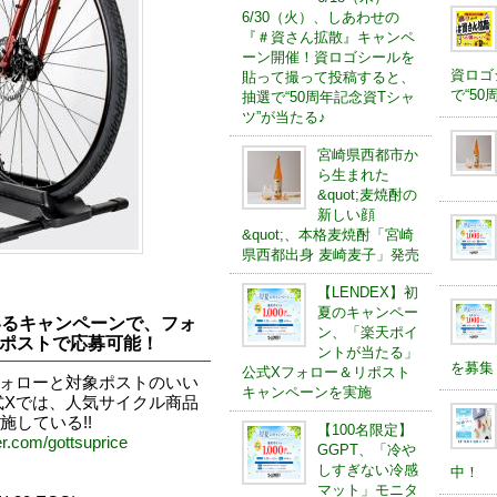
6/30（火）、しあわせの
『＃資さん拡散』キャンペ
ーン開催！資ロゴシールを
資ロゴ
貼って撮って投稿すると、
で“5
抽選で“50周年記念資Tシャ
ツ”が当たる♪
宮崎県西都市か
ら生まれた
&quot;麦焼酎の
新しい顔
&quot;、本格麦焼酎「宮崎
県西都出身 麦崎麦子」発売
【LENDEX】初
夏のキャンペー
ているキャンペーンで、フォ
ン、「楽天ポイ
ポストで応募可能！
ントが当たる」
を募集
公式Xフォロー＆リポスト
フォローと対象ポストのいい
キャンペーンを実施
式Xでは、人気サイクル商品
している!!
【100名限定】
ter.com/gottsuprice
GGPT、「冷や
しすぎない冷感
中！
マット」モニタ