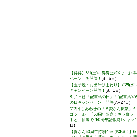
【得得】8/1(土)～得得公式Xで、
ペーン」を開催！
(8月6日)
【玉子焼・お出汁ひまわり】7/29(水
キャンペーン開催！
(8月1日)
8月1日は「配置薬の日」！“配置薬“
の日キャンペーン」開催
(7月27日)
第2回 しあわせの『＃資さん拡散』
ゴシール」「50周年限定！キラ資シ
ると、抽選で “50周年記念資Tシャツ”
日)
【資さん50周年特別企画 第3弾！】6/