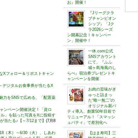
お』開催！
『Jリーグクラ
ブチャンピオン
シップ』「Jク
ラ2026シーズ
ン開幕記念！キャンペー
ン」開催中！
一休.com公式
SNSアカウント
にて、『ふふ
城ヶ島海風のし
らべ』宿泊券プレゼントキ
お得なXフォロー＆リポストキャン
ャンペーンを開催
)～デジタルお食事券が当たるX
お肉の旨味がぎ
ゅっと詰まっ
の魅力をSNSで広める、「配置薬
た“唯一無二”の
オリジナル新パ
キャンペーン開催決定！「資ロ
ティ導入、創業50年目前で
ール」を貼った写真をXに投稿す
リニューアル！「スマッシ
 が当たる♪【～7/12まで】
(7月8
ュパティ」で差別化へ
18（木）～6/30（火）、しあわ
【はま寿司】三