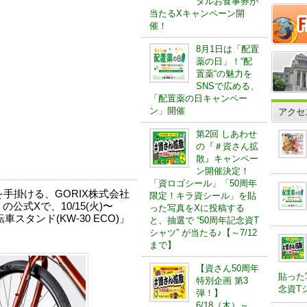
タルお食事券が
当たるXキャンペーン開
催！
8月1日は「配置
薬の日」！“配
置薬“の魅力を
SNSで広める、
「配置薬の日キャンペー
ン」開催
アクセ
第2回 しあわせ
の『＃資さん拡
散』キャンペー
ン開催決定！
「資ロゴシール」「50周年
手掛ける、GORIX株式会社
限定！キラ資シール」を貼
公式Xで、10/15(火)〜
った写真をXに投稿する
転車スタンド(KW-30 ECO)」
と、抽選で “50周年記念資T
シャツ” が当たる♪【～7/12
まで】
【資さん50周年
貼った
特別企画 第3
念資Tシ
弾！】
6/18（木）～