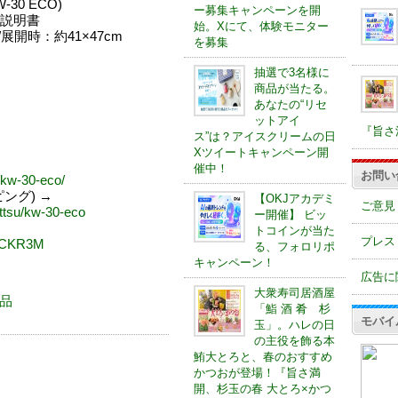
30 ECO)
ー募集キャンペーンを開
説明書
始。Xにて、体験モニター
/展開時：約41×47cm
を募集
抽選で3名様に
商品が当たる。
あなたの“リセ
ットアイ
『旨さ
ス”は？アイスクリームの日
Xツイートキャンペーン開
催中！
お問い
e/kw-30-eco/
ピング) →
【OKJアカデミ
ご意見
ottsu/kw-30-eco
ー開催】 ビッ
トコインが当た
プレス
78CKR3M
る、フォロリポ
キャンペーン！
広告に
大衆寿司居酒屋
商品
「鮨 酒 肴 杉
モバイ
玉」。ハレの日
の主役を飾る本
鮪大とろと、春のおすすめ
かつおが登場！『旨さ満
開、杉玉の春 大とろ×かつ