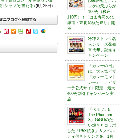
開催！資ロゴシールを貼って撮
陸産銀鮭と、ホ
Tシャツ”が当たる♪
(6月25日)
ッケの天ぷらが
100円（税込
110円）！「はま寿司の北
海道・東北旨ねた祭り」開
催！
冷凍ストック名
人シリーズ発売
10周年、記念キ
ャンペーン
「カレーの日」
は、大人気ピザ
『カレーモント
レー』！ ピザ
ーラ公式サイト限定 最大
400円割引キャンペーン実
施
『ペルソナ5:
The Phantom
X』GiGOのた
い焼きとコラボ
した「P5X焼き」＆ノベル
ティ付きドリンクを、1月