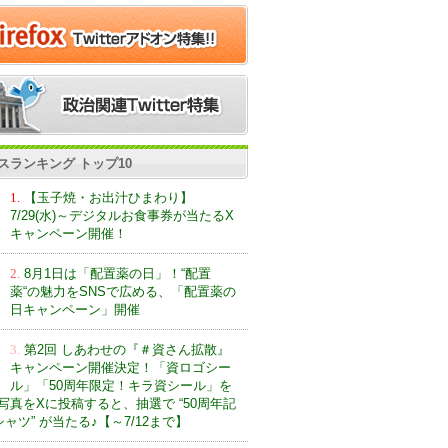
スランキング トップ10
1.
【玉子焼・お出汁ひまわり】
7/29(水)～デジタルお食事券が当たるX
キャンペーン開催！
2.
8月1日は「配置薬の日」！“配置
薬“の魅力をSNSで広める、「配置薬の
日キャンペーン」開催
3.
第2回 しあわせの『＃資さん拡散』
キャンペーン開催決定！「資ロゴシー
ル」「50周年限定！キラ資シール」を
写真をXに投稿すると、抽選で “50周年記
ャツ” が当たる♪【～7/12まで】