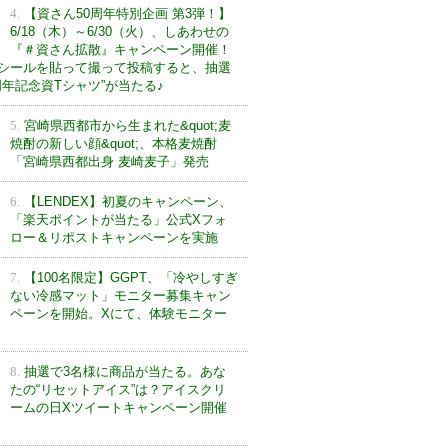
4.
【資さん50周年特別企画 第3弾！】
6/18（木）～6/30（火）、しあわせの
『＃資さん拡散』キャンペーン開催！
シールを貼って撮って投稿すると、抽選
0周年記念資Tシャツ”が当たる♪
5.
宮崎県西都市から生まれた&quot;麦
焼酎の新しい顔&quot;、本格麦焼酎
「宮崎県西都出身 麦崎麦子」発売
6.
【LENDEX】初夏のキャンペーン、
「楽天ポイントが当たる」公式Xフォ
ロー＆リポストキャンペーンを実施
7.
【100名限定】GGPT、「冷やしすぎ
ない冷感マット」モニター募集キャン
ペーンを開始。Xにて、体験モニター
8.
抽選で3名様に商品が当たる。あな
たの“リセットアイス”は？アイスクリ
ームの日Xツイートキャンペーン開催