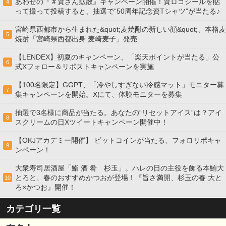
あわせの『＃資さん拡散』キャンペーン開催！資ロゴシールを貼
4
って撮って投稿すると、抽選で“50周年記念資Tシャツ”が当たる♪
宮崎県西都市から生まれた&quot;麦焼酎の新しい顔&quot;、本格麦
5
焼酎「宮崎県西都出身 麦崎麦子」発売
【LENDEX】初夏のキャンペーン、「楽天ポイントが当たる」公
6
式Xフォロー＆リポストキャンペーンを実施
【100名限定】GGPT、「冷やしすぎない冷感マット」モニター募
7
集キャンペーンを開始。Xにて、体験モニターを募集
抽選で3名様に商品が当たる。あなたの“リセットアイス”は？アイ
8
スクリームの日Xツイートキャンペーン開催中！
【OKJアカデミー開催】 ビットコインが当たる、フォロリポキャ
9
ンペーン！
大衆寿司居酒屋「鮨 酒 肴 杉玉」。ハレの日の主役を飾る本鮪大
とろと、春のおすすめかつおが登場！『旨さ満開、杉玉の春 大と
10
ろ×かつお』開催！
カテゴリ一覧