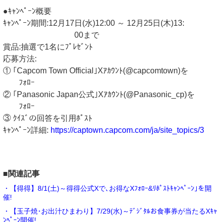
●ｷｬﾝﾍﾟｰﾝ概要
ｷｬﾝﾍﾟｰﾝ期間:12月17日(水)12:00 ～ 12月25日(木)13:
00まで
賞品:抽選で1名にﾌﾟﾚｾﾞﾝﾄ
応募方法:
① ｢Capcom Town Official｣Xｱｶｳﾝﾄ(@capcomtown)を
ﾌｫﾛｰ
② ｢Panasonic Japan公式｣Xｱｶｳﾝﾄ(@Panasonic_cp)を
ﾌｫﾛｰ
③ ｸｲｽﾞの回答を引用ﾎﾟｽﾄ
ｷｬﾝﾍﾟｰﾝ詳細:
https://captown.capcom.com/ja/site_topics/3
■関連記事
・【得得】8/1(土)～得得公式Xで､お得なXﾌｫﾛｰ&ﾘﾎﾟｽﾄｷｬﾝﾍﾟｰﾝ｣を開
催!
・【玉子焼･お出汁ひまわり】7/29(水)～ﾃﾞｼﾞﾀﾙお食事券が当たるXｷｬ
ﾝﾍﾟｰﾝ開催!