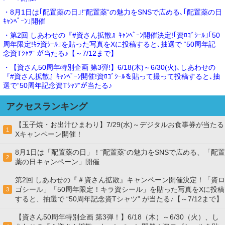
・8月1日は｢配置薬の日｣!“配置薬“の魅力をSNSで広める､｢配置薬の日
ｷｬﾝﾍﾟｰﾝ｣開催
・第2回 しあわせの『#資さん拡散』ｷｬﾝﾍﾟｰﾝ開催決定!｢資ﾛｺﾞｼｰﾙ｣｢50
周年限定!ｷﾗ資ｼｰﾙ｣を貼った写真をXに投稿すると､抽選で “50周年記
念資Tｼｬﾂ” が当たる♪【～7/12まで】
・【資さん50周年特別企画 第3弾!】6/18(木)～6/30(火)､しあわせの
『#資さん拡散』ｷｬﾝﾍﾟｰﾝ開催!資ﾛｺﾞｼｰﾙを貼って撮って投稿すると､抽
選で“50周年記念資Tｼｬﾂ”が当たる♪
アクセスランキング
【玉子焼・お出汁ひまわり】7/29(水)～デジタルお食事券が当たる
1
Xキャンペーン開催！
8月1日は「配置薬の日」！“配置薬“の魅力をSNSで広める、「配置
2
薬の日キャンペーン」開催
第2回 しあわせの『＃資さん拡散』キャンペーン開催決定！「資ロ
ゴシール」「50周年限定！キラ資シール」を貼った写真をXに投稿
3
すると、抽選で “50周年記念資Tシャツ” が当たる♪【～7/12まで】
【資さん50周年特別企画 第3弾！】6/18（木）～6/30（火）、し