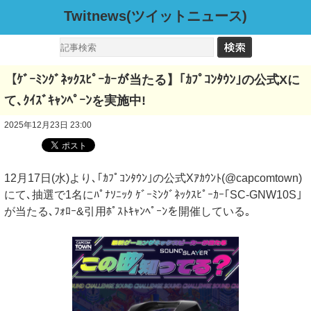
Twitnews(ツイットニュース)
【ｹﾞｰﾐﾝｸﾞﾈｯｸｽﾋﾟｰｶｰが当たる】｢ｶﾌﾟｺﾝﾀｳﾝ｣の公式Xに
て､ｸｲｽﾞｷｬﾝﾍﾟｰﾝを実施中!
2025年12月23日 23:00
12月17日(水)より､｢ｶﾌﾟｺﾝﾀｳﾝ｣の公式Xｱｶｳﾝﾄ(@capcomtown)
にて､抽選で1名にﾊﾟﾅｿﾆｯｸ ｹﾞｰﾐﾝｸﾞﾈｯｸｽﾋﾟｰｶｰ｢SC-GNW10S｣
が当たる､ﾌｫﾛｰ&引用ﾎﾟｽﾄｷｬﾝﾍﾟｰﾝを開催している｡