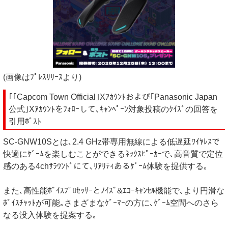
(画像はﾌﾟﾚｽﾘﾘｰｽより)
｢｢Capcom Town Official｣Xｱｶｳﾝﾄおよび｢Panasonic Japan
公式｣Xｱｶｳﾝﾄをﾌｫﾛｰして､ｷｬﾝﾍﾟｰﾝ対象投稿のｸｲｽﾞの回答を
引用ﾎﾟｽﾄ
SC-GNW10Sとは､2.4 GHz帯専用無線による低遅延ﾜｲﾔﾚｽで
快適にｹﾞｰﾑを楽しむことができるﾈｯｸｽﾋﾟｰｶｰで､高音質で定位
感のある4chｻﾗｳﾝﾄﾞにて､ﾘｱﾘﾃｨあるｹﾞｰﾑ体験を提供する｡
また､高性能ﾎﾞｲｽﾌﾟﾛｾｯｻｰとﾉｲｽﾞ&ｴｺｰｷｬﾝｾﾙ機能で､より円滑な
ﾎﾞｲｽﾁｬｯﾄが可能｡さまざまなｹﾞｰﾏｰの方に､ｹﾞｰﾑ空間へのさら
なる没入体験を提案する｡