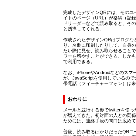
完成したデザインQRには、そのユーザ
イトのページ（URL）が格納（記
ドリーダーなどで読み取ると、そのユー
と誘導してくれる。
作成されたデザインQRはブログな
り、名刺に印刷したりして、自身のTw
たい際に見せ、読み取らせることで
ワーを増やすことができる。しかも
で利用できる。
なお、iPhoneやAndroidなど
が、JavaScriptを使用している
帯電話（フィーチャーフォン）は未
おわりに
メールと並行する形でtwitterを
が増えてきた。初対面の人との関係
ためには、連絡手段の間口は広めて
普段、読み取るばかりだったQRコ