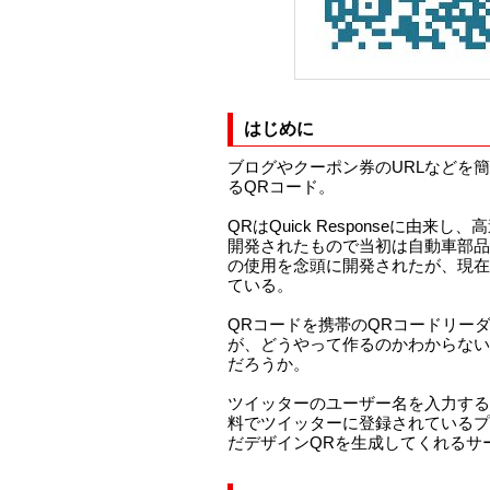
はじめに
ブログやクーポン券のURLなどを
るQRコード。
QRはQuick Responseに由来
開発されたもので当初は自動車部品
の使用を念頭に開発されたが、現在
ている。
QRコードを携帯のQRコードリー
が、どうやって作るのかわからない
だろうか。
ツイッターのユーザー名を入力する
料でツイッターに登録されているプ
だデザインQRを生成してくれるサ