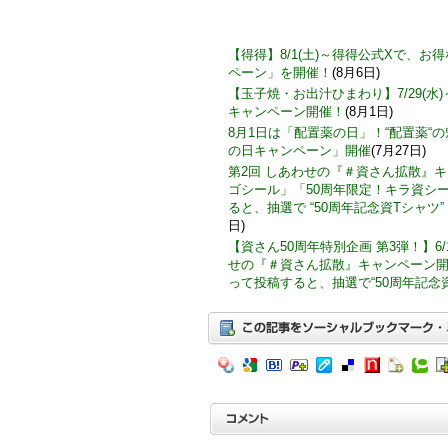
【得得】8/1(土)～得得公式Xで、
ペーン」を開催！
(8月6日)
【玉子焼・お出汁ひまわり】7/29(水
キャンペーン開催！
(8月1日)
8月1日は「配置薬の日」！“配置薬“
の日キャンペーン」開催
(7月27日)
第2回 しあわせの『＃資さん拡散』
ゴシール」「50周年限定！キラ資シ
ると、抽選で “50周年記念資Tシャツ”
日)
【資さん50周年特別企画 第3弾！】6/
せの『＃資さん拡散』キャンペーン
って投稿すると、抽選で“50周年記念資