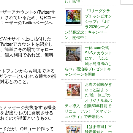
お』開催！
『Jリーグクラ
ーアカウントのTwitterサ
ブチャンピオン
録）されているため、QRコー
シップ』「Jク
ザーのTwitterページへ
ラ2026シーズ
ン開幕記念！キャンペー
ン」開催中！
どWebサイト上に貼付した
itterアカウントを紹介し
一休.com公式
、簡単にその場でフォロー
SNSアカウント
、個人利用であれば、無料
にて、『ふふ
城ヶ島海風のし
らべ』宿泊券プレゼントキ
のスマートフォンからも利用できる
ャンペーンを開催
のでガラケーといわれる通常の携
対応とのこと。
お肉の旨味がぎ
ゅっと詰まっ
た“唯一無二”の
オリジナル新パ
ティ導入、創業50年目前で
使ったメッセージ交換をする機会
リニューアル！「スマッシ
を密接なものに発展させる
ュパティ」で差別化へ
おくのが得策というもの。
【はま寿司】三
ードだが、QRコード作って
陸産銀鮭と、ホ