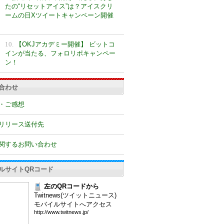
たの“リセットアイス”は？アイスクリ
ームの日Xツイートキャンペーン開催
10.
【OKJアカデミー開催】 ビットコ
インが当たる、フォロリポキャンペー
ン！
合わせ
・ご感想
リリース送付先
関するお問い合わせ
ルサイトQRコード
左のQRコードから
Twitnews(ツイットニュース)
モバイルサイトへアクセス
htt
p:/
/ww
w.t
wit
new
s.j
p/