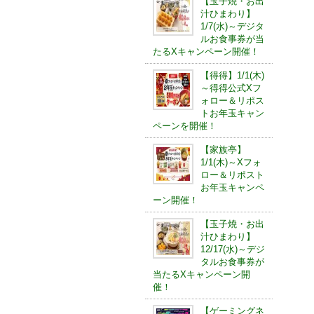
【玉子焼・お出
汁ひまわり】
1/7(水)～デジタ
ルお食事券が当
たるXキャンペーン開催！
【得得】1/1(木)
～得得公式Xフ
ォロー＆リポス
トお年玉キャン
ペーンを開催！
【家族亭】
1/1(木)～Xフォ
ロー＆リポスト
お年玉キャンペ
ーン開催！
【玉子焼・お出
汁ひまわり】
12/17(水)～デジ
タルお食事券が
当たるXキャンペーン開
催！
【ゲーミングネ