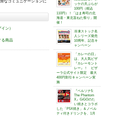
滑なコミュニケーションに
ッケの天ぷらが
100円（税込
110円）！「はま寿司の北
海道・東北旨ねた祭り」開
催！
デザイン）
冷凍ストック名
人シリーズ発売
関連する商品
10周年、記念キ
ャンペーン
「カレーの日」
は、大人気ピザ
『カレーモント
レー』！ ピザ
ーラ公式サイト限定 最大
400円割引キャンペーン実
施
『ペルソナ5:
The Phantom
X』GiGOのた
い焼きとコラボ
した「P5X焼き」＆ノベル
ティ付きドリンクを、1月