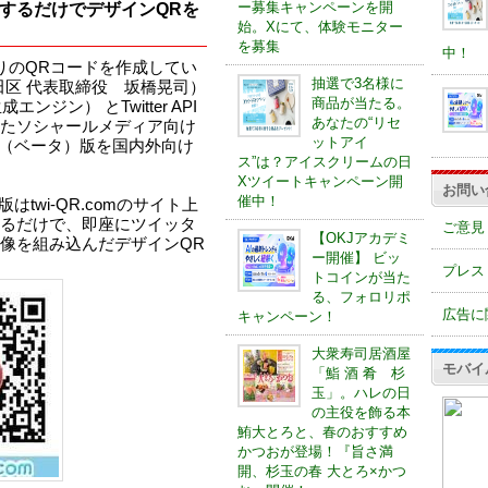
ー募集キャンペーンを開
するだけでデザインQRを
始。Xにて、体験モニター
を募集
中！
りのQRコードを作成してい
抽選で3名様に
代田区 代表取締役 坂橋晃司）
商品が当たる。
ジン） とTwitter API
あなたの“リセ
たソシャールメディア向け
ットアイ
m』β（ベータ）版を国内外向け
ス”は？アイスクリームの日
Xツイートキャンペーン開
お問い
催中！
版はtwi-QR.comのサイト上
るだけで、即座にツイッタ
ご意見
【OKJアカデミ
像を組み込んだデザインQR
ー開催】 ビッ
プレス
トコインが当た
る、フォロリポ
広告に
キャンペーン！
大衆寿司居酒屋
モバイ
「鮨 酒 肴 杉
玉」。ハレの日
の主役を飾る本
鮪大とろと、春のおすすめ
かつおが登場！『旨さ満
開、杉玉の春 大とろ×かつ