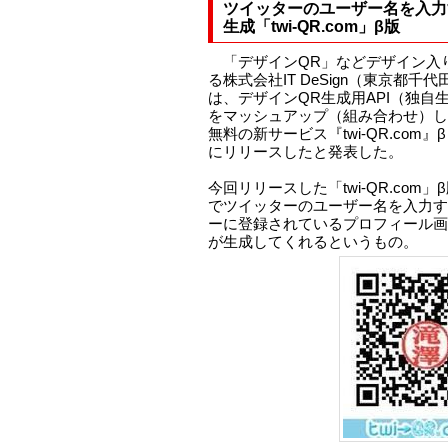
ツイッターのユーザー名を入力
生成「twi-QR.com」β版
「デザインQR」などデザイン入
る株式会社IT DeSign（東京都千
は、デザインQR生成用API（独自生成エン
をマッシュアップ（組み合わせ）し
無料の新サービス『twi-QR.co
にリリースしたと発表した。
今回リリースした「twi-QR.com」β
でツイッターのユーザー名を入力す
ーに登録されているプロフィール画
が生成してくれるというもの。