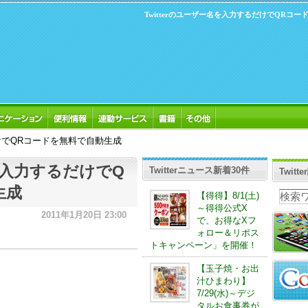
Twitterのユーザー名を入力するだけでQRコ
だけでQRコードを無料で自動生成
名を入力するだけでQ
Twitterニュース新着30件
Twit
生成
【得得】8/1(土)
～得得公式X
2011年1月20日 23:00
で、お得なXフ
ォロー＆リポス
トキャンペーン」を開催！
【玉子焼・お出
汁ひまわり】
7/29(水)～デジ
タルお食事券が