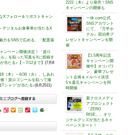
22日（木）より発売！SNS
キャンペーンの開催も
お得なXフォロー＆リポストキャン
一休.com公式
SNSアカウント
)～デジタルお食事券が当たるX
にて、『万平ホ
テル』宿泊券プ
レゼントキャンペーンを開
の魅力をSNSで広める、「配置薬
催
キャンペーン開催決定！「資ロ
【1.5周年記念
ール」を貼った写真をXに投稿す
キャンペーン開
 が当たる♪【～7/12まで】
(7月8
催中】オリパワ
ン、豪華プレゼ
18（木）～6/30（火）、しあわ
ント企画＆メルペイ決済
開催！資ロゴシールを貼って撮
5％還元キャンペーンを同
Tシャツ”が当たる♪
(6月25日)
時開催
新クロスメディ
アプロジェクト
「ZERO
RISE」、オリ
ジナルグッズが当たるキャ
ペーンスタート！