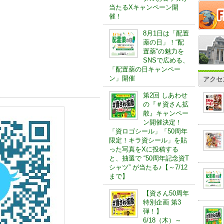
当たるXキャンペーン開
催！
8月1日は「配置
薬の日」！“配
置薬“の魅力を
SNSで広める、
「配置薬の日キャンペー
ン」開催
アクセ
第2回 しあわせ
の『＃資さん拡
散』キャンペー
ン開催決定！
「資ロゴシール」「50周年
限定！キラ資シール」を貼
った写真をXに投稿する
と、抽選で “50周年記念資T
シャツ” が当たる♪【～7/12
まで】
【資さん50周年
特別企画 第3
弾！】
6/18（木）～