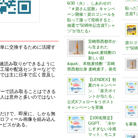
6/30（火）、しあわせの
貼った
『＃資さん拡散』キャンペ
念資Tシ
ーン開催！資ロゴシールを
貼って撮って投稿すると、
抽選で“50周年記念資Tシャ
ツ”が当たる♪
宮崎県西都市か
資ロゴ
簡単に交換するために活躍す
ら生まれた
で“5
&quot;麦焼酎の
新しい顔
し、高速読み取りができるように
&quot;、本格麦焼酎「宮崎
工場や配送センターなどで
県西都出身 麦崎麦子」発売
では主に日本で広く普及し
【LENDEX】初
夏のキャンペー
ン、「楽天ポイ
ダーで読み取ることはできる
ントが当たる」
人は意外と多いのではない
公式Xフォロー＆リポスト
キャンペーンを実施
だけで、即座に、しかも無
【100名限定】
ロフィール画像を組み込ん
GGPT、「冷や
を募集
ービスがある。
しすぎない冷感
マット」モニタ