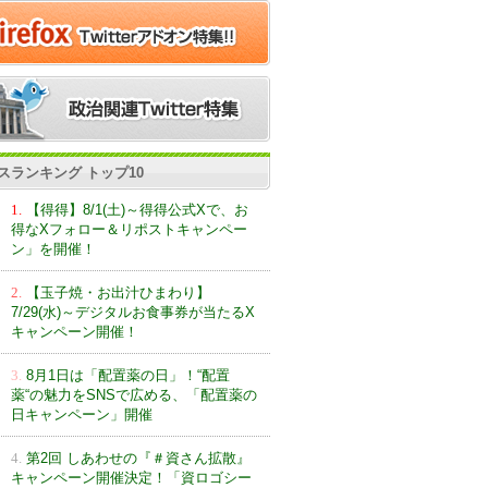
スランキング トップ10
1.
【得得】8/1(土)～得得公式Xで、お
得なXフォロー＆リポストキャンペー
ン」を開催！
2.
【玉子焼・お出汁ひまわり】
7/29(水)～デジタルお食事券が当たるX
キャンペーン開催！
3.
8月1日は「配置薬の日」！“配置
薬“の魅力をSNSで広める、「配置薬の
日キャンペーン」開催
4.
第2回 しあわせの『＃資さん拡散』
キャンペーン開催決定！「資ロゴシー