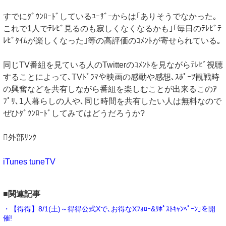
すでにﾀﾞｳﾝﾛｰﾄﾞしているﾕｰｻﾞｰからは｢ありそうでなかった｡
これで1人でﾃﾚﾋﾞ見るのも寂しくなくなるかも｣｢毎日のﾃﾚﾋﾞﾃ
ﾚﾋﾞﾀｲﾑが楽しくなった｣等の高評価のｺﾒﾝﾄが寄せられている｡
同じTV番組を見ている人のTwitterのｺﾒﾝﾄを見ながらﾃﾚﾋﾞ視聴
することによって､TVﾄﾞﾗﾏや映画の感動や感想､ｽﾎﾟｰﾂ観戦時
の興奮などを共有しながら番組を楽しむことが出来るこのｱ
ﾌﾟﾘ､1人暮らしの人や､同じ時間を共有したい人は無料なので
ぜひﾀﾞｳﾝﾛｰﾄﾞしてみてはどうだろうか?
外部ﾘﾝｸ
iTunes tuneTV
■関連記事
・【得得】8/1(土)～得得公式Xで､お得なXﾌｫﾛｰ&ﾘﾎﾟｽﾄｷｬﾝﾍﾟｰﾝ｣を開
催!