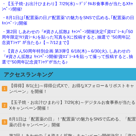
・【玉子焼･お出汁ひまわり】7/29(水)～ﾃﾞｼﾞﾀﾙお食事券が当たるXｷｬ
ﾝﾍﾟｰﾝ開催!
・8月1日は｢配置薬の日｣!“配置薬“の魅力をSNSで広める､｢配置薬の日
ｷｬﾝﾍﾟｰﾝ｣開催
・第2回 しあわせの『#資さん拡散』ｷｬﾝﾍﾟｰﾝ開催決定!｢資ﾛｺﾞｼｰﾙ｣｢50
周年限定!ｷﾗ資ｼｰﾙ｣を貼った写真をXに投稿すると､抽選で “50周年記
念資Tｼｬﾂ” が当たる♪【～7/12まで】
・【資さん50周年特別企画 第3弾!】6/18(木)～6/30(火)､しあわせの
『#資さん拡散』ｷｬﾝﾍﾟｰﾝ開催!資ﾛｺﾞｼｰﾙを貼って撮って投稿すると､抽
選で“50周年記念資Tｼｬﾂ”が当たる♪
アクセスランキング
【得得】8/1(土)～得得公式Xで、お得なXフォロー＆リポストキャ
1
ンペーン」を開催！
【玉子焼・お出汁ひまわり】7/29(水)～デジタルお食事券が当たる
2
Xキャンペーン開催！
8月1日は「配置薬の日」！“配置薬“の魅力をSNSで広める、「配置
3
薬の日キャンペーン」開催
第2回 しあわせの『＃資さん拡散』キャンペーン開催決定！「資ロ