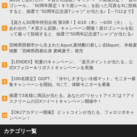
ゴシール」「50周年限定！キラ資シール」を貼った写真をXに投稿
4
すると、抽選で “50周年記念資Tシャツ” が当たる♪【～7/12まで】
【資さん50周年特別企画 第3弾！】6/18（木）～6/30（火）、し
あわせの『＃資さん拡散』キャンペーン開催！資ロゴシールを貼
5
って撮って投稿すると、抽選で“50周年記念資Tシャツ”が当たる♪
宮崎県西都市から生まれた&quot;麦焼酎の新しい顔&quot;、本格麦
6
焼酎「宮崎県西都出身 麦崎麦子」発売
【LENDEX】初夏のキャンペーン、「楽天ポイントが当たる」公
7
式Xフォロー＆リポストキャンペーンを実施
【100名限定】GGPT、「冷やしすぎない冷感マット」モニター募
8
集キャンペーンを開始。Xにて、体験モニターを募集
抽選で3名様に商品が当たる。あなたの“リセットアイス”は？アイ
9
スクリームの日Xツイートキャンペーン開催中！
【OKJアカデミー開催】 ビットコインが当たる、フォロリポキャ
10
ンペーン！
カテゴリ一覧