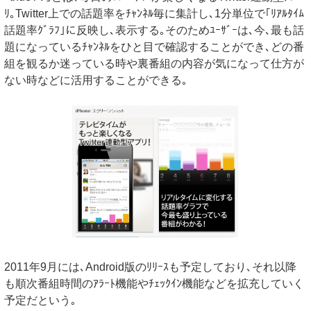
ﾘ｡Twitter上での話題率をﾁｬﾝﾈﾙ毎に集計し､1分単位で｢ﾘｱﾙﾀｲﾑ
話題率ｸﾞﾗﾌ｣に反映し､表示する｡そのためﾕｰｻﾞｰは､今､最も話
題になっているﾁｬﾝﾈﾙをひと目で確認することができ､どの番
組を観るか迷っている時や裏番組の内容が気になって仕方が
ない時などに活用することができる｡
2011年9月には､Android版のﾘﾘｰｽも予定しており､それ以降
も順次番組時間のｱﾗｰﾄ機能やﾁｪｯｸｲﾝ機能などを拡充していく
予定だという｡