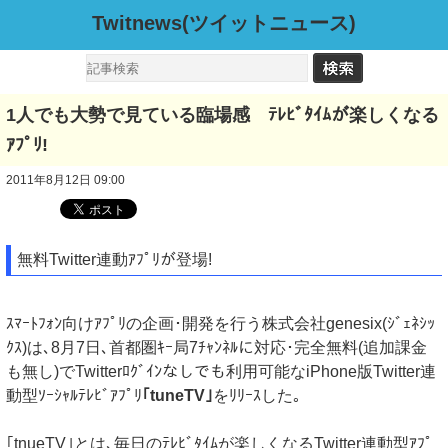
Twitnews(ツイットニュース)
1人でも大勢で見ている臨場感 ﾃﾚﾋﾞﾀｲﾑが楽しくなる
ｱﾌﾟﾘ!
2011年8月12日 09:00
無料Twitter連動ｱﾌﾟﾘが登場!
ｽﾏｰﾄﾌｫﾝ向けｱﾌﾟﾘの企画･開発を行う株式会社genesix(ｼﾞｪﾈｼｯ
ｸｽ)は､8月7日､首都圏ｷｰ局7ﾁｬﾝﾈﾙに対応･完全無料(追加課金
も無し)でTwitterﾛｸﾞｲﾝなしでも利用可能なiPhone版Twitter連
動型ｿｰｼｬﾙﾃﾚﾋﾞｱﾌﾟﾘ
｢tuneTV｣
をﾘﾘｰｽした｡
｢tnueTV｣とは､毎日のﾃﾚﾋﾞﾀｲﾑが楽しくなるTwitter連動型ｱﾌﾟ