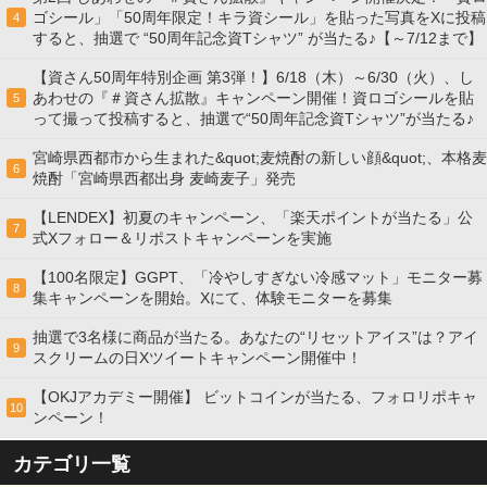
ゴシール」「50周年限定！キラ資シール」を貼った写真をXに投稿
4
すると、抽選で “50周年記念資Tシャツ” が当たる♪【～7/12まで】
【資さん50周年特別企画 第3弾！】6/18（木）～6/30（火）、し
あわせの『＃資さん拡散』キャンペーン開催！資ロゴシールを貼
5
って撮って投稿すると、抽選で“50周年記念資Tシャツ”が当たる♪
宮崎県西都市から生まれた&quot;麦焼酎の新しい顔&quot;、本格麦
6
焼酎「宮崎県西都出身 麦崎麦子」発売
【LENDEX】初夏のキャンペーン、「楽天ポイントが当たる」公
7
式Xフォロー＆リポストキャンペーンを実施
【100名限定】GGPT、「冷やしすぎない冷感マット」モニター募
8
集キャンペーンを開始。Xにて、体験モニターを募集
抽選で3名様に商品が当たる。あなたの“リセットアイス”は？アイ
9
スクリームの日Xツイートキャンペーン開催中！
【OKJアカデミー開催】 ビットコインが当たる、フォロリポキャ
10
ンペーン！
カテゴリ一覧