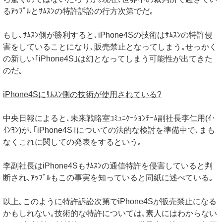
るｱｯﾌﾟﾙとｻﾑｽﾝの特許訴訟の行方次第でだ｡
もし､ｻﾑｽﾝ側が勝利すると､iPhone4Sの技術はｻﾑｽﾝの特許侵
害をしていることになり､販売禁止となってしまう｡せっかく
の新しい｢iPhone4S｣は幻となってしまう可能性が出てきた
のだ｡
iPhone4Sにｻﾑｽﾝ側の技術が使用されている?
中央日報によると､未来戦略室ｺﾐｭﾆｹｰｼｮﾝﾁｰﾑ副社長李仁用(ｲ･
ｲﾝﾖﾝ)が､｢iPhone4S｣についての法的な検討を準備中で､まも
なくこれに関しての発表をするという｡
李副社長はiPhone4Sもｻﾑｽﾝの通信特許を侵害していると判
断され､ｱｯﾌﾟﾙもこの事実を知っていると同紙に述べている｡
以上｡このように特許訴訟次第でiPhone4Sが販売禁止になる
かもしれない｡技術的な特許については､素人にはわからない