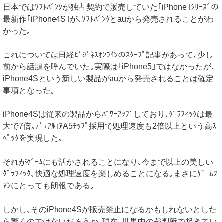
日本ではｿﾌﾄﾊﾞﾝｸが独占契約で販売していた｢iPhone｣ｼﾘｰｽﾞの
最新作｢iPhone4S｣が､ｿﾌﾄﾊﾞﾝｸとauから発売されることがわ
かった｡
これについては日経ﾋﾞｼﾞﾈｽｵﾝﾗｲﾝのｽｸｰﾌﾟ記事があって､少し
前から話題を呼んでいた｡実際は｢iPhone5｣ではなかったが､
iPhone4Sという新しい製品がauから発売されることは確定
事項となった｡
iPhone4Sは従来の製品からﾊﾟﾜｰｱｯﾌﾟしており､ｸﾞﾗﾌｨｯｸは最
大で7倍｡ﾃﾞｭｱﾙｺｱA5ﾁｯﾌﾟ採用で処理速度も2倍以上という高ｽ
ﾍﾟｯｸを実現した｡
それがｹﾞｰﾑにも活かされることになり､今まで以上の美しい
ｸﾞﾗﾌｨｯｸ､快適な処理速度を楽しめることになる｡まさにｹﾞｰﾑﾌ
ｧﾝにとっても朗報である｡
しかし､そのiPhone4Sが販売禁止になるかもしれないとした
ら驚くのではないだろうか｡現在､世界中の裁判所で起きてい