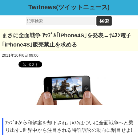
Twitnews(ツイットニュース)
まさに全面戦争 ｱｯﾌﾟﾙ｢iPhone4S｣を発表→ｻﾑｽﾝ電子
｢iPhone4S｣販売禁止を求める
2011年10月6日 09:00
ｱｯﾌﾟﾙから和解案を却下され､ｻﾑｽﾝはついに全面戦争へと乗
り出す｡世界中から注目される特許訴訟の動向に刮目せよ!