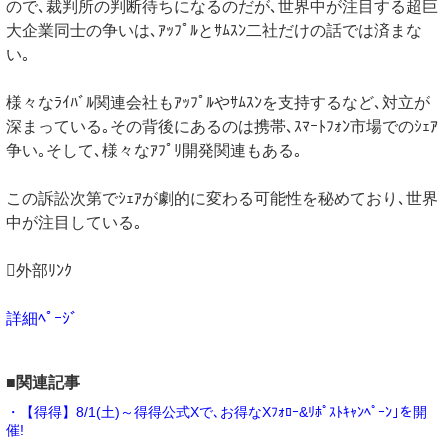
ので､裁判所の判断待ちになるのだが､世界中が注目する超巨
大企業同士の争いは､ｱｯﾌﾟﾙとｻﾑｽﾝ二社だけの話では済まな
い｡
様々なﾗｲﾊﾞﾙ関連会社もｱｯﾌﾟﾙやｻﾑｽﾝを支持するなど､対立が
深まっている｡その背後にあるのは携帯､ｽﾏｰﾄﾌｫﾝ市場でのｼｪｱ
争い｡そして､様々なｱﾌﾟﾘ開発関連もある｡
この訴訟次第でｼｪｱが劇的に変わる可能性を秘めており､世界
中が注目している｡
外部ﾘﾝｸ
詳細ﾍﾟｰｼﾞ
■関連記事
・【得得】8/1(土)～得得公式Xで､お得なXﾌｫﾛｰ&ﾘﾎﾟｽﾄｷｬﾝﾍﾟｰﾝ｣を開
催!