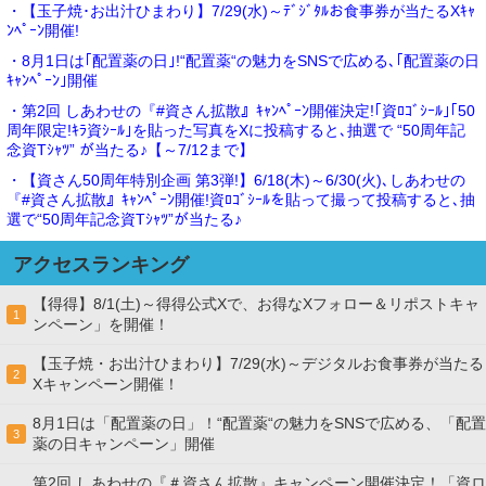
・【玉子焼･お出汁ひまわり】7/29(水)～ﾃﾞｼﾞﾀﾙお食事券が当たるXｷｬ
ﾝﾍﾟｰﾝ開催!
・8月1日は｢配置薬の日｣!“配置薬“の魅力をSNSで広める､｢配置薬の日
ｷｬﾝﾍﾟｰﾝ｣開催
・第2回 しあわせの『#資さん拡散』ｷｬﾝﾍﾟｰﾝ開催決定!｢資ﾛｺﾞｼｰﾙ｣｢50
周年限定!ｷﾗ資ｼｰﾙ｣を貼った写真をXに投稿すると､抽選で “50周年記
念資Tｼｬﾂ” が当たる♪【～7/12まで】
・【資さん50周年特別企画 第3弾!】6/18(木)～6/30(火)､しあわせの
『#資さん拡散』ｷｬﾝﾍﾟｰﾝ開催!資ﾛｺﾞｼｰﾙを貼って撮って投稿すると､抽
選で“50周年記念資Tｼｬﾂ”が当たる♪
アクセスランキング
【得得】8/1(土)～得得公式Xで、お得なXフォロー＆リポストキャ
1
ンペーン」を開催！
【玉子焼・お出汁ひまわり】7/29(水)～デジタルお食事券が当たる
2
Xキャンペーン開催！
8月1日は「配置薬の日」！“配置薬“の魅力をSNSで広める、「配置
3
薬の日キャンペーン」開催
第2回 しあわせの『＃資さん拡散』キャンペーン開催決定！「資ロ