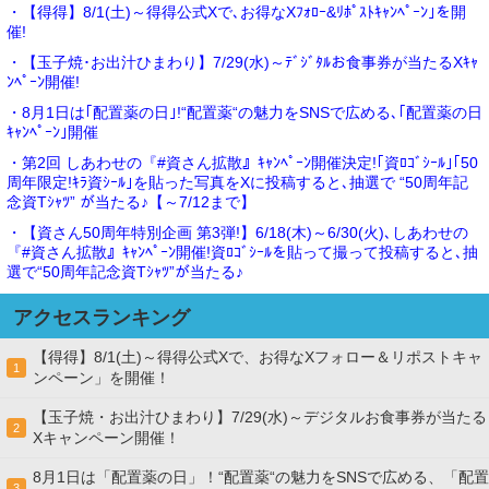
・【得得】8/1(土)～得得公式Xで､お得なXﾌｫﾛｰ&ﾘﾎﾟｽﾄｷｬﾝﾍﾟｰﾝ｣を開
催!
・【玉子焼･お出汁ひまわり】7/29(水)～ﾃﾞｼﾞﾀﾙお食事券が当たるXｷｬ
ﾝﾍﾟｰﾝ開催!
・8月1日は｢配置薬の日｣!“配置薬“の魅力をSNSで広める､｢配置薬の日
ｷｬﾝﾍﾟｰﾝ｣開催
・第2回 しあわせの『#資さん拡散』ｷｬﾝﾍﾟｰﾝ開催決定!｢資ﾛｺﾞｼｰﾙ｣｢50
周年限定!ｷﾗ資ｼｰﾙ｣を貼った写真をXに投稿すると､抽選で “50周年記
念資Tｼｬﾂ” が当たる♪【～7/12まで】
・【資さん50周年特別企画 第3弾!】6/18(木)～6/30(火)､しあわせの
『#資さん拡散』ｷｬﾝﾍﾟｰﾝ開催!資ﾛｺﾞｼｰﾙを貼って撮って投稿すると､抽
選で“50周年記念資Tｼｬﾂ”が当たる♪
アクセスランキング
【得得】8/1(土)～得得公式Xで、お得なXフォロー＆リポストキャ
1
ンペーン」を開催！
【玉子焼・お出汁ひまわり】7/29(水)～デジタルお食事券が当たる
2
Xキャンペーン開催！
8月1日は「配置薬の日」！“配置薬“の魅力をSNSで広める、「配置
3