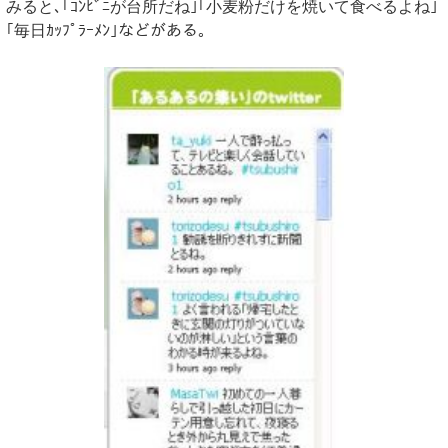
みると､｢ｺﾝﾋﾞﾆが台所だね｣｢小麦粉だけを焼いて食べるよね｣
｢毎日ｶｯﾌﾟﾗｰﾒﾝ｣などがある｡