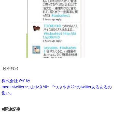
外部ﾘﾝｸ
株式会社ｺﾗﾎﾞﾙﾀ
meeti×twitter×つぶやきｼﾛｰ 『つぶやきｼﾛｰのtwitterあるあるの
集い』
■関連記事