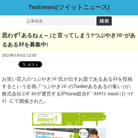
Twitnews(ツイットニュース)
思わず｢あるねぇ～｣と言ってしまう?つぶやきｼﾛｰがあ
るあるﾈﾀを募集中!
2010年5月6日 13:50
お笑い芸人のつぶやきｼﾛｰ氏が出すお題であるあるﾈﾀを投稿
するという企画､｢つぶやきｼﾛｰのTwitterあるあるの集い｣が､
株式会社ｺﾗﾎﾞﾙﾀが運営するiPhone総合ﾎﾟｰﾀﾙｻｲﾄ meet i [ﾐｰﾄｱ
ｲ〕にて開催された｡