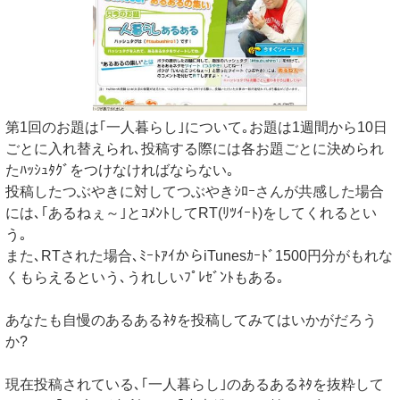
第1回のお題は｢一人暮らし｣について｡お題は1週間から10日
ごとに入れ替えられ､投稿する際には各お題ごとに決められ
たﾊｯｼｭﾀｸﾞをつけなければならない｡
投稿したつぶやきに対してつぶやきｼﾛｰさんが共感した場合
には､｢あるねぇ～｣とｺﾒﾝﾄしてRT(ﾘﾂｲｰﾄ)をしてくれるとい
う｡
また､RTされた場合､ﾐｰﾄｱｲからiTunesｶｰﾄﾞ1500円分がもれな
くもらえるという､うれしいﾌﾟﾚｾﾞﾝﾄもある｡
あなたも自慢のあるあるﾈﾀを投稿してみてはいかがだろう
か?
現在投稿されている､｢一人暮らし｣のあるあるﾈﾀを抜粋して