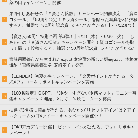
薬の日キャンペーン」開催
第2回 しあわせの『＃資さん拡散』キャンペーン開催決定！「資ロ
ゴシール」「50周年限定！キラ資シール」を貼った写真をXに投稿
4
すると、抽選で “50周年記念資Tシャツ” が当たる♪【～7/12まで】
【資さん50周年特別企画 第3弾！】6/18（木）～6/30（火）、し
あわせの『＃資さん拡散』キャンペーン開催！資ロゴシールを貼
5
って撮って投稿すると、抽選で“50周年記念資Tシャツ”が当たる♪
宮崎県西都市から生まれた&quot;麦焼酎の新しい顔&quot;、本格麦
6
焼酎「宮崎県西都出身 麦崎麦子」発売
【LENDEX】初夏のキャンペーン、「楽天ポイントが当たる」公
7
式Xフォロー＆リポストキャンペーンを実施
【100名限定】GGPT、「冷やしすぎない冷感マット」モニター募
8
集キャンペーンを開始。Xにて、体験モニターを募集
抽選で3名様に商品が当たる。あなたの“リセットアイス”は？アイ
9
スクリームの日Xツイートキャンペーン開催中！
【OKJアカデミー開催】 ビットコインが当たる、フォロリポキャ
10
ンペーン！