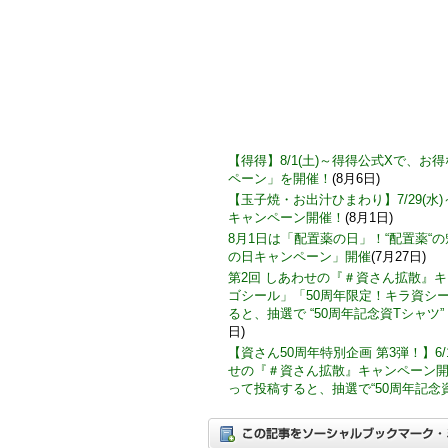
【得得】8/1(土)～得得公式Xで、
ペーン」を開催！
(8月6日)
【玉子焼・お出汁ひまわり】7/29(水
キャンペーン開催！
(8月1日)
8月1日は「配置薬の日」！“配置薬“
の日キャンペーン」開催
(7月27日)
第2回 しあわせの『＃資さん拡散』
ゴシール」「50周年限定！キラ資シ
ると、抽選で “50周年記念資Tシャツ”
日)
【資さん50周年特別企画 第3弾！】6/
せの『＃資さん拡散』キャンペーン
って投稿すると、抽選で“50周年記念資