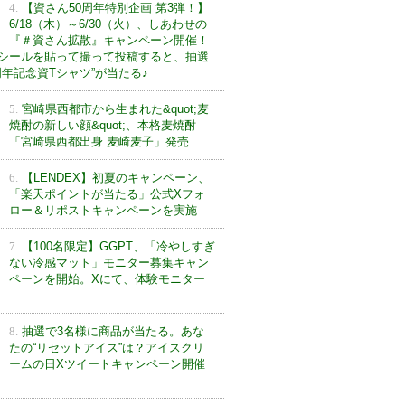
4.
【資さん50周年特別企画 第3弾！】
6/18（木）～6/30（火）、しあわせの
『＃資さん拡散』キャンペーン開催！
シールを貼って撮って投稿すると、抽選
0周年記念資Tシャツ”が当たる♪
5.
宮崎県西都市から生まれた&quot;麦
焼酎の新しい顔&quot;、本格麦焼酎
「宮崎県西都出身 麦崎麦子」発売
6.
【LENDEX】初夏のキャンペーン、
「楽天ポイントが当たる」公式Xフォ
ロー＆リポストキャンペーンを実施
7.
【100名限定】GGPT、「冷やしすぎ
ない冷感マット」モニター募集キャン
ペーンを開始。Xにて、体験モニター
8.
抽選で3名様に商品が当たる。あな
たの“リセットアイス”は？アイスクリ
ームの日Xツイートキャンペーン開催