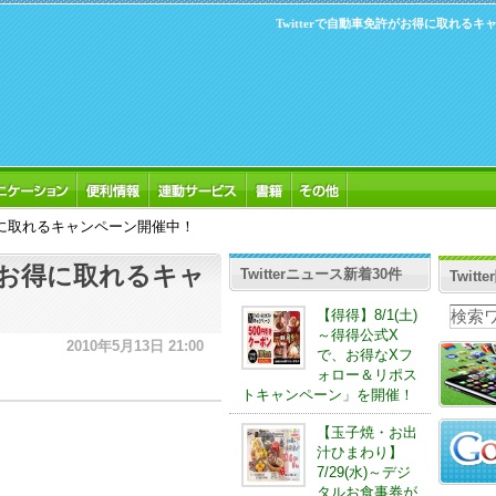
Twitterで自動車免許がお得に取れる
お得に取れるキャンペーン開催中！
許がお得に取れるキャ
Twitterニュース新着30件
Twit
【得得】8/1(土)
～得得公式X
2010年5月13日 21:00
で、お得なXフ
ォロー＆リポス
トキャンペーン」を開催！
【玉子焼・お出
汁ひまわり】
7/29(水)～デジ
タルお食事券が