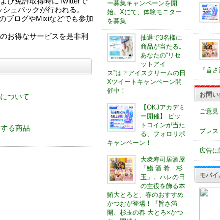
免許取得時にTwitterで
ー募集キャンペーンを開
ャッシュバックが行われる。
始。Xにて、体験モニター
分のブログやMixiなどでも参加
を募集
のお得なサービスを是非利
抽選で3名様に
商品が当たる。
あなたの“リセ
ットアイ
『旨さ
ス”は？アイスクリームの日
Xツイートキャンペーン開
催中！
お問い
について
【OKJアカデミ
ご意見
ー開催】 ビッ
トコインが当た
関連する商品
プレス
る、フォロリポ
キャンペーン！
広告に
大衆寿司居酒屋
「鮨 酒 肴 杉
モバイ
玉」。ハレの日
の主役を飾る本
鮪大とろと、春のおすすめ
かつおが登場！『旨さ満
開、杉玉の春 大とろ×かつ