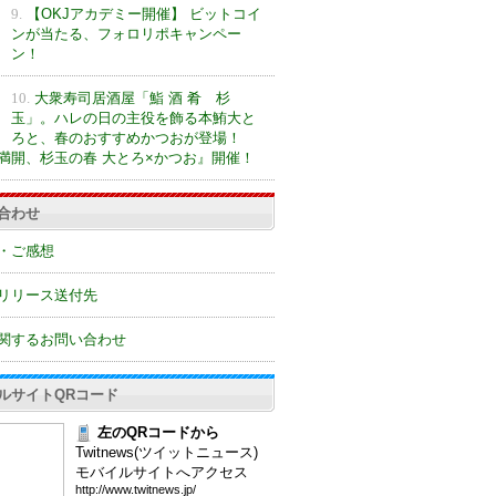
9.
【OKJアカデミー開催】 ビットコイ
ンが当たる、フォロリポキャンペー
ン！
10.
大衆寿司居酒屋「鮨 酒 肴 杉
玉」。ハレの日の主役を飾る本鮪大と
ろと、春のおすすめかつおが登場！
満開、杉玉の春 大とろ×かつお』開催！
合わせ
・ご感想
リリース送付先
関するお問い合わせ
ルサイトQRコード
左のQRコードから
Twitnews(ツイットニュース)
モバイルサイトへアクセス
htt
p:/
/ww
w.t
wit
new
s.j
p/