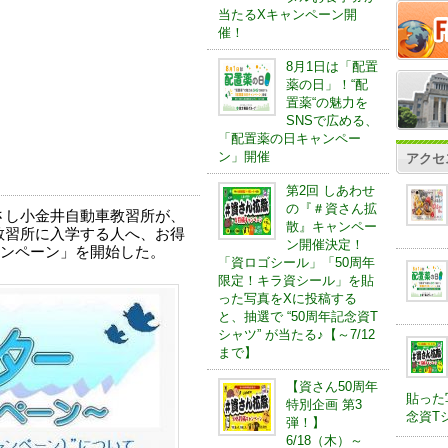
当たるXキャンペーン開
催！
8月1日は「配置
薬の日」！“配
置薬“の魅力を
SNSで広める、
「配置薬の日キャンペー
ン」開催
アクセ
第2回 しあわせ
の『＃資さん拡
さし小金井自動車教習所が、
散』キャンペー
で同教習所に入学する人へ、お得
ン開催決定！
ンペーン」を開始した。
「資ロゴシール」「50周年
限定！キラ資シール」を貼
った写真をXに投稿する
と、抽選で “50周年記念資T
シャツ” が当たる♪【～7/12
まで】
【資さん50周年
貼った
特別企画 第3
念資Tシ
弾！】
6/18（木）～