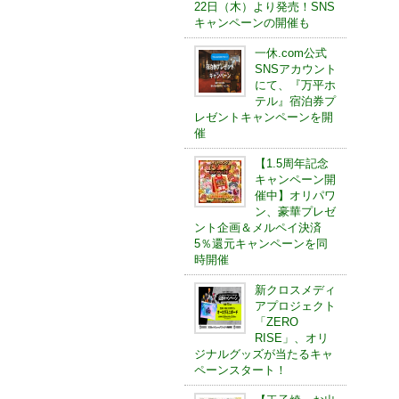
22日（木）より発売！SNS
キャンペーンの開催も
一休.com公式
SNSアカウント
にて、『万平ホ
テル』宿泊券プ
レゼントキャンペーンを開
催
【1.5周年記念
キャンペーン開
催中】オリパワ
ン、豪華プレゼ
ント企画＆メルペイ決済
5％還元キャンペーンを同
時開催
新クロスメディ
アプロジェクト
「ZERO
RISE」、オリ
ジナルグッズが当たるキャ
ペーンスタート！