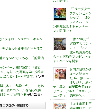
お』開催！
『Jリーグクラ
ブチャンピオン
シップ』「Jク
ラ2026シーズ
ン開幕記念！キャンペー
ン」開催中！
お得なXフォロー＆リポストキャン
一休.com公式
SNSアカウント
にて、『ふふ
)～デジタルお食事券が当たるX
城ヶ島海風のし
らべ』宿泊券プレゼントキ
の魅力をSNSで広める、「配置薬
ャンペーンを開催
キャンペーン開催決定！「資ロ
お肉の旨味がぎ
ール」を貼った写真をXに投稿す
ゅっと詰まっ
 が当たる♪【～7/12まで】
(7月8
た“唯一無二”の
オリジナル新パ
18（木）～6/30（火）、しあわ
ティ導入、創業50年目前で
開催！資ロゴシールを貼って撮
リニューアル！「スマッシ
Tシャツ”が当たる♪
(6月25日)
ュパティ」で差別化へ
【はま寿司】三
陸産銀鮭と、ホ