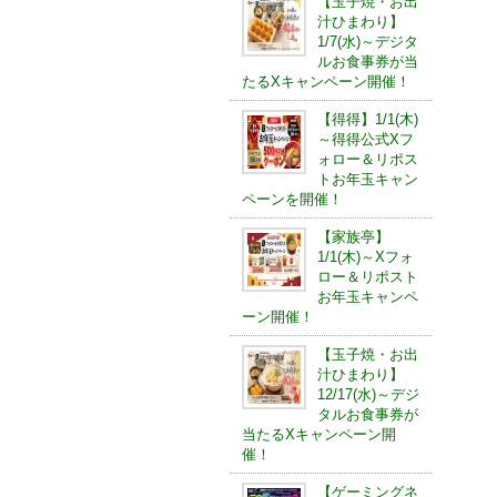
【玉子焼・お出
汁ひまわり】
1/7(水)～デジタ
ルお食事券が当
たるXキャンペーン開催！
【得得】1/1(木)
～得得公式Xフ
ォロー＆リポス
トお年玉キャン
ペーンを開催！
【家族亭】
1/1(木)～Xフォ
ロー＆リポスト
お年玉キャンペ
ーン開催！
【玉子焼・お出
汁ひまわり】
12/17(水)～デジ
タルお食事券が
当たるXキャンペーン開
催！
【ゲーミングネ