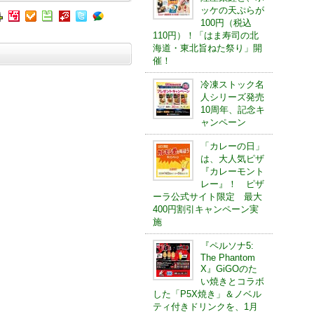
ッケの天ぷらが
100円（税込
110円）！「はま寿司の北
海道・東北旨ねた祭り」開
催！
冷凍ストック名
人シリーズ発売
10周年、記念キ
ャンペーン
「カレーの日」
は、大人気ピザ
『カレーモント
レー』！ ピザ
ーラ公式サイト限定 最大
400円割引キャンペーン実
施
『ペルソナ5:
The Phantom
X』GiGOのた
い焼きとコラボ
した「P5X焼き」＆ノベル
ティ付きドリンクを、1月