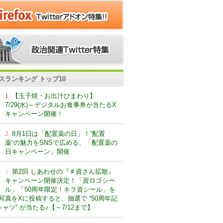
スランキング トップ10
1.
【玉子焼・お出汁ひまわり】
7/29(水)～デジタルお食事券が当たるX
キャンペーン開催！
2.
8月1日は「配置薬の日」！“配置
薬“の魅力をSNSで広める、「配置薬の
日キャンペーン」開催
3.
第2回 しあわせの『＃資さん拡散』
キャンペーン開催決定！「資ロゴシー
ル」「50周年限定！キラ資シール」を
写真をXに投稿すると、抽選で “50周年記
ャツ” が当たる♪【～7/12まで】