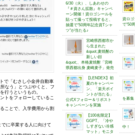
6/30（火）、しあわせの
『＃資さん拡散』キャンペ
ーン開催！資ロゴシールを
資ロゴ
貼って撮って投稿すると、
で“5
抽選で“50周年記念資Tシャ
ツ”が当たる♪
宮崎県西都市か
ら生まれた
&quot;麦焼酎の
新しい顔
&quot;、本格麦焼酎「宮崎
県西都出身 麦崎麦子」発売
【LENDEX】初
ウントで「むさし小金井自動車
夏のキャンペー
割引で入所なう」とつぶやくと、フ
ン、「楽天ポイ
を行うというもの。
ントが当たる」
ントをフォローしているこ
を募集
公式Xフォロー＆リポスト
キャンペーンを実施
ることで、入学費用から割
【100名限定】
GGPT、「冷や
0日までに卒業する人に向けて
しすぎない冷感
中！
マット」モニタ