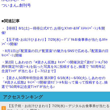
ついまん｡創刊号
■関連記事
・【得得】8/1(土)～得得公式Xで､お得なXﾌｫﾛｰ&ﾘﾎﾟｽﾄｷｬﾝﾍﾟｰﾝ｣を開
催!
・【玉子焼･お出汁ひまわり】7/29(水)～ﾃﾞｼﾞﾀﾙお食事券が当たるXｷｬ
ﾝﾍﾟｰﾝ開催!
・8月1日は｢配置薬の日｣!“配置薬“の魅力をSNSで広める､｢配置薬の日
ｷｬﾝﾍﾟｰﾝ｣開催
・第2回 しあわせの『#資さん拡散』ｷｬﾝﾍﾟｰﾝ開催決定!｢資ﾛｺﾞｼｰﾙ｣｢50
周年限定!ｷﾗ資ｼｰﾙ｣を貼った写真をXに投稿すると､抽選で “50周年記
念資Tｼｬﾂ” が当たる♪【～7/12まで】
・【資さん50周年特別企画 第3弾!】6/18(木)～6/30(火)､しあわせの
『#資さん拡散』ｷｬﾝﾍﾟｰﾝ開催!資ﾛｺﾞｼｰﾙを貼って撮って投稿すると､抽
選で“50周年記念資Tｼｬﾂ”が当たる♪
アクセスランキング
【玉子焼・お出汁ひまわり】7/29(水)～デジタルお食事券が当たる
1