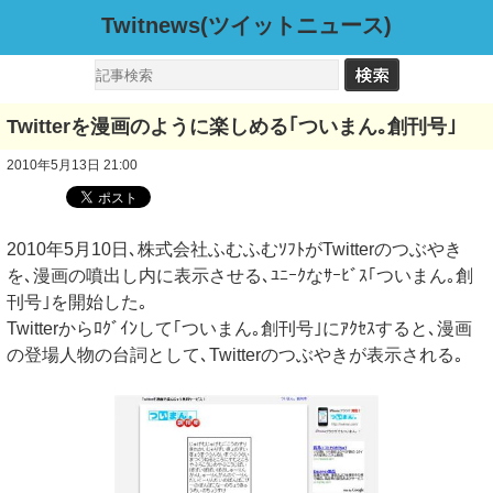
Twitnews(ツイットニュース)
Twitterを漫画のように楽しめる｢ついまん｡創刊号｣
2010年5月13日 21:00
2010年5月10日､株式会社ふむふむｿﾌﾄがTwitterのつぶやき
を､漫画の噴出し内に表示させる､ﾕﾆｰｸなｻｰﾋﾞｽ｢ついまん｡創
刊号｣を開始した｡
Twitterからﾛｸﾞｲﾝして｢ついまん｡創刊号｣にｱｸｾｽすると､漫画
の登場人物の台詞として､Twitterのつぶやきが表示される｡