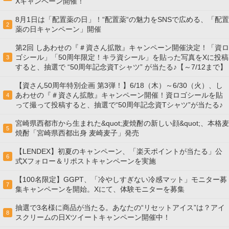
Xキャンペーン開催！
8月1日は「配置薬の日」！“配置薬“の魅力をSNSで広める、「配置
2
薬の日キャンペーン」開催
第2回 しあわせの『＃資さん拡散』キャンペーン開催決定！「資ロ
ゴシール」「50周年限定！キラ資シール」を貼った写真をXに投稿
3
すると、抽選で “50周年記念資Tシャツ” が当たる♪【～7/12まで】
【資さん50周年特別企画 第3弾！】6/18（木）～6/30（火）、し
あわせの『＃資さん拡散』キャンペーン開催！資ロゴシールを貼
4
って撮って投稿すると、抽選で“50周年記念資Tシャツ”が当たる♪
宮崎県西都市から生まれた&quot;麦焼酎の新しい顔&quot;、本格麦
5
焼酎「宮崎県西都出身 麦崎麦子」発売
【LENDEX】初夏のキャンペーン、「楽天ポイントが当たる」公
6
式Xフォロー＆リポストキャンペーンを実施
【100名限定】GGPT、「冷やしすぎない冷感マット」モニター募
7
集キャンペーンを開始。Xにて、体験モニターを募集
抽選で3名様に商品が当たる。あなたの“リセットアイス”は？アイ
8
スクリームの日Xツイートキャンペーン開催中！