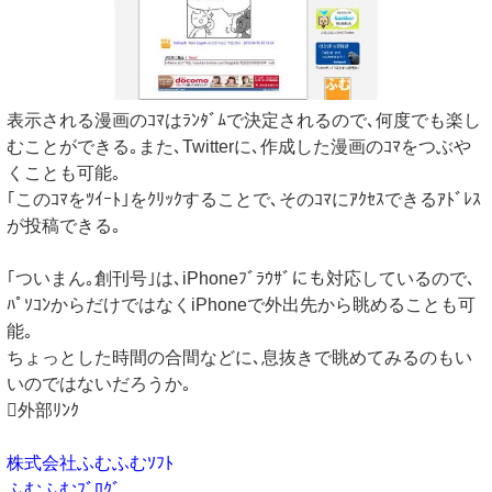
表示される漫画のｺﾏはﾗﾝﾀﾞﾑで決定されるので､何度でも楽し
むことができる｡また､Twitterに､作成した漫画のｺﾏをつぶや
くことも可能｡
｢このｺﾏをﾂｲｰﾄ｣をｸﾘｯｸすることで､そのｺﾏにｱｸｾｽできるｱﾄﾞﾚｽ
が投稿できる｡
｢ついまん｡創刊号｣は､iPhoneﾌﾞﾗｳｻﾞにも対応しているので､
ﾊﾟｿｺﾝからだけではなくiPhoneで外出先から眺めることも可
能｡
ちょっとした時間の合間などに､息抜きで眺めてみるのもい
いのではないだろうか｡
外部ﾘﾝｸ
株式会社ふむふむｿﾌﾄ
ふむふむﾌﾞﾛｸﾞ