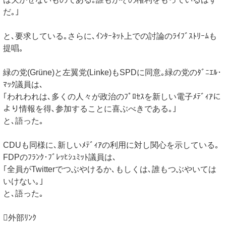
だ｡｣
と､要求している｡さらに､ｲﾝﾀｰﾈｯﾄ上での討論のﾗｲﾌﾞｽﾄﾘｰﾑも
提唱｡
緑の党(Grüne)と左翼党(Linke)もSPDに同意｡緑の党のﾀﾞﾆｴﾙ･
ﾏｯｸ議員は､
｢われわれは､多くの人々が政治のﾌﾟﾛｾｽを新しい電子ﾒﾃﾞｨｱに
より情報を得､参加することに喜ぶべきである｡｣
と､語った｡
CDUも同様に､新しいﾒﾃﾞｨｱの利用に対し関心を示している｡
FDPのﾌﾗﾝｸ･ﾌﾞﾚｯﾋｼｭﾐｯﾄ議員は､
｢全員がTwitterでつぶやけるか､もしくは､誰もつぶやいては
いけない｡｣
と､語った｡
外部ﾘﾝｸ