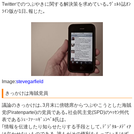
Twitterでのつぶやきに関する解決策を求めている｡ｳﾞｪﾙﾄ誌ｵﾝ
ﾗｲﾝ版が1日､報じた｡
Image:
stevegarfield
きっかけは海賊党員
議論のきっかけは､3月末に傍聴席からつぶやこうとした海賊
党(Piratenpartei)の党員である｡社会民主党(SPD)のﾍｯｾﾝ州代
表であるｼｪｰﾌｧｰ=ｷﾞｭﾝﾍﾞﾙ氏は､
｢情報を伝達したり知らせたりする手段として､ﾃﾞｼﾞﾀﾙ･ﾒﾃﾞｨｱ
は欠かせないものである｡誰もがその権利をもっているはず