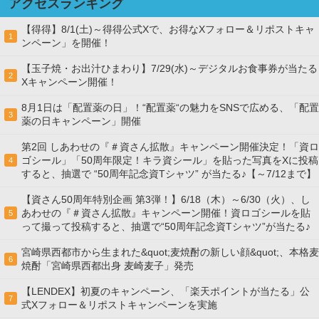
アクセスランキング
【得得】8/1(土)～得得公式Xで、お得なXフォロー＆リポストキャ
1
ンペーン」を開催！
【玉子焼・お出汁ひまわり】7/29(水)～デジタルお食事券が当たる
2
Xキャンペーン開催！
8月1日は「配置薬の日」！“配置薬“の魅力をSNSで広める、「配置
3
薬の日キャンペーン」開催
第2回 しあわせの『＃資さん拡散』キャンペーン開催決定！「資ロ
ゴシール」「50周年限定！キラ資シール」を貼った写真をXに投稿
4
すると、抽選で “50周年記念資Tシャツ” が当たる♪【～7/12まで】
【資さん50周年特別企画 第3弾！】6/18（木）～6/30（火）、し
あわせの『＃資さん拡散』キャンペーン開催！資ロゴシールを貼
5
って撮って投稿すると、抽選で“50周年記念資Tシャツ”が当たる♪
宮崎県西都市から生まれた&quot;麦焼酎の新しい顔&quot;、本格麦
6
焼酎「宮崎県西都出身 麦崎麦子」発売
【LENDEX】初夏のキャンペーン、「楽天ポイントが当たる」公
7
式Xフォロー＆リポストキャンペーンを実施