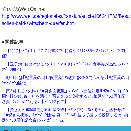
ｳﾞｪﾙﾄ誌(Welt Online)
http://www.welt.de/regionales/frankfurt/article106241733/Besu
sollen-bald-zwitschern-duerfen.html
■関連記事
・【得得】8/1(土)～得得公式Xで､お得なXﾌｫﾛｰ&ﾘﾎﾟｽﾄｷｬﾝﾍﾟｰﾝ｣を開
催!
・【玉子焼･お出汁ひまわり】7/29(水)～ﾃﾞｼﾞﾀﾙお食事券が当たるXｷｬ
ﾝﾍﾟｰﾝ開催!
・8月1日は｢配置薬の日｣!“配置薬“の魅力をSNSで広める､｢配置薬の日
ｷｬﾝﾍﾟｰﾝ｣開催
・第2回 しあわせの『#資さん拡散』ｷｬﾝﾍﾟｰﾝ開催決定!｢資ﾛｺﾞｼｰﾙ｣｢50
周年限定!ｷﾗ資ｼｰﾙ｣を貼った写真をXに投稿すると､抽選で “50周年記
念資Tｼｬﾂ” が当たる♪【～7/12まで】
・【資さん50周年特別企画 第3弾!】6/18(木)～6/30(火)､しあわせの
『#資さん拡散』ｷｬﾝﾍﾟｰﾝ開催!資ﾛｺﾞｼｰﾙを貼って撮って投稿すると､抽
選で“50周年記念資Tｼｬﾂ”が当たる♪