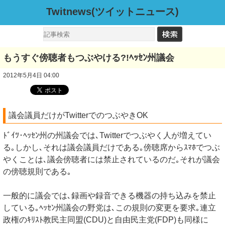
Twitnews(ツイットニュース)
もうすぐ傍聴者もつぶやける?!ﾍｯｾﾝ州議会
2012年5月4日 04:00
議会議員だけがTwitterでのつぶやきOK
ﾄﾞｲﾂ･ﾍｯｾﾝ州の州議会では､Twitterでつぶやく人が増えてい
る｡しかし､それは議会議員だけである｡傍聴席からｽﾏﾎでつぶ
やくことは､議会傍聴者には禁止されているのだ｡それが議会
の傍聴規則である｡
一般的に議会では､録画や録音できる機器の持ち込みを禁止
している｡ﾍｯｾﾝ州議会の野党は､この規則の変更を要求｡連立
政権のｷﾘｽﾄ教民主同盟(CDU)と自由民主党(FDP)も同様に