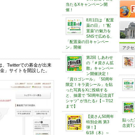
当たるXキャンペーン開
催！
8月1日は「配置
薬の日」！“配
置薬“の魅力を
SNSで広める、
「配置薬の日キャンペー
ン」開催
アクセ
第2回 しあわせ
の『＃資さん拡
、Twitterでの募金が出来
散』キャンペー
金」サイトを開設した。
ン開催決定！
「資ロゴシール」「50周年
限定！キラ資シール」を貼
った写真をXに投稿する
と、抽選で “50周年記念資T
シャツ” が当たる♪【～7/12
まで】
【資さん50周年
貼った
特別企画 第3
念資Tシ
弾！】
6/18（木）～