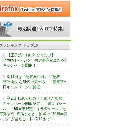
スランキング トップ10
1.
【玉子焼・お出汁ひまわり】
7/29(水)～デジタルお食事券が当たるX
キャンペーン開催！
2.
8月1日は「配置薬の日」！“配置
薬“の魅力をSNSで広める、「配置薬の
日キャンペーン」開催
3.
第2回 しあわせの『＃資さん拡散』
キャンペーン開催決定！「資ロゴシー
ル」「50周年限定！キラ資シール」を
写真をXに投稿すると、抽選で “50周年記
ャツ” が当たる♪【～7/12まで】