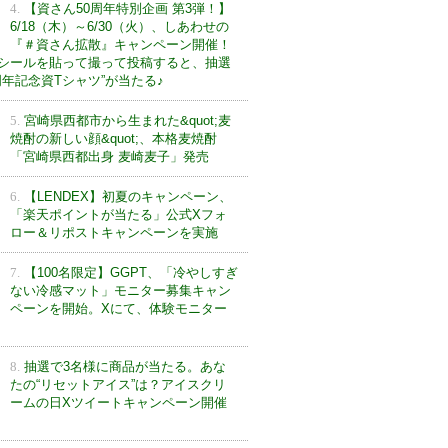
4.
【資さん50周年特別企画 第3弾！】
6/18（木）～6/30（火）、しあわせの
『＃資さん拡散』キャンペーン開催！
シールを貼って撮って投稿すると、抽選
0周年記念資Tシャツ”が当たる♪
5.
宮崎県西都市から生まれた&quot;麦
焼酎の新しい顔&quot;、本格麦焼酎
「宮崎県西都出身 麦崎麦子」発売
6.
【LENDEX】初夏のキャンペーン、
「楽天ポイントが当たる」公式Xフォ
ロー＆リポストキャンペーンを実施
7.
【100名限定】GGPT、「冷やしすぎ
ない冷感マット」モニター募集キャン
ペーンを開始。Xにて、体験モニター
8.
抽選で3名様に商品が当たる。あな
たの“リセットアイス”は？アイスクリ
ームの日Xツイートキャンペーン開催