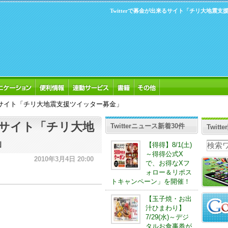
Twitterで募金が出来るサイト「チリ大地震
出来るサイト「チリ大地震支援ツイッター募金」
来るサイト「チリ大地
Twitterニュース新着30件
Twit
」
【得得】8/1(土)
～得得公式X
2010年3月4日 20:00
で、お得なXフ
ォロー＆リポス
トキャンペーン」を開催！
【玉子焼・お出
汁ひまわり】
7/29(水)～デジ
タルお食事券が