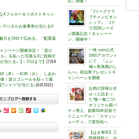
お』開催！
『Jリーグクラ
お得なXフォロー＆リポストキャン
ブチャンピオン
シップ』「Jク
)～デジタルお食事券が当たるX
ラ2026シーズ
ン開幕記念！キャンペー
の魅力をSNSで広める、「配置薬
ン」開催中！
一休.com公式
キャンペーン開催決定！「資ロ
SNSアカウント
ール」を貼った写真をXに投稿す
にて、『ふふ
 が当たる♪【～7/12まで】
(7月8
城ヶ島海風のし
らべ』宿泊券プレゼントキ
18（木）～6/30（火）、しあわ
ャンペーンを開催
開催！資ロゴシールを貼って撮
Tシャツ”が当たる♪
(6月25日)
お肉の旨味がぎ
ゅっと詰まっ
た“唯一無二”の
オリジナル新パ
ティ導入、創業50年目前で
リニューアル！「スマッシ
ュパティ」で差別化へ
【はま寿司】三
陸産銀鮭と、ホ