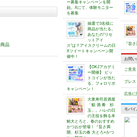
ー募集キャンペーンを開
始。Xにて、体験モニター
を募集
抽選で3名様に
商品が当たる。
あなたの“リセ
ットアイ
『旨さ
する商品
ス”は？アイスクリームの日
Xツイートキャンペーン開
催中！
お問い
【OKJアカデミ
ご意見
ー開催】 ビッ
トコインが当た
プレス
る、フォロリポ
キャンペーン！
広告に
大衆寿司居酒屋
「鮨 酒 肴 杉
モバイ
玉」。ハレの日
の主役を飾る本
鮪大とろと、春のおすすめ
かつおが登場！『旨さ満
開、杉玉の春 大とろ×かつ