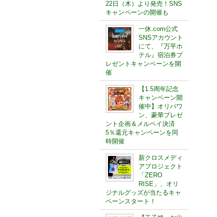
22日（木）より発売！SNS
キャンペーンの開催も
一休.com公式
SNSアカウント
にて、『万平ホ
テル』宿泊券プ
レゼントキャンペーンを開
催
【1.5周年記念
キャンペーン開
催中】オリパワ
ン、豪華プレゼ
ント企画＆メルペイ決済
5％還元キャンペーンを同
時開催
新クロスメディ
アプロジェクト
「ZERO
RISE」、オリ
ジナルグッズが当たるキャ
ペーンスタート！