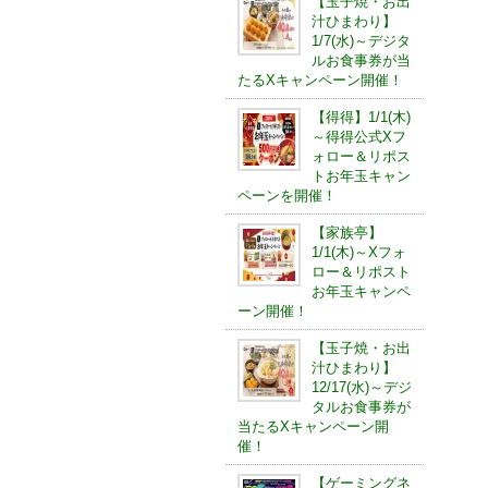
【玉子焼・お出
汁ひまわり】
1/7(水)～デジタ
ルお食事券が当
たるXキャンペーン開催！
【得得】1/1(木)
～得得公式Xフ
ォロー＆リポス
トお年玉キャン
ペーンを開催！
【家族亭】
1/1(木)～Xフォ
ロー＆リポスト
お年玉キャンペ
ーン開催！
【玉子焼・お出
汁ひまわり】
12/17(水)～デジ
タルお食事券が
当たるXキャンペーン開
催！
【ゲーミングネ