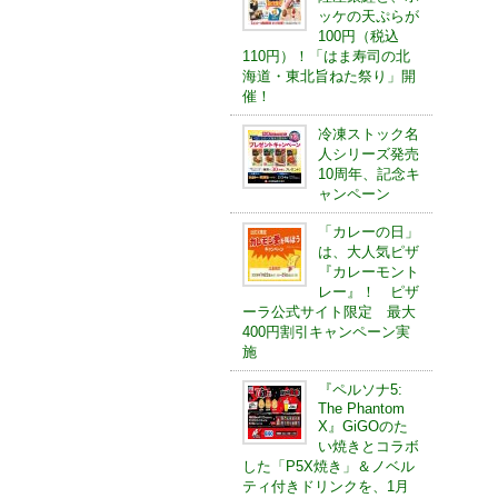
ッケの天ぷらが
100円（税込
110円）！「はま寿司の北
海道・東北旨ねた祭り」開
催！
冷凍ストック名
人シリーズ発売
10周年、記念キ
ャンペーン
「カレーの日」
は、大人気ピザ
『カレーモント
レー』！ ピザ
ーラ公式サイト限定 最大
400円割引キャンペーン実
施
『ペルソナ5:
The Phantom
X』GiGOのた
い焼きとコラボ
した「P5X焼き」＆ノベル
ティ付きドリンクを、1月