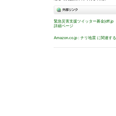
緊急災害支援ツイッター募金|dff.jp
詳細ページ
Amazon.co.jp : チリ地震 に関連