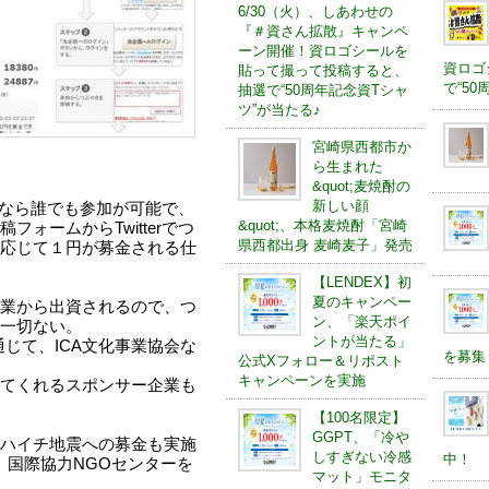
6/30（火）、しあわせの
『＃資さん拡散』キャンペ
ーン開催！資ロゴシールを
資ロゴ
貼って撮って投稿すると、
で“5
抽選で“50周年記念資Tシャ
ツ”が当たる♪
宮崎県西都市か
ら生まれた
&quot;麦焼酎の
新しい顔
る人なら誰でも参加が可能で、
&quot;、本格麦焼酎「宮崎
ォームからTwitterでつ
県西都出身 麦崎麦子」発売
応じて１円が募金される仕
【LENDEX】初
夏のキャンペー
業から出資されるので、つ
ン、「楽天ポイ
一切ない。
ントが当たる」
じて、ICA文化事業協会な
を募集
公式Xフォロー＆リポスト
キャンペーンを実施
てくれるスポンサー企業も
【100名限定】
GGPT、「冷や
ハイチ地震への募金も実施
しすぎない冷感
中！
で、国際協力NGOセンターを
マット」モニタ