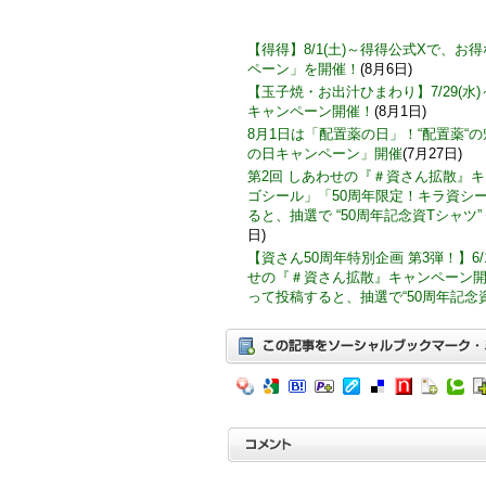
【得得】8/1(土)～得得公式Xで、
ペーン」を開催！
(8月6日)
【玉子焼・お出汁ひまわり】7/29(水
キャンペーン開催！
(8月1日)
8月1日は「配置薬の日」！“配置薬“
の日キャンペーン」開催
(7月27日)
第2回 しあわせの『＃資さん拡散』
ゴシール」「50周年限定！キラ資シ
ると、抽選で “50周年記念資Tシャツ”
日)
【資さん50周年特別企画 第3弾！】6/
せの『＃資さん拡散』キャンペーン
って投稿すると、抽選で“50周年記念資