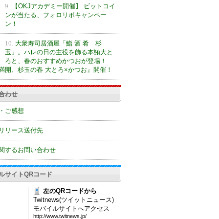
9.
【OKJアカデミー開催】 ビットコイ
ンが当たる、フォロリポキャンペー
ン！
10.
大衆寿司居酒屋「鮨 酒 肴 杉
玉」。ハレの日の主役を飾る本鮪大と
ろと、春のおすすめかつおが登場！
満開、杉玉の春 大とろ×かつお』開催！
合わせ
・ご感想
リリース送付先
関するお問い合わせ
ルサイトQRコード
左のQRコードから
Twitnews(ツイットニュース)
モバイルサイトへアクセス
htt
p:/
/ww
w.t
wit
new
s.j
p/