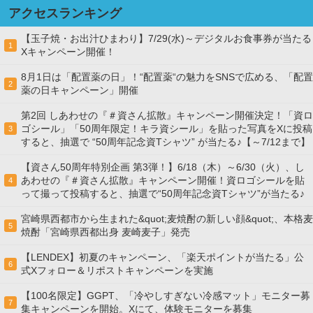
アクセスランキング
【玉子焼・お出汁ひまわり】7/29(水)～デジタルお食事券が当たる
1
Xキャンペーン開催！
8月1日は「配置薬の日」！“配置薬“の魅力をSNSで広める、「配置
2
薬の日キャンペーン」開催
第2回 しあわせの『＃資さん拡散』キャンペーン開催決定！「資ロ
ゴシール」「50周年限定！キラ資シール」を貼った写真をXに投稿
3
すると、抽選で “50周年記念資Tシャツ” が当たる♪【～7/12まで】
【資さん50周年特別企画 第3弾！】6/18（木）～6/30（火）、し
あわせの『＃資さん拡散』キャンペーン開催！資ロゴシールを貼
4
って撮って投稿すると、抽選で“50周年記念資Tシャツ”が当たる♪
宮崎県西都市から生まれた&quot;麦焼酎の新しい顔&quot;、本格麦
5
焼酎「宮崎県西都出身 麦崎麦子」発売
【LENDEX】初夏のキャンペーン、「楽天ポイントが当たる」公
6
式Xフォロー＆リポストキャンペーンを実施
【100名限定】GGPT、「冷やしすぎない冷感マット」モニター募
7
集キャンペーンを開始。Xにて、体験モニターを募集