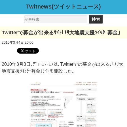
Twitnews(ツイットニュース)
Twitterで募金が出来るｻｲﾄ｢ﾁﾘ大地震支援ﾂｲｯﾀｰ募金｣
2010年3月4日 20:00
2010年3月3日､ﾃﾞｨ･ｴﾌ･ｴﾌは､Twitterでの募金が出来る､｢ﾁﾘ大
地震支援ﾂｲｯﾀｰ募金｣ｻｲﾄを開設した｡