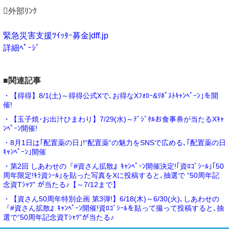
外部ﾘﾝｸ
緊急災害支援ﾂｲｯﾀｰ募金|dff.jp
詳細ﾍﾟｰｼﾞ
■関連記事
・【得得】8/1(土)～得得公式Xで､お得なXﾌｫﾛｰ&ﾘﾎﾟｽﾄｷｬﾝﾍﾟｰﾝ｣を開
催!
・【玉子焼･お出汁ひまわり】7/29(水)～ﾃﾞｼﾞﾀﾙお食事券が当たるXｷｬ
ﾝﾍﾟｰﾝ開催!
・8月1日は｢配置薬の日｣!“配置薬“の魅力をSNSで広める､｢配置薬の日
ｷｬﾝﾍﾟｰﾝ｣開催
・第2回 しあわせの『#資さん拡散』ｷｬﾝﾍﾟｰﾝ開催決定!｢資ﾛｺﾞｼｰﾙ｣｢50
周年限定!ｷﾗ資ｼｰﾙ｣を貼った写真をXに投稿すると､抽選で “50周年記
念資Tｼｬﾂ” が当たる♪【～7/12まで】
・【資さん50周年特別企画 第3弾!】6/18(木)～6/30(火)､しあわせの
『#資さん拡散』ｷｬﾝﾍﾟｰﾝ開催!資ﾛｺﾞｼｰﾙを貼って撮って投稿すると､抽
選で“50周年記念資Tｼｬﾂ”が当たる♪