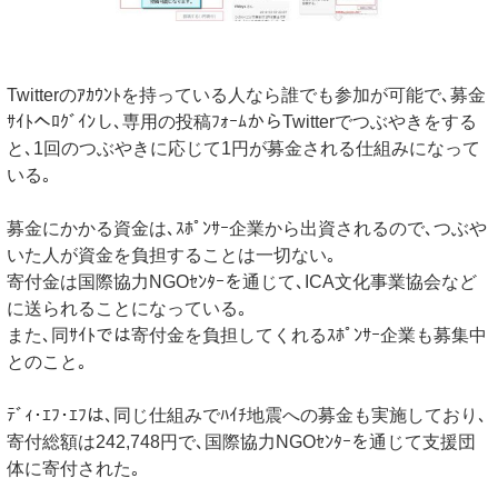
Twitterのｱｶｳﾝﾄを持っている人なら誰でも参加が可能で､募金
ｻｲﾄへﾛｸﾞｲﾝし､専用の投稿ﾌｫｰﾑからTwitterでつぶやきをする
と､1回のつぶやきに応じて1円が募金される仕組みになって
いる｡
募金にかかる資金は､ｽﾎﾟﾝｻｰ企業から出資されるので､つぶや
いた人が資金を負担することは一切ない｡
寄付金は国際協力NGOｾﾝﾀｰを通じて､ICA文化事業協会など
に送られることになっている｡
また､同ｻｲﾄでは寄付金を負担してくれるｽﾎﾟﾝｻｰ企業も募集中
とのこと｡
ﾃﾞｨ･ｴﾌ･ｴﾌは､同じ仕組みでﾊｲﾁ地震への募金も実施しており､
寄付総額は242,748円で､国際協力NGOｾﾝﾀｰを通じて支援団
体に寄付された｡