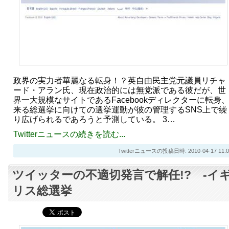
政界の実力者華麗なる転身！？英自由民主党元議員リチャ
ード・アラン氏、現在政治的には無党派である彼だが、世
界一大規模なサイトであるFacebookディレクターに転身
来る総選挙に向けての選挙運動が彼の管理するSNS上で繰
り広げられるであろうと予測している。 3…
Twitterニュースの続きを読む...
Twitterニュースの投稿日時: 2010-04-17 11:0
ツイッターの不適切発言で解任!? -イ
リス総選挙