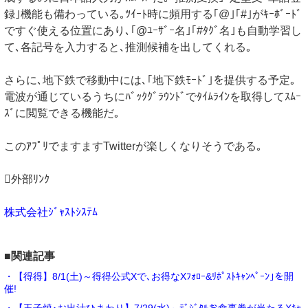
録｣機能も備わっている｡ﾂｲｰﾄ時に頻用する｢@｣｢#｣がｷｰﾎﾞｰﾄﾞ
ですぐ使える位置にあり､｢@ﾕｰｻﾞｰ名｣｢#ﾀｸﾞ名｣も自動学習し
て､各記号を入力すると､推測候補を出してくれる｡
さらに､地下鉄で移動中には､｢地下鉄ﾓｰﾄﾞ｣を提供する予定｡
電波が通じているうちにﾊﾞｯｸｸﾞﾗｳﾝﾄﾞでﾀｲﾑﾗｲﾝを取得してｽﾑｰ
ｽﾞに閲覧できる機能だ｡
このｱﾌﾟﾘでますますTwitterが楽しくなりそうである｡
外部ﾘﾝｸ
株式会社ｼﾞｬｽﾄｼｽﾃﾑ
■関連記事
・【得得】8/1(土)～得得公式Xで､お得なXﾌｫﾛｰ&ﾘﾎﾟｽﾄｷｬﾝﾍﾟｰﾝ｣を開
催!