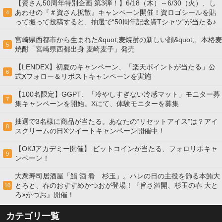
【資さん50周年特別企画 第3弾！】6/18（木）～6/30（火）、し
あわせの『＃資さん拡散』キャンペーン開催！資ロゴシールを貼
4
って撮って投稿すると、抽選で“50周年記念資Tシャツ”が当たる♪
宮崎県西都市から生まれた&quot;麦焼酎の新しい顔&quot;、本格麦
5
焼酎「宮崎県西都出身 麦崎麦子」発売
【LENDEX】初夏のキャンペーン、「楽天ポイントが当たる」公
6
式Xフォロー＆リポストキャンペーンを実施
【100名限定】GGPT、「冷やしすぎない冷感マット」モニター募
7
集キャンペーンを開始。Xにて、体験モニターを募集
抽選で3名様に商品が当たる。あなたの“リセットアイス”は？アイ
8
スクリームの日Xツイートキャンペーン開催中！
【OKJアカデミー開催】 ビットコインが当たる、フォロリポキャ
9
ンペーン！
大衆寿司居酒屋「鮨 酒 肴 杉玉」。ハレの日の主役を飾る本鮪大
とろと、春のおすすめかつおが登場！『旨さ満開、杉玉の春 大と
10
ろ×かつお』開催！
カテゴリ一覧