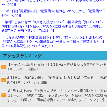
・【玉子焼･お出汁ひまわり】7/29(水)～ﾃﾞｼﾞﾀﾙお食事券が当たるXｷｬ
ﾝﾍﾟｰﾝ開催!
・8月1日は｢配置薬の日｣!“配置薬“の魅力をSNSで広める､｢配置薬の日
ｷｬﾝﾍﾟｰﾝ｣開催
・第2回 しあわせの『#資さん拡散』ｷｬﾝﾍﾟｰﾝ開催決定!｢資ﾛｺﾞｼｰﾙ｣｢50
周年限定!ｷﾗ資ｼｰﾙ｣を貼った写真をXに投稿すると､抽選で “50周年記
念資Tｼｬﾂ” が当たる♪【～7/12まで】
・【資さん50周年特別企画 第3弾!】6/18(木)～6/30(火)､しあわせの
『#資さん拡散』ｷｬﾝﾍﾟｰﾝ開催!資ﾛｺﾞｼｰﾙを貼って撮って投稿すると､抽
選で“50周年記念資Tｼｬﾂ”が当たる♪
アクセスランキング
【玉子焼・お出汁ひまわり】7/29(水)～デジタルお食事券が当たる
1
Xキャンペーン開催！
8月1日は「配置薬の日」！“配置薬“の魅力をSNSで広める、「配置
2
薬の日キャンペーン」開催
第2回 しあわせの『＃資さん拡散』キャンペーン開催決定！「資ロ
ゴシール」「50周年限定！キラ資シール」を貼った写真をXに投稿
3
すると、抽選で “50周年記念資Tシャツ” が当たる♪【～7/12まで】