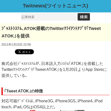
Twitnews(ツイットニュース)
ｼﾞｬｽﾄｼｽﾃﾑ､ATOK搭載のTwitterｸﾗｲｱﾝﾄｱﾌﾟﾘ｢Tweet
ATOK｣を提供
2011年1月23日 22:00
株式会社ｼﾞｬｽﾄｼｽﾃﾑが､日本語入力ｼｽﾃﾑ｢ATOK｣を搭載した
Twitterｸﾗｲｱﾝﾄｱﾌﾟﾘ｢Tweet ATOK｣を1月20日よりApp Storeに
提供している｡
｢Tweet ATOK｣の特徴
対応可能ﾃﾞﾊﾞｲｽは､iPhone3G､iPhone3GS､iPhone4､iPod
touch､iPad｡OSはiOS4以上だ｡