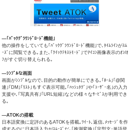
—｢ﾊﾞｯｸｸﾞﾗｳﾝﾄﾞﾛｰﾄﾞ機能｣
他の操作をしていても｢ﾊﾞｯｸｸﾞﾗｳﾝﾄﾞﾛｰﾄﾞ機能｣で､ﾀｲﾑﾗｲﾝがｽﾑ
ｰｽﾞに閲覧できる｡また､｢ｸｲｯｸﾃｷｽﾄﾓｰﾄﾞ｣でｱｲｺﾝ画像表示のｵﾝ/ｵ
ﾌがすぐ切り替えられる｡
—ｼﾝﾌﾟﾙな画面
画面がｼﾝﾌﾟﾙなので､目的の動作が簡単にできる｡｢ﾎｰﾑ｣｢@関
連｣｢DM｣｢ﾘｽﾄ｣もすぐ表示可能｡｢ﾊｯｼｭﾀｸﾞ｣や｢ﾕｰｻﾞｰ名｣の入力
支援や､｢写真共有｣｢URL短縮｣などの様々なｻｰﾋﾞｽが利用でき
る｡
—ATOKの搭載
日本語変換に定評のあるATOKを搭載｡ﾂｲｰﾄ､返信､ﾒｯｾｰｼﾞを作
成するのに日本語入力がｽﾑｰｽﾞだ｡｢推測変換｣｢定型文･単語登